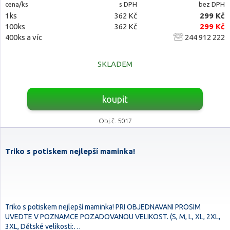
cena/ks
s DPH
bez DPH
1ks
362 Kč
299 Kč
100ks
362 Kč
299 Kč
400ks a víc
244 912 222
SKLADEM
koupit
Obj.č. 5017
Triko s potiskem nejlepší maminka!
Triko s potiskem nejlepší maminka! PRI OBJEDNAVANI PROSIM
UVEDTE V POZNAMCE POZADOVANOU VELIKOST. (S, M, L, XL, 2XL,
3XL, Dětské velikosti:…