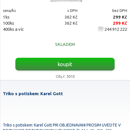
cena/ks
s DPH
bez DPH
1ks
362 Kč
299 Kč
100ks
362 Kč
299 Kč
400ks a víc
244 912 222
SKLADEM
koupit
Obj.č. 5010
Triko s potiskem: Karel Gott
Triko s potiskem: Karel Gott PRI OBJEDNAVANI PROSIM UVEDTE V