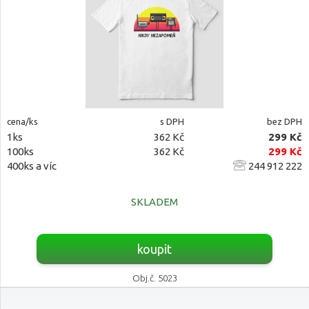
cena/ks
s DPH
bez DPH
1ks
362 Kč
299 Kč
100ks
362 Kč
299 Kč
400ks a víc
244 912 222
SKLADEM
koupit
Obj.č. 5023