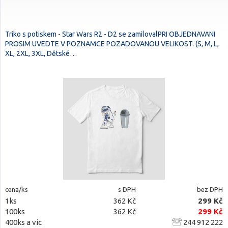
Triko s potiskem - Star Wars R2 - D2 se zamilovalPRI OBJEDNAVANI
PROSIM UVEDTE V POZNAMCE POZADOVANOU VELIKOST. (S, M, L,
XL, 2XL, 3XL, Dětské…
cena/ks
s DPH
bez DPH
1ks
362 Kč
299 Kč
100ks
362 Kč
299 Kč
400ks a víc
244 912 222