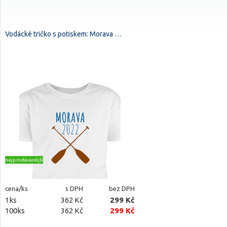
Vodácké tričko s potiskem: Morava …
nejprodávanější
cena/ks
s DPH
bez DPH
1ks
362 Kč
299 Kč
100ks
362 Kč
299 Kč