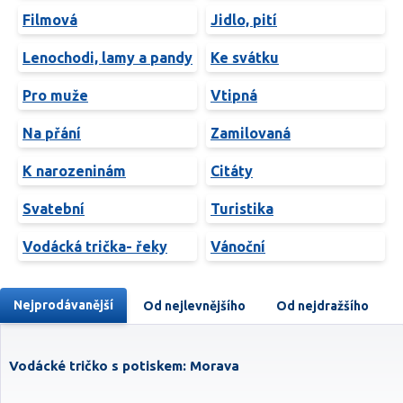
Filmová
Jidlo, pití
Lenochodi, lamy a pandy
Ke svátku
Pro muže
Vtipná
Na přání
Zamilovaná
K narozeninám
Citáty
Svatební
Turistika
Vodácká trička- řeky
Vánoční
Nejprodávanější
Od nejlevnějšího
Od nejdražšího
Vodácké tričko s potiskem: Morava