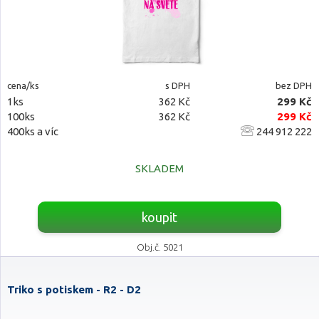
cena/ks
s DPH
bez DPH
1ks
362 Kč
299 Kč
100ks
362 Kč
299 Kč
400ks a víc
244 912 222
SKLADEM
koupit
Obj.č. 5021
Triko s potiskem - R2 - D2