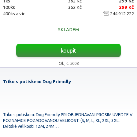
1ks
362 Kč
299 Kč
100ks
362 Kč
299 Kč
400ks a víc
244 912 222
SKLADEM
koupit
Obj.č. 5008
Triko s potiskem: Dog Friendly
Triko s potiskem: Dog Friendly PRI OBJEDNAVANI PROSIM UVEDTE V
POZNAMCE POZADOVANOU VELIKOST. (S, M, L, XL, 2XL, 3XL,
Dětské velikosti: 12M, 24M…