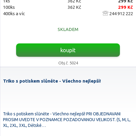
1ks
362 Kč
299 Kč
100ks
362 Kč
299 Kč
400ks a víc
244 912 222
SKLADEM
koupit
Obj.č. 5024
Triko s potiskem slůněte - Všechno nejlepší!
Triko s potiskem slůněte - Všechno nejlepší! PRI OBJEDNAVANI
PROSIM UVEDTE V POZNAMCE POZADOVANOU VELIKOST. (S, M, L,
XL, 2XL, 3XL, Dětské…