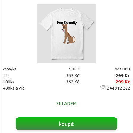
cena/ks
s DPH
bez DPH
1ks
362 Kč
299 Kč
100ks
362 Kč
299 Kč
400ks a víc
244 912 222
SKLADEM
koupit