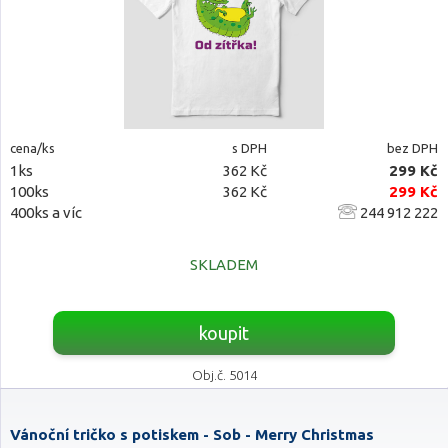
cena/ks
s DPH
bez DPH
1ks
362 Kč
299 Kč
100ks
362 Kč
299 Kč
400ks a víc
244 912 222
SKLADEM
koupit
Obj.č. 5014
Vánoční tričko s potiskem - Sob - Merry Christmas