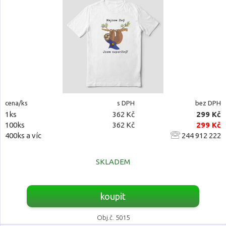
cena/ks
s DPH
bez DPH
1ks
362 Kč
299 Kč
100ks
362 Kč
299 Kč
400ks a víc
244 912 222
SKLADEM
koupit
Obj.č. 5015