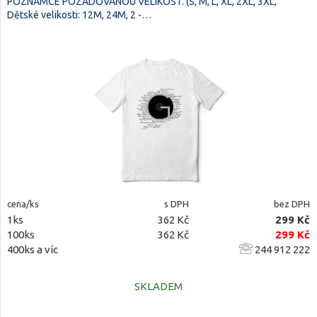
POZNAMCE POZADOVANOU VELIKOST. (S, M, L, XL, 2XL, 3XL,
Dětské velikosti: 12M, 24M, 2 -…
cena/ks
s DPH
bez DPH
1ks
362 Kč
299 Kč
100ks
362 Kč
299 Kč
400ks a víc
244 912 222
SKLADEM