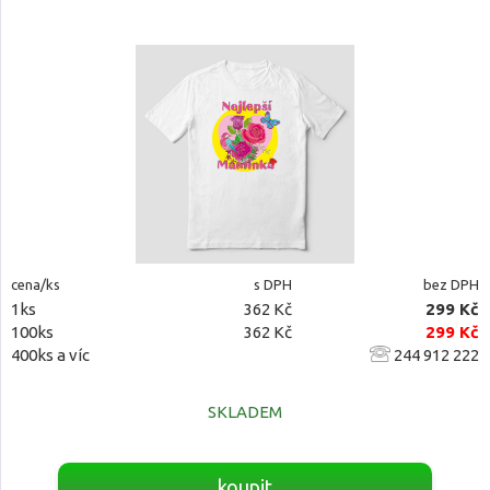
cena/ks
s DPH
bez DPH
1ks
362 Kč
299 Kč
100ks
362 Kč
299 Kč
400ks a víc
244 912 222
SKLADEM
koupit