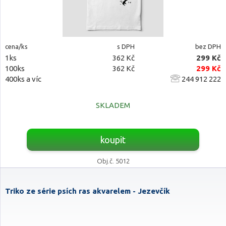
cena/ks
s DPH
bez DPH
1ks
362 Kč
299 Kč
100ks
362 Kč
299 Kč
400ks a víc
244 912 222
SKLADEM
koupit
Obj.č. 5012
Triko ze série psích ras akvarelem - Jezevčík