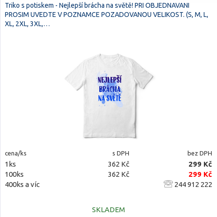
Triko s potiskem - Nejlepší brácha na světě! PRI OBJEDNAVANI
PROSIM UVEDTE V POZNAMCE POZADOVANOU VELIKOST. (S, M, L,
XL, 2XL, 3XL,…
cena/ks
s DPH
bez DPH
1ks
362 Kč
299 Kč
100ks
362 Kč
299 Kč
400ks a víc
244 912 222
SKLADEM