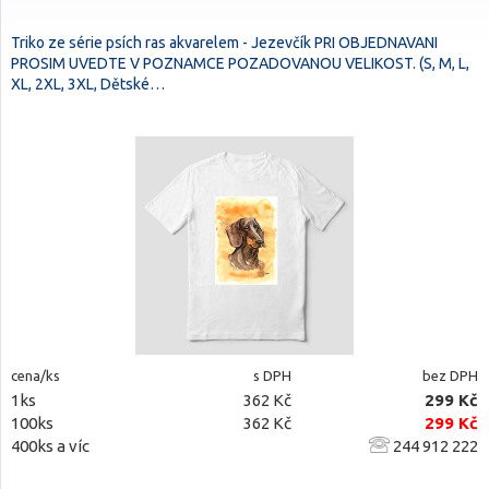
Triko ze série psích ras akvarelem - Jezevčík PRI OBJEDNAVANI
PROSIM UVEDTE V POZNAMCE POZADOVANOU VELIKOST. (S, M, L,
XL, 2XL, 3XL, Dětské…
cena/ks
s DPH
bez DPH
1ks
362 Kč
299 Kč
100ks
362 Kč
299 Kč
400ks a víc
244 912 222