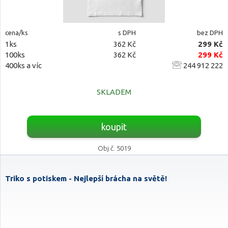
cena/ks
s DPH
bez DPH
1ks
362 Kč
299 Kč
100ks
362 Kč
299 Kč
400ks a víc
244 912 222
SKLADEM
koupit
Obj.č. 5019
Triko s potiskem - Nejlepší brácha na světě!