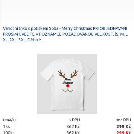
Vánoční triko s potiskem Soba - Merry Christmas PRI OBJEDNAVANI
PROSIM UVEDTE V POZNAMCE POZADOVANOU VELIKOST. (S, M, L,
XL, 2XL, 3XL, Dětské…
cena/ks
s DPH
bez DPH
1ks
362 Kč
299 Kč
100ks
362 Kč
299 Kč