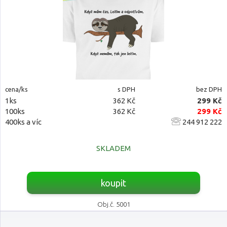
cena/ks
s DPH
bez DPH
1ks
362 Kč
299 Kč
100ks
362 Kč
299 Kč
400ks a víc
244 912 222
SKLADEM
koupit
Obj.č. 5001