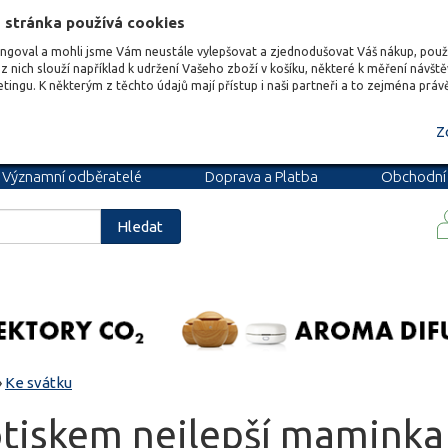
 stránka používá cookies
ungoval a mohli jsme Vám neustále vylepšovat a zjednodušovat Váš nákup, pou
z nich slouží například k udržení Vašeho zboží v košíku, některé k měření návšt
etingu. K některým z těchto údajů mají přístup i naši partneři a to zejména prá
Z
Významní odběratelé
Doprava a Platba
Obchodní
podmínky
Blog
Kariéra
Hledat
»
Ke svátku
otiskem nejlepší maminka