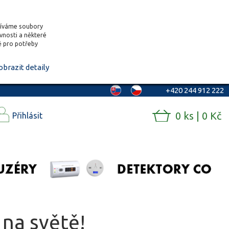
žíváme soubory
ěvnosti a některé
vě pro potřeby
obrazit detaily
+420 244 912 222
0 ks | 0 Kč
Přihlásit
 na světě!