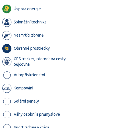
Úspora energie
Špionážní technika
Nesmrtící zbraně
Obranné prostředky
GPS tracker, internet na cesty
půjčovna
Autopříslušenství
Kempování
Solární panely
Váhy osobní a průmyslové
Sport, zdraví a krása