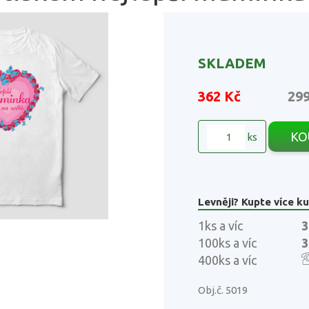
SKLADEM
362 Kč
29
KO
ks
Levněji? Kupte více ku
1ks a víc
3
100ks a víc
3
400ks a víc
Obj.č. 5019