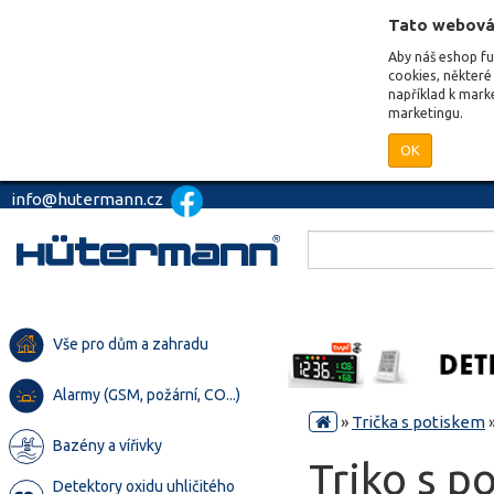
Tato webová
Aby náš eshop f
cookies, některé 
například k mark
marketingu.
OK
info@hutermann.cz
Vše pro dům a zahradu
Alarmy (GSM, požární, CO...)
»
Trička s potiskem
Bazény a vířivky
Triko s p
Detektory oxidu uhličitého