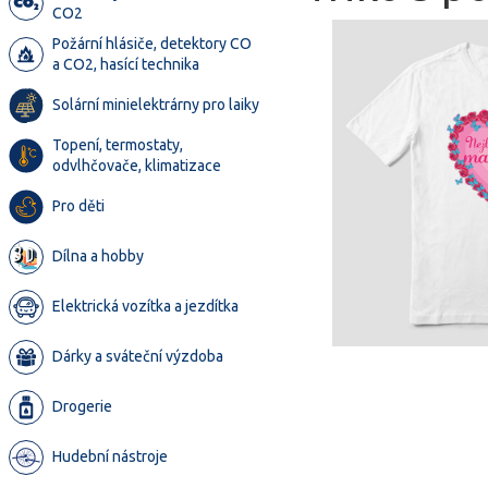
CO2
Požární hlásiče, detektory CO
a CO2, hasící technika
Solární minielektrárny pro laiky
Topení, termostaty,
odvlhčovače, klimatizace
Pro děti
Dílna a hobby
Elektrická vozítka a jezdítka
Dárky a sváteční výzdoba
Drogerie
Hudební nástroje