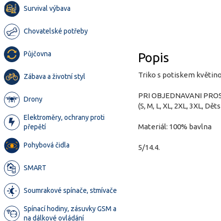
Survival výbava
Chovatelské potřeby
Půjčovna
Popis
Triko s potiskem květin
Zábava a životní styl
PRI OBJEDNAVANI PRO
Drony
(S, M, L, XL, 2XL, 3XL, Děts
Elektroměry, ochrany proti
Materiál: 100% bavlna
přepětí
Pohybová čidla
5/14.4.
SMART
Soumrakové spínače, stmívače
Spínací hodiny, zásuvky GSM a
na dálkové ovládání