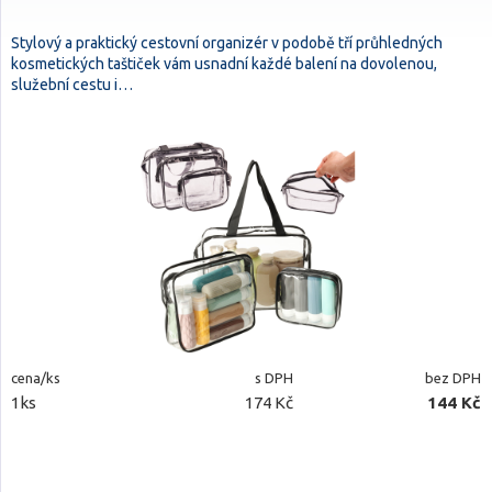
Stylový a praktický cestovní organizér v podobě tří průhledných
kosmetických taštiček vám usnadní každé balení na dovolenou,
služební cestu i…
cena/ks
s DPH
bez DPH
1ks
174 Kč
144 Kč