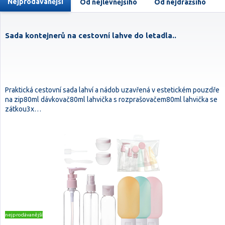
Nejprodávanější
Od nejlevnějšího
Od nejdražšího
Sada kontejnerů na cestovní lahve do letadla..
Praktická cestovní sada lahví a nádob uzavřená v estetickém pouzdře
na zip80ml dávkovač80ml lahvička s rozprašovačem80ml lahvička se
zátkou3x…
nejprodávanější