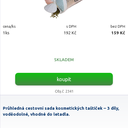
cena/ks
s DPH
bez DPH
1ks
192 Kč
159 Kč
SKLADEM
koupit
Obj.č. 2341
Průhledná cestovní sada kosmetických taštiček – 3 díly,
voděodolné, vhodné do letadla.