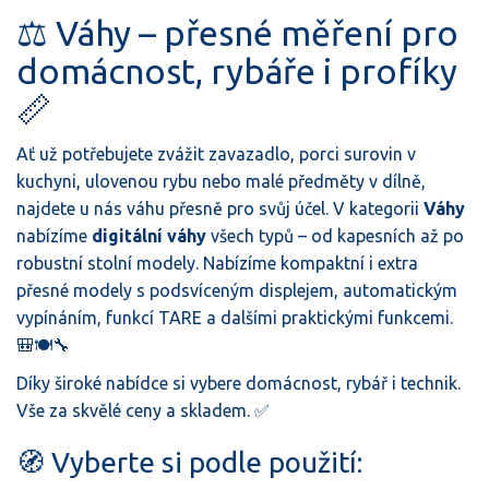
⚖️ Váhy – přesné měření pro
domácnost, rybáře i profíky
📏
Ať už potřebujete zvážit zavazadlo, porci surovin v
kuchyni, ulovenou rybu nebo malé předměty v dílně,
najdete u nás váhu přesně pro svůj účel. V kategorii
Váhy
nabízíme
digitální váhy
všech typů – od kapesních až po
robustní stolní modely. Nabízíme kompaktní i extra
přesné modely s podsvíceným displejem, automatickým
vypínáním, funkcí TARE a dalšími praktickými funkcemi.
🎒🍽️🔧
Díky široké nabídce si vybere domácnost, rybář i technik.
Vše za skvělé ceny a skladem. ✅
🧭 Vyberte si podle použití: