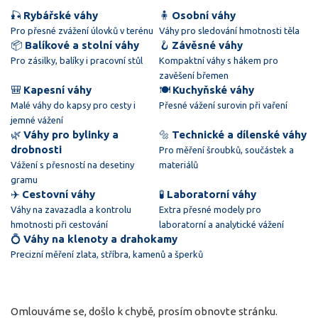
🎣
Rybářské váhy
🧍
Osobní váhy
Pro přesné zvážení úlovků v terénu
Váhy pro sledování hmotnosti těla
📦
Balíkové a stolní váhy
🪝
Závěsné váhy
Pro zásilky, balíky i pracovní stůl
Kompaktní váhy s hákem pro
zavěšení břemen
🎒
Kapesní váhy
🍽️
Kuchyňské váhy
Malé váhy do kapsy pro cesty i
Přesné vážení surovin při vaření
jemné vážení
🌿
Váhy pro bylinky a
🔩
Technické a dílenské váhy
drobnosti
Pro měření šroubků, součástek a
Vážení s přesností na desetiny
materiálů
gramu
✈️
Cestovní váhy
🧪
Laboratorní váhy
Váhy na zavazadla a kontrolu
Extra přesné modely pro
hmotnosti při cestování
laboratorní a analytické vážení
💍
Váhy na klenoty a drahokamy
Precizní měření zlata, stříbra, kamenů a šperků
Omlouváme se, došlo k chybě, prosím obnovte stránku.