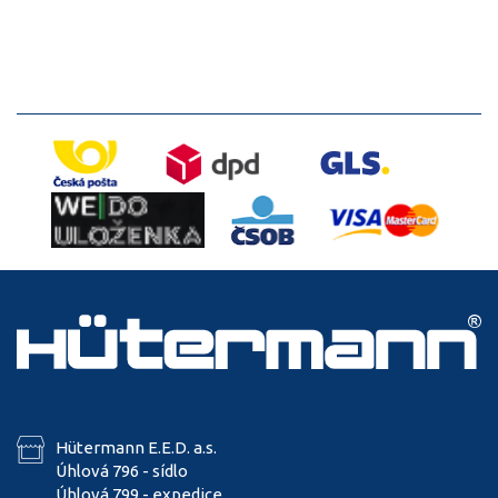
Hütermann E.E.D. a.s.
Úhlová 796 - sídlo
Úhlová 799 - expedice