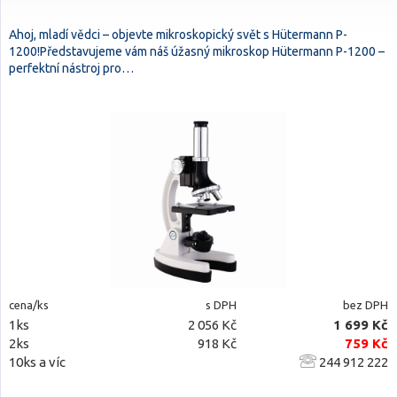
Ahoj, mladí vědci – objevte mikroskopický svět s Hütermann P-
1200!Představujeme vám náš úžasný mikroskop Hütermann P-1200 –
perfektní nástroj pro…
cena/ks
s DPH
bez DPH
1ks
2 056 Kč
1 699 Kč
2ks
918 Kč
759 Kč
10ks a víc
244 912 222