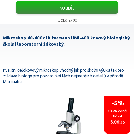
koupit
Obj.č. 2700
Mikroskop 40-400x Hütermann HMI-400 kovový biologický
školní laboratorní žákovský.
Kvalitní celokovový mikroskop vhodný jak pro školní výuku tak pro
zvídavé biology pro pozorování těch nejmenších detailů v přírodě.
Maximální…
-5%
sleva končí
už za
6:06
:34