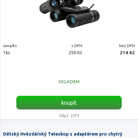
cena/ks
s DPH
bez DPH
1ks
259 Kč
214 Kč
SKLADEM
koupit
Obj.č. 2373
Dětský Hvězdářský Teleskop s adaptérem pro chytrý