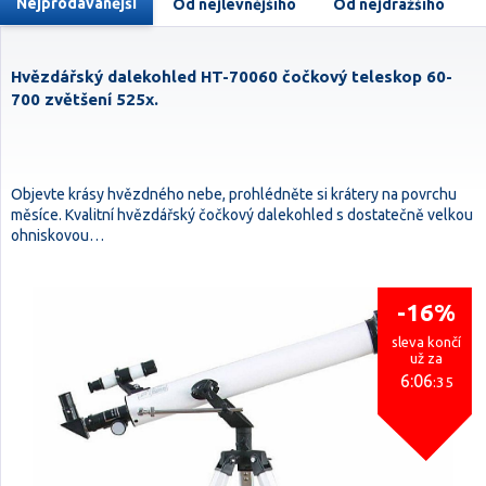
Nejprodávanější
Od nejlevnějšího
Od nejdražšího
Hvězdářský dalekohled HT-70060 čočkový teleskop 60-
700 zvětšení 525x.
Objevte krásy hvězdného nebe, prohlédněte si krátery na povrchu
měsíce. Kvalitní hvězdářský čočkový dalekohled s dostatečně velkou
ohniskovou…
-16%
sleva končí
už za
6:06
:34