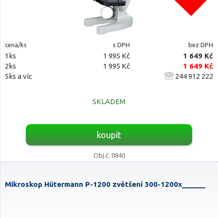
cena/ks
s DPH
bez DPH
1ks
1 995 Kč
1 649 Kč
2ks
1 995 Kč
1 649 Kč
5ks a víc
244 912 222
SKLADEM
koupit
Obj.č. 0840
Mikroskop Hütermann P-1200 zvětšení 300-1200x______