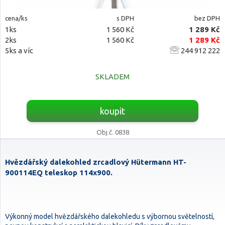
cena/ks
s DPH
bez DPH
1ks
1 560 Kč
1 289 Kč
2ks
1 560 Kč
1 289 Kč
5ks a víc
244 912 222
SKLADEM
koupit
Obj.č. 0838
Hvězdářský dalekohled zrcadlový Hütermann HT-
900114EQ teleskop 114x900.
Výkonný model hvězdářského dalekohledu s výbornou světelností,