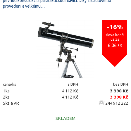
pevnou konstrukcí a paralaktickou hlavicí. Díky zrcadlovému
provedení a velkému…
-16%
sleva končí
už za
6:06
:34
cena/ks
s DPH
bez DPH
1ks
4 112 Kč
3 398 Kč
2ks
4 112 Kč
3 398 Kč
5ks a víc
244 912 222
SKLADEM