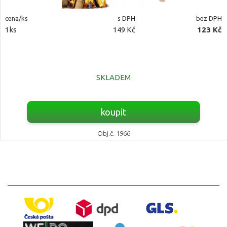
cena/ks
s DPH
bez DPH
1ks
149 Kč
123 Kč
SKLADEM
koupit
Obj.č. 1966