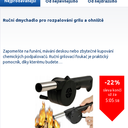
Nejprodávanější
Od nejlevnějšího
Od nejdražšího
Ruční dmychadlo pro rozpalování grilu a ohniště
Zapomeňte na funění, mávání deskou nebo zbytečné kupování
chemických podpalovačů. Ruční grilovací foukač je praktický
pomocník, díky kterému budete…
-22%
sleva končí
už za
5:05
:57