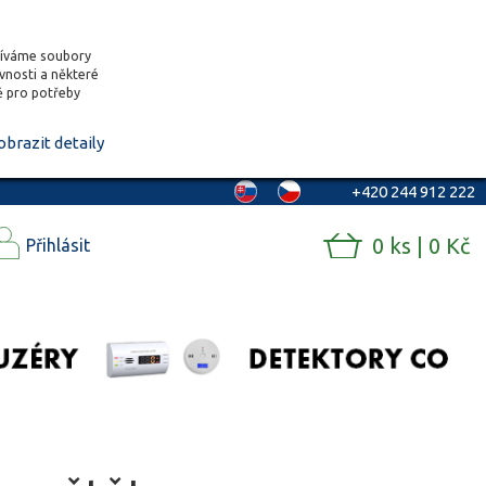
žíváme soubory
ěvnosti a některé
vě pro potřeby
obrazit detaily
+420 244 912 222
0 ks | 0 Kč
Přihlásit