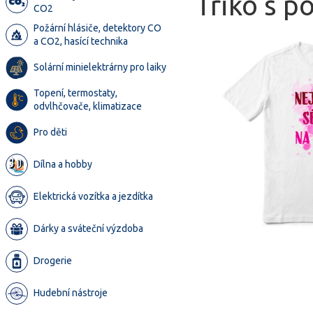
Triko s p
CO2
Požární hlásiče, detektory CO
a CO2, hasící technika
Solární minielektrárny pro laiky
Topení, termostaty,
odvlhčovače, klimatizace
Pro děti
Dílna a hobby
Elektrická vozítka a jezdítka
Dárky a sváteční výzdoba
Drogerie
Hudební nástroje