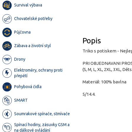
Survival výbava
Chovatelské potřeby
Půjčovna
Popis
Zábava a životní styl
Triko s potiskem - Nejlep
Drony
PRI OBJEDNAVANI PRO
(S, M, L, XL, 2XL, 3XL, Děts
Elektroměry, ochrany proti
přepětí
Materiál: 100% bavlna
Pohybová čidla
5/14.4.
SMART
Soumrakové spínače, stmívače
Spínací hodiny, zásuvky GSM a
na dálkové ovládání