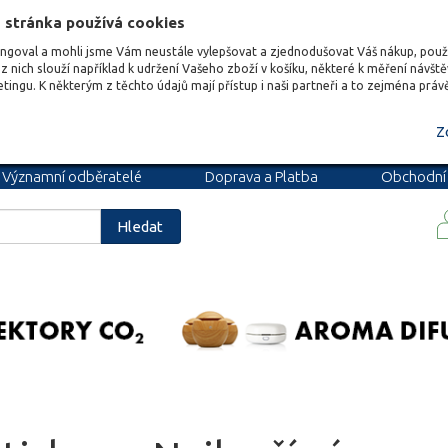
 stránka používá cookies
ungoval a mohli jsme Vám neustále vylepšovat a zjednodušovat Váš nákup, pou
z nich slouží například k udržení Vašeho zboží v košíku, některé k měření návšt
etingu. K některým z těchto údajů mají přístup i naši partneři a to zejména prá
Z
Významní odběratelé
Doprava a Platba
Obchodní
podmínky
Blog
Kariéra
Hledat