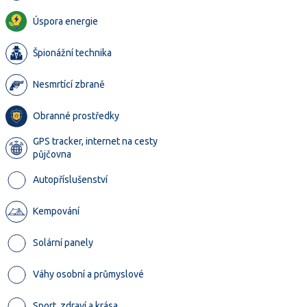
Úspora energie
Špionážní technika
Nesmrtící zbraně
Obranné prostředky
GPS tracker, internet na cesty
půjčovna
Autopříslušenství
Kempování
Solární panely
Váhy osobní a průmyslové
Sport, zdraví a krása