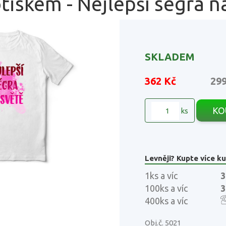
otiskem - Nejlepší ségra n
SKLADEM
362 Kč
29
KO
ks
Levněji? Kupte více ku
1ks a víc
3
100ks a víc
3
400ks a víc
Obj.č. 5021