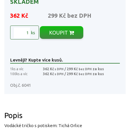
SKLADEM
362 Kč
299 Kč
bez DPH
KOUPIT
ks
Levněji? Kupte více kusů.
1ks a víc
362 Kč
/ 299 Kč
za kus
s DPH
bez DPH
100ks a víc
362 Kč
/ 299 Kč
za kus
s DPH
bez DPH
Obj.č. 6041
Popis
Vodácké tričko s potiskem: Tichá Orlice