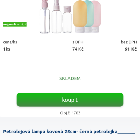
nejprodávanější
cena/ks
s DPH
bez DPH
1ks
74 Kč
61 Kč
SKLADEM
koupit
Obj.č. 1783
Petrolejová lampa kovová 25cm- černá petrolejka_______