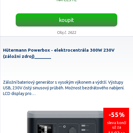
koupit
Obj.č. 2622
Hütermann Powerbox - elektrocentrála 300W 230V
(záložní zdroj)_______
Záložní bateriový generátor s vysokým výkonem a výdrží. Výstupy
USB, 230V čistý sinusový průběh. Možnost bezdrátového nabíjení.
LCD display pro…
-55%
sleva končí
už za