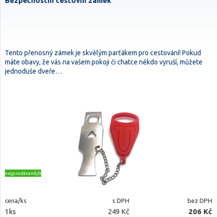
Bezpečnostní cestovní zámek
Tento přenosný zámek je skvělým parťákem pro cestování! Pokud
máte obavy, že vás na vašem pokoji či chatce někdo vyruší, můžete
jednoduše dveře…
nejprodávanější
cena/ks
s DPH
bez DPH
1ks
249 Kč
206 Kč