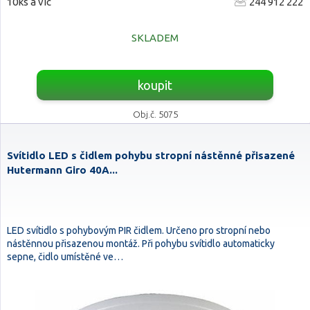
10ks a víc
244 912 222
SKLADEM
koupit
Obj.č. 5075
Svítidlo LED s čidlem pohybu stropní nástěnné přisazené
Hutermann Giro 40A...
LED svítidlo s pohybovým PIR čidlem. Určeno pro stropní nebo
nástěnnou přisazenou montáž. Při pohybu svítidlo automaticky
sepne, čidlo umístěné ve…