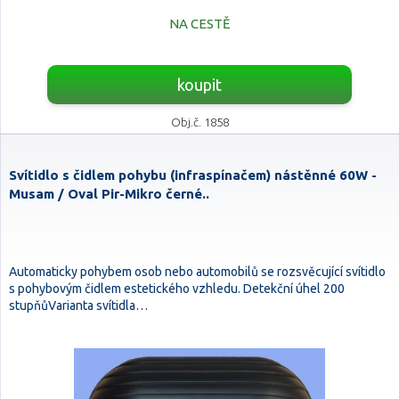
NA CESTĚ
koupit
Obj.č. 1858
Svítidlo s čidlem pohybu (infraspínačem) nástěnné 60W -
Musam / Oval Pir-Mikro černé..
Automaticky pohybem osob nebo automobilů se rozsvěcující svítidlo
s pohybovým čidlem estetického vzhledu. Detekční úhel 200
stupňůVarianta svítidla…