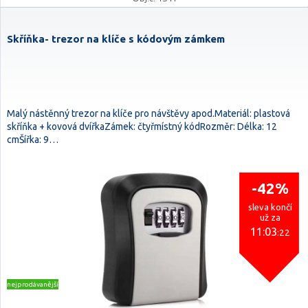
Skříňka- trezor na klíče s kódovým zámkem
Malý nástěnný trezor na klíče pro návštěvy apod.Materiál: plastová
skříňka + kovová dvířkaZámek: čtyřmístný kódRozměr: Délka: 12
cmŠířka: 9…
-42%
sleva končí
už za
11:03
:21
nejprodávanější