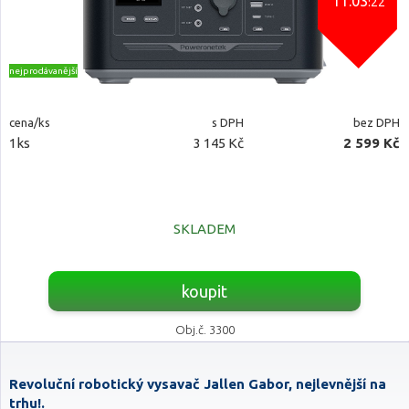
11:03
:21
nejprodávanější
cena/ks
s DPH
bez DPH
1ks
3 145 Kč
2 599 Kč
SKLADEM
koupit
Obj.č. 3300
Revoluční robotický vysavač Jallen Gabor, nejlevnější na
trhu!.