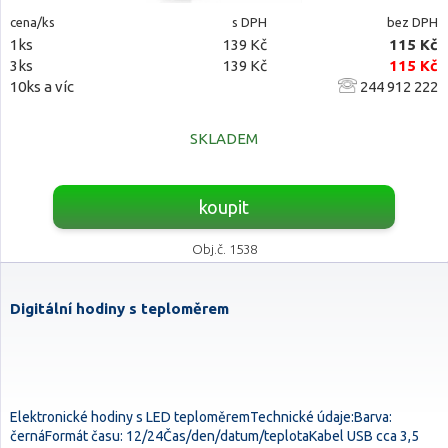
cena/ks
s DPH
bez DPH
1ks
139 Kč
115 Kč
3ks
139 Kč
115 Kč
10ks a víc
244 912 222
SKLADEM
koupit
Obj.č. 1538
Digitální hodiny s teploměrem
Elektronické hodiny s LED teploměremTechnické údaje:Barva:
černáFormát času: 12/24Čas/den/datum/teplotaKabel USB cca 3,5