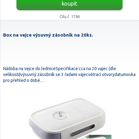
koupit
Obj.č. 1786
Box na vejce výsuvný zásobník na 20ks.
Nádoba na vejce do ledniceSpecifikace:cca na 20 vajec (dle
velikosti)výsuvný zásobník se 3 řadami vajecvětrací otvorydatumovka
pro přehled o době…