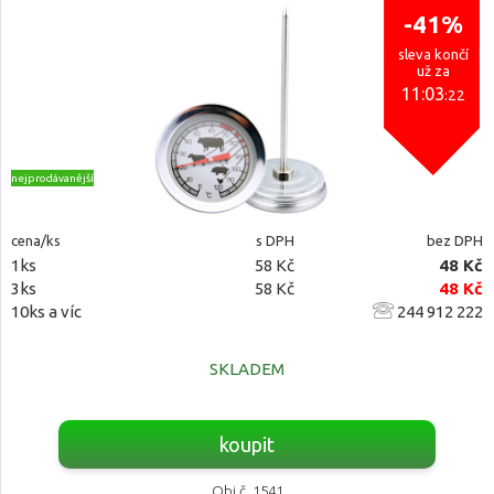
-41%
sleva končí
už za
11:03
:21
nejprodávanější
cena/ks
s DPH
bez DPH
1ks
58 Kč
48 Kč
3ks
58 Kč
48 Kč
10ks a víc
244 912 222
SKLADEM
koupit
Obj.č. 1541