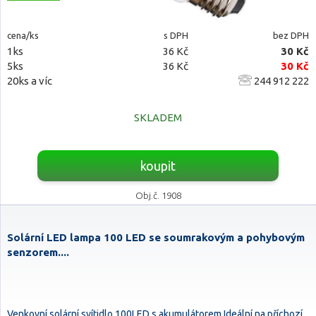
cena/ks
s DPH
bez DPH
1ks
36 Kč
30 Kč
5ks
36 Kč
30 Kč
20ks a víc
244 912 222
SKLADEM
koupit
Obj.č. 1908
Solární LED lampa 100 LED se soumrakovým a pohybovým
senzorem....
Venkovní solární svítidlo 100LED s akumulátorem.Ideální na příchozí