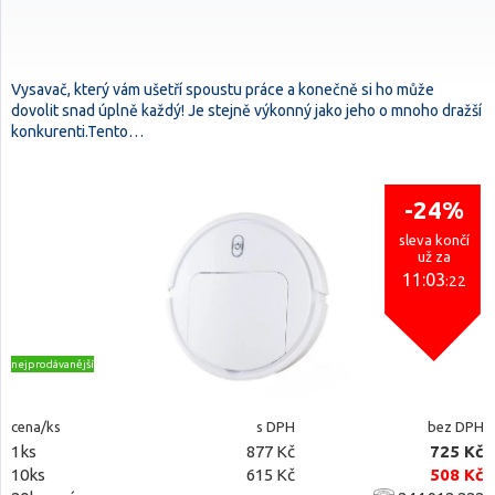
Vysavač, který vám ušetří spoustu práce a konečně si ho může
dovolit snad úplně každý! Je stejně výkonný jako jeho o mnoho dražší
konkurenti.Tento…
-24%
sleva končí
už za
11:03
:21
nejprodávanější
cena/ks
s DPH
bez DPH
1ks
877 Kč
725 Kč
10ks
615 Kč
508 Kč