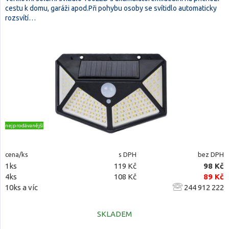
cestu k domu, garáži apod.Při pohybu osoby se svítidlo automaticky
rozsvítí…
nejprodávanější
cena/ks
s DPH
bez DPH
1ks
119 Kč
98 Kč
4ks
108 Kč
89 Kč
10ks a víc
244 912 222
SKLADEM