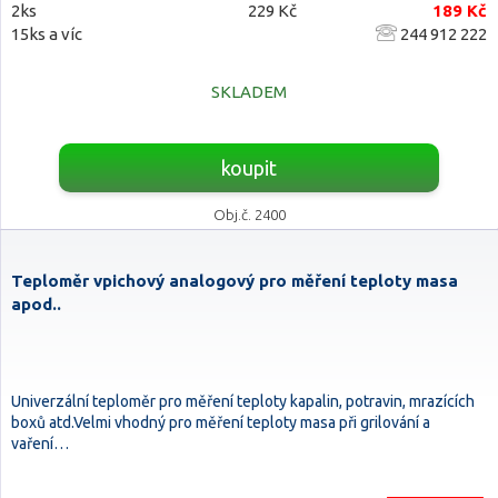
2ks
229 Kč
189 Kč
15ks a víc
244 912 222
SKLADEM
koupit
Obj.č. 2400
Teploměr vpichový analogový pro měření teploty masa
apod..
Univerzální teploměr pro měření teploty kapalin, potravin, mrazících
boxů atd.Velmi vhodný pro měření teploty masa při grilování a
vaření…