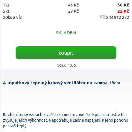
1ks
46 Kč
38 Kč
5ks
27 Kč
22 Kč
20ks a víc
244 912 222
SKLADEM
koupit
Obj.č. 1035
4-lopatkový tepelný krbový ventilátor na kamna 19cm
Rozhání teplý vzduch z vašich kamen rovnoměrně po místnosti a tím
zvyšuje jejich výkonnost. Nepotřebuje žádné napájení. K jeho pohonu
postačí teplý…