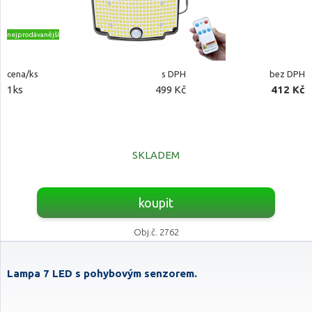
nejprodávanější
cena/ks
s DPH
bez DPH
1ks
499 Kč
412 Kč
SKLADEM
koupit
Obj.č. 2762
Lampa 7 LED s pohybovým senzorem.