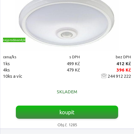
nejprodávanější
cena/ks
s DPH
bez DPH
1ks
499 Kč
412 Kč
4ks
479 Kč
396 Kč
10ks a víc
244 912 222
SKLADEM
koupit
Obj.č. 1285