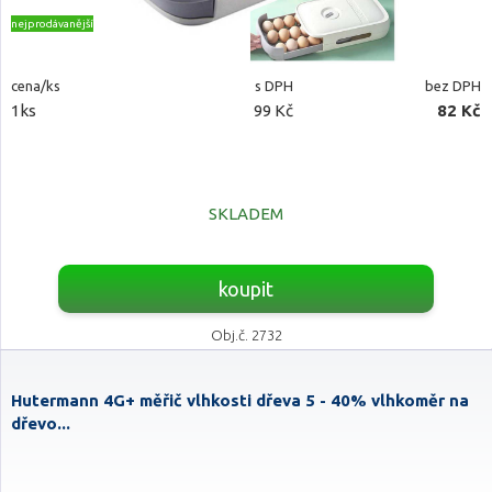
nejprodávanější
cena/ks
s DPH
bez DPH
1ks
99 Kč
82 Kč
SKLADEM
koupit
Obj.č. 2732
Hutermann 4G+ měřič vlhkosti dřeva 5 - 40% vlhkoměr na
dřevo...