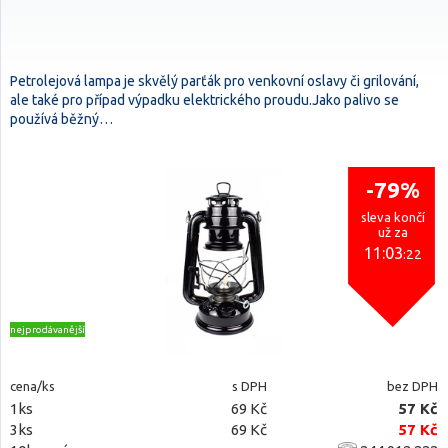
Petrolejová lampa je skvělý parťák pro venkovní oslavy či grilování,
ale také pro případ výpadku elektrického proudu.Jako palivo se
používá běžný…
-79%
sleva končí
už za
11:03
:21
nejprodávanější
cena/ks
s DPH
bez DPH
1ks
69 Kč
57 Kč
3ks
69 Kč
57 Kč