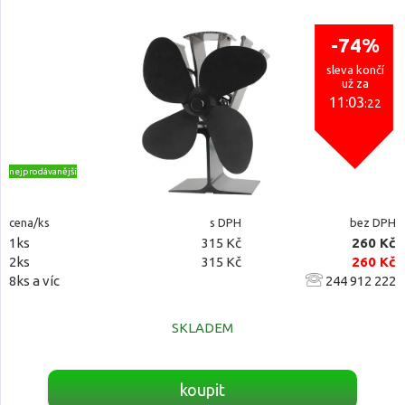
-74%
sleva končí
už za
11:03
:21
nejprodávanější
cena/ks
s DPH
bez DPH
1ks
315 Kč
260 Kč
2ks
315 Kč
260 Kč
8ks a víc
244 912 222
SKLADEM
koupit