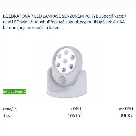
BEZDRÁTOVÁ 7 LED LAMPASE SENZOREM POHYBUSpecifikace:7
diod LEDsnímač pohybuPřepínač zapnutí/vypnutíNapájení: 4 x AA
baterie (nejsou součástí balení…
nejprodávanější
cena/ks
s DPH
bez DPH
1ks
106 Kč
88 Kč