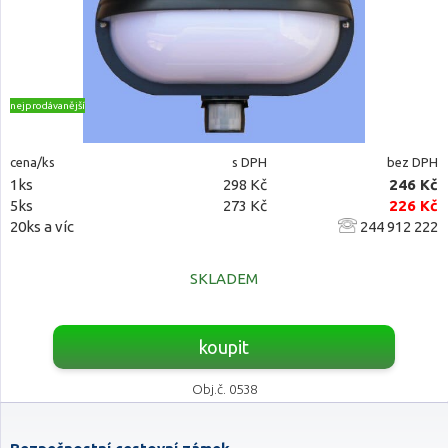
nejprodávanější
cena/ks
s DPH
bez DPH
1ks
298 Kč
246 Kč
5ks
273 Kč
226 Kč
20ks a víc
244 912 222
SKLADEM
koupit
Obj.č. 0538