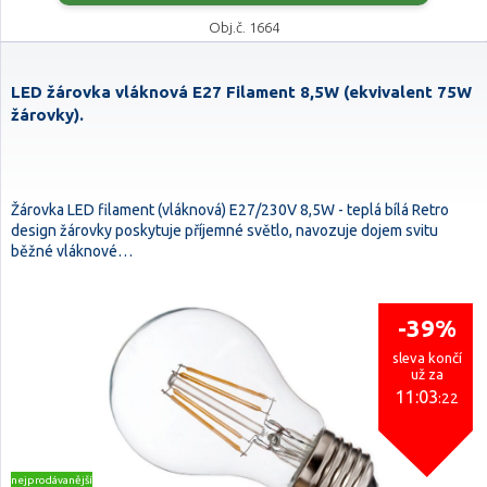
Obj.č. 1664
LED žárovka vláknová E27 Filament 8,5W (ekvivalent 75W
žárovky).
Žárovka LED filament (vláknová) E27/230V 8,5W - teplá bílá Retro
design žárovky poskytuje příjemné světlo, navozuje dojem svitu
běžné vláknové…
-39%
sleva končí
už za
11:03
:21
nejprodávanější