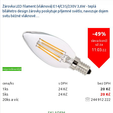
Žárovka LED filament (vláknová) E14/C35/230V 3,6W - teplá
bíláRetro design žárovky poskytuje příjemné světlo, navozuje dojem
svitu běžné vláknové…
-49%
sleva končí
už za
11:03
:21
nejprodávanější
cena/ks
s DPH
bez DPH
1ks
24 Kč
20 Kč
5ks
24 Kč
20 Kč
20ks a víc
244 912 222
SKLADEM