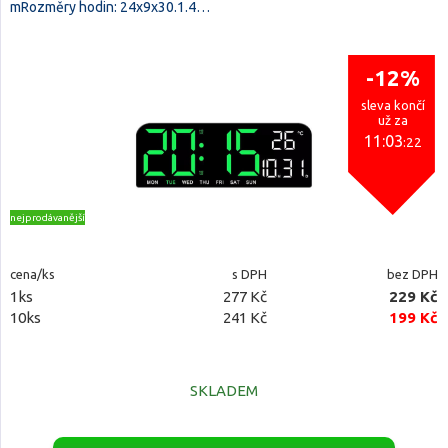
mRozměry hodin: 24x9x30.1.4…
-12%
sleva končí
už za
11:03
:21
nejprodávanější
cena/ks
s DPH
bez DPH
1ks
277 Kč
229 Kč
10ks
241 Kč
199 Kč
SKLADEM