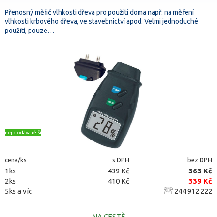
Přenosný měřič vlhkosti dřeva pro použití doma např. na měření
vlhkosti krbového dřeva, ve stavebnictví apod. Velmi jednoduché
použití, pouze…
nejprodávanější
cena/ks
s DPH
bez DPH
1ks
439 Kč
363 Kč
2ks
410 Kč
339 Kč
5ks a víc
244 912 222
NA CESTĚ