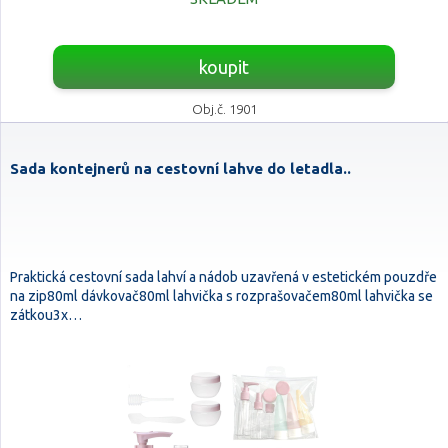
koupit
Obj.č. 1901
Sada kontejnerů na cestovní lahve do letadla..
Praktická cestovní sada lahví a nádob uzavřená v estetickém pouzdře
na zip80ml dávkovač80ml lahvička s rozprašovačem80ml lahvička se
zátkou3x…