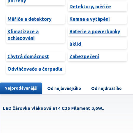
potřeby
Detektory, měřiče
Měřiče a detektory
Kamna a vytápění
Klimatizace a
Baterie a powerbanky
ochlazování
úklid
Chytrá domácnost
Zabezpečení
Odvlhčovače a čerpadla
Nejprodávanější
Od nejlevnějšího
Od nejdražšího
LED žárovka vláknová E14 C35 Filament 3,6W..