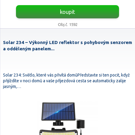
koupit
Obj.č. 1592
Solar 234 – Výkonný LED reflektor s pohybovým senzorem
a odděleným panelem...
Solar 234: Světlo, které vás přivítá domůPředstavte si ten pocit, když
přijíždíte v noci domů a vaše příjezdová cesta se automaticky zalije
jasným,…