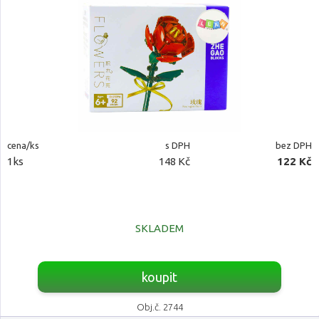
cena/ks
s DPH
bez DPH
1ks
148 Kč
122 Kč
SKLADEM
koupit
Obj.č. 2744