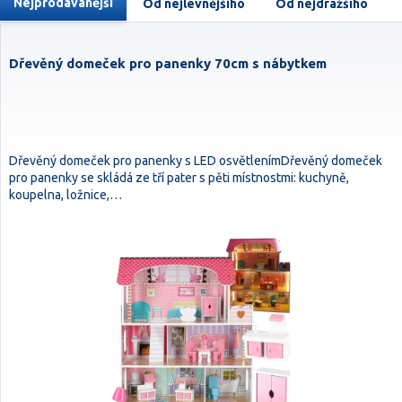
Nejprodávanější
Od nejlevnějšího
Od nejdražšího
Dřevěný domeček pro panenky 70cm s nábytkem
Dřevěný domeček pro panenky s LED osvětlenímDřevěný domeček
pro panenky se skládá ze tří pater s pěti místnostmi: kuchyně,
koupelna, ložnice,…