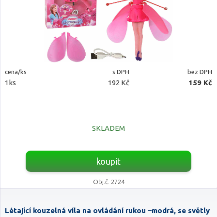
cena/ks
s DPH
bez DPH
1ks
192 Kč
159 Kč
SKLADEM
koupit
Obj.č. 2724
Létající kouzelná víla na ovládání rukou –modrá, se světly