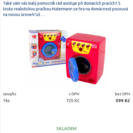
Také vám váš malý pomocník rád asistuje při domácích pracích? S
touto realistickou pračkou Hutermann se hra na domácnost posouvá
na novou úroveň! Už…
cena/ks
s DPH
bez DPH
1ks
725 Kč
599 Kč
SKLADEM