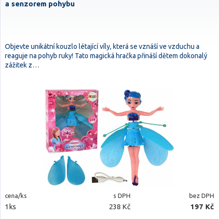
a senzorem pohybu
Objevte unikátní kouzlo létající víly, která se vznáší ve vzduchu a
reaguje na pohyb ruky! Tato magická hračka přináší dětem dokonalý
zážitek z…
cena/ks
s DPH
bez DPH
1ks
238 Kč
197 Kč