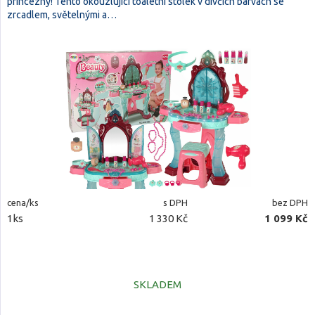
princezny! Tento okouzlující toaletní stolek v dívčích barvách se
zrcadlem, světelnými a…
cena/ks
s DPH
bez DPH
1ks
1 330 Kč
1 099 Kč
SKLADEM