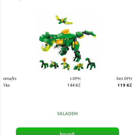
cena/ks
s DPH
bez DPH
1ks
144 Kč
119 Kč
SKLADEM
koupit