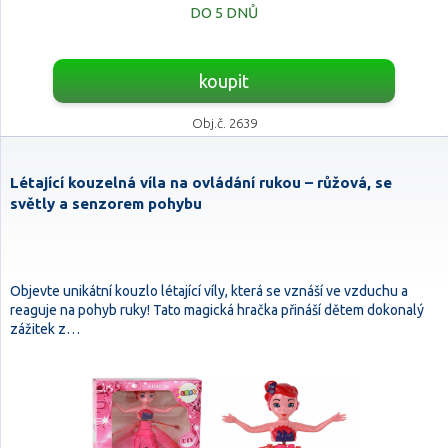
DO 5 DNŮ
koupit
Obj.č. 2639
Létající kouzelná víla na ovládání rukou – růžová, se
světly a senzorem pohybu
Objevte unikátní kouzlo létající víly, která se vznáší ve vzduchu a
reaguje na pohyb ruky! Tato magická hračka přináší dětem dokonalý
zážitek z…