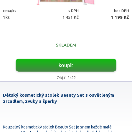
cena/ks
s DPH
bez DPH
1ks
1 451 Kč
1 199 Kč
SKLADEM
koupit
Obj.č. 2422
Dětský kosmetický stolek Beauty Set s osvětleným
zrcadlem, zvuky a šperky
Kouzelný kosmetický stolek Beauty Set je snem každé malé