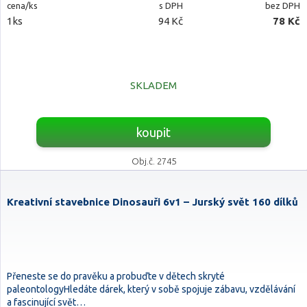
cena/ks
s DPH
bez DPH
1ks
94 Kč
78 Kč
SKLADEM
koupit
Obj.č. 2745
Kreativní stavebnice Dinosauři 6v1 – Jurský svět 160 dílků
Přeneste se do pravěku a probuďte v dětech skryté
paleontologyHledáte dárek, který v sobě spojuje zábavu, vzdělávání
a fascinující svět…