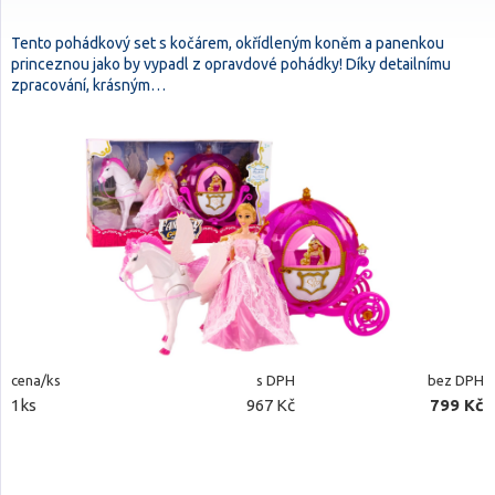
Tento pohádkový set s kočárem, okřídleným koněm a panenkou
princeznou jako by vypadl z opravdové pohádky! Díky detailnímu
zpracování, krásným…
cena/ks
s DPH
bez DPH
1ks
967 Kč
799 Kč