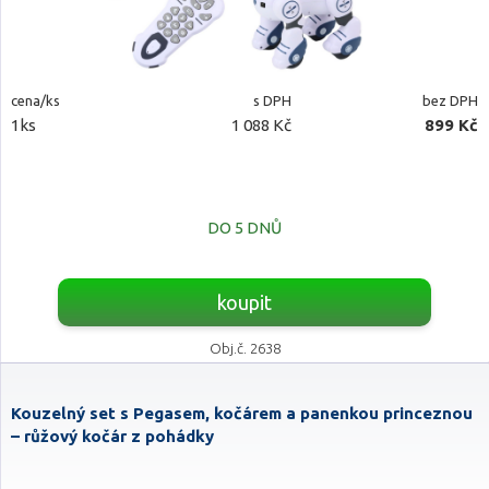
cena/ks
s DPH
bez DPH
1ks
1 088 Kč
899 Kč
DO 5 DNŮ
koupit
Obj.č. 2638
Kouzelný set s Pegasem, kočárem a panenkou princeznou
– růžový kočár z pohádky