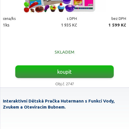
cena/ks
s DPH
bez DPH
1ks
1 935 Kč
1 599 Kč
SKLADEM
koupit
Obj.č. 2747
Interaktivní Dětská Pračka Hutermann s Funkcí Vody,
Zvukem a Otevíracím Bubnem.