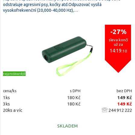
odstrašuje agresivní psy, kočky atd.Odpuzovač vysílá
vysokofrekvenční (20,000-40,000 Hz),…
-27%
sleva končí
už za
14:19
:10
nejprodávanější
cena/ks
s DPH
bez DPH
1ks
180 Kč
149 Kč
3ks
180 Kč
149 Kč
20ks a víc
244 912 222
SKLADEM