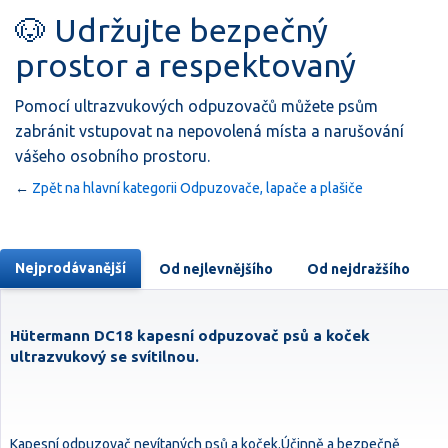
🐶 Udržujte bezpečný
prostor a respektovaný
Pomocí ultrazvukových odpuzovačů můžete psům
zabránit vstupovat na nepovolená místa a narušování
vášeho osobního prostoru.
←
Zpět na hlavní kategorii Odpuzovače, lapače a plašiče
Nejprodávanější
Od nejlevnějšího
Od nejdražšího
Hütermann DC18 kapesní odpuzovač psů a koček
ultrazvukový se svítilnou.
Kapesní odpuzovač nevítaných psů a koček.Účinně a bezpečně