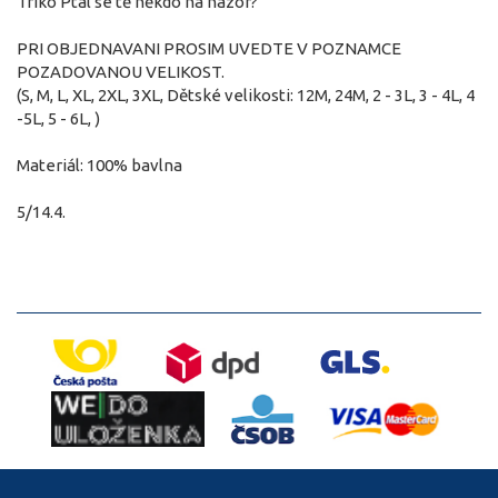
Triko Ptal se tě někdo na názor?
PRI OBJEDNAVANI PROSIM UVEDTE V POZNAMCE
POZADOVANOU VELIKOST.
(S, M, L, XL, 2XL, 3XL, Dětské velikosti: 12M, 24M, 2 - 3L, 3 - 4L, 4
-5L, 5 - 6L, )
Materiál: 100% bavlna
5/14.4.