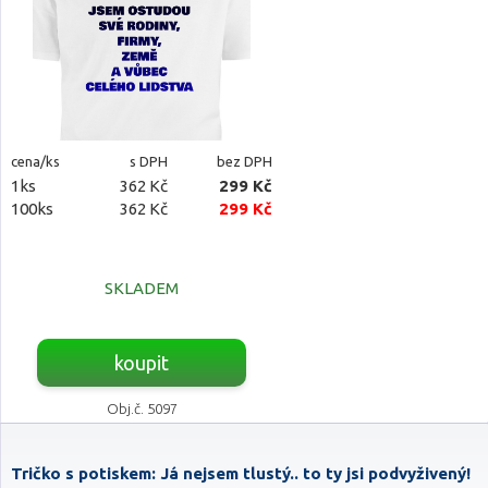
cena/ks
s DPH
bez DPH
1ks
362 Kč
299 Kč
100ks
362 Kč
299 Kč
SKLADEM
koupit
Obj.č. 5097
Tričko s potiskem: Já nejsem tlustý.. to ty jsi podvyživený!