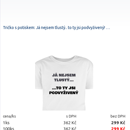
Tričko s potiskem: Já nejsem tlustý.. to ty jsi podvyživený! …
cena/ks
s DPH
bez DPH
1ks
362 Kč
299 Kč
100ks
362 Kč
299 Kč