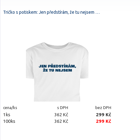
Tričko s potiskem: Jen předstírám, že tu nejsem …
cena/ks
s DPH
bez DPH
1ks
362 Kč
299 Kč
100ks
362 Kč
299 Kč