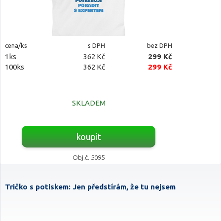
cena/ks
s DPH
bez DPH
1ks
362 Kč
299 Kč
100ks
362 Kč
299 Kč
SKLADEM
koupit
Obj.č. 5095
Tričko s potiskem: Jen předstírám, že tu nejsem