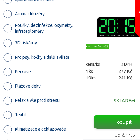
Aroma difuzéry
Roušky, dezinfekce, oxymetry,
infrateploměry
3D tiskárny
nejprodávanější
Pro psy, kočky a další zvířata
cena/ks
s DPH
1ks
277 Kč
Perkuse
10ks
241 Kč
Plážové deky
SKLADEM
Relax a vše proti stresu
Textil
koupit
Klimatizace a ochlazovače
Obj.č. 1786