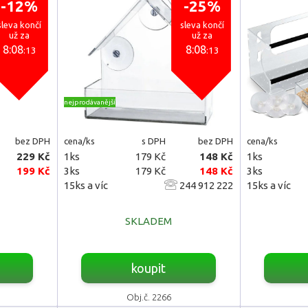
-12%
-25%
sleva končí
sleva končí
už za
už za
8:08
8:08
:11
:11
nejprodávanější
bez DPH
cena/ks
s DPH
bez DPH
cena/ks
229 Kč
1ks
179 Kč
148 Kč
1ks
199 Kč
3ks
179 Kč
148 Kč
3ks
15ks a víc
244 912 222
15ks a víc
SKLADEM
koupit
Obj.č. 2266