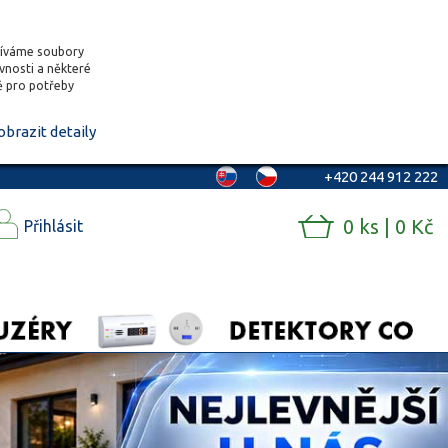
žíváme soubory
ěvnosti a některé
vě pro potřeby
obrazit detaily
+420 244 912 222
0 ks | 0 Kč
Přihlásit