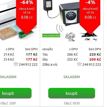
-64%
-4%
sleva končí
sleva končí
už za
už za
8:08
8:08
:11
:11
nejprodávanější
s DPH
bez DPH
cena/ks
s DPH
bez DPH
214 Kč
177 Kč
1ks
266 Kč
220 Kč
214 Kč
177 Kč
5ks
253 Kč
209 Kč
244 912 222
20ks a víc
244 912 222
SKLADEM
SKLADEM
koupit
koupit
Obj.č. 2267
Obj.č. 0335