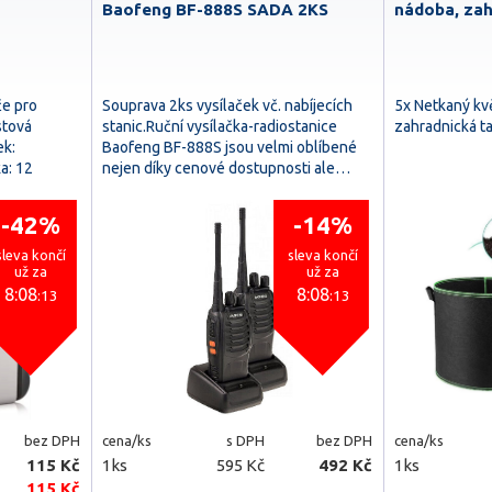
Baofeng BF-888S SADA 2KS
nádoba, zah
če pro
Souprava 2ks vysílaček vč. nabíjecích
5x Netkaný kvě
stová
stanic.Ruční vysílačka-radiostanice
zahradnická ta
ek:
Baofeng BF-888S jsou velmi oblíbené
a: 12
nejen díky cenové dostupnosti ale…
-42%
-14%
sleva končí
sleva končí
už za
už za
8:08
8:08
:11
:11
bez DPH
cena/ks
s DPH
bez DPH
cena/ks
115 Kč
1ks
595 Kč
492 Kč
1ks
115 Kč