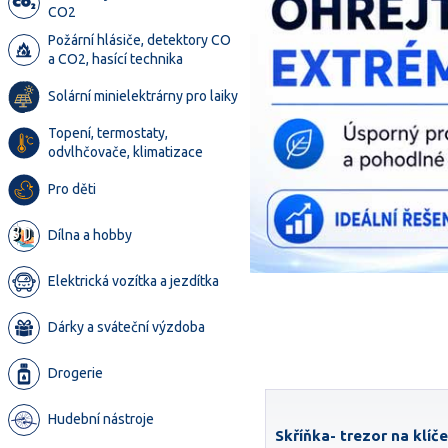
CO2
Požární hlásiče, detektory CO
a CO2, hasící technika
Solární minielektrárny pro laiky
Topení, termostaty,
odvlhčovače, klimatizace
Pro děti
Dílna a hobby
Elektrická vozítka a jezdítka
Dárky a sváteční výzdoba
Drogerie
Hudební nástroje
Skříňka- trezor na klíče