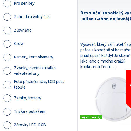
Pro seniory
Revoluční robotický vy
Zahrada a volný čas
Jallen Gabor, nejlevnějš
Zlevněno
Grow
Vysavač, který vám ušetří s
práce a konečně si ho může 
snad úplně každý! Je stejn
Kamery, termokamery
jako jeho o mnoho dražší
konkurenti.Tento…
Zvonky, dveřní kukátka,
videotelefony
Foto příslušenství, LCD psací
tabule
Zámky, trezory
Trička s potiskem
nejprodávanější
Žárovky LED, RGB