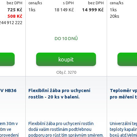
bez DPH
cena/ks
s DPH
bez DPH
cena/ks
725 Kč
1ks
18 149 Kč
14 999 Kč
1ks
508 Kč
20ks
44 912 222
DO 10 DNŮ
koupit
Obj.č. 3270
0V HB36
Flexibilní žába pro uchycení
Teploměr v
rostlin - 20 ks v balení.
pro měření 
hem 30m v
Flexibilní žába pro uchycení rostlin
Univerzální t
50m ve
dodá vašim rostlinám podtřebnou
teploty kapali
 provedení
podporu pro růst tím správným směrem.
boxů atd.Velm