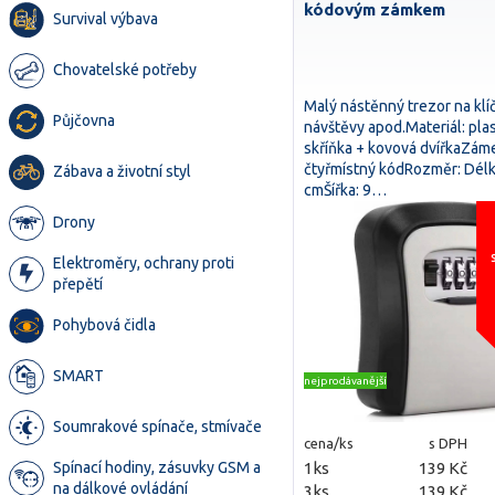
kódovým zámkem
Survival výbava
Chovatelské potřeby
Malý nástěnný trezor na klí
Půjčovna
návštěvy apod.Materiál: pla
skříňka + kovová dvířkaZám
čtyřmístný kódRozměr: Délk
Zábava a životní styl
cmŠířka: 9…
Drony
Elektroměry, ochrany proti
přepětí
Pohybová čidla
SMART
nejprodávanější
Soumrakové spínače, stmívače
cena/ks
s DPH
1ks
139 Kč
Spínací hodiny, zásuvky GSM a
na dálkové ovládání
3ks
139 Kč