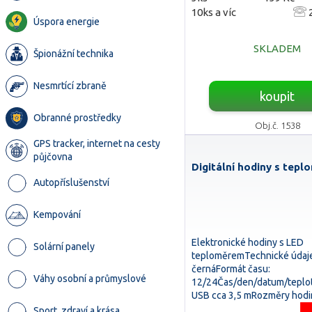
10ks a víc
2
Úspora energie
SKLADEM
Špionážní technika
Nesmrtící zbraně
koupit
Obranné prostředky
Obj.č. 1538
GPS tracker, internet na cesty
půjčovna
Digitální hodiny s tep
Autopříslušenství
Kempování
Elektronické hodiny s LED
Solární panely
teploměremTechnické údaje
černáFormát času:
Váhy osobní a průmyslové
12/24Čas/den/datum/teplo
USB cca 3,5 mRozměry hodi
24x9x30.1.4…
Sport, zdraví a krása