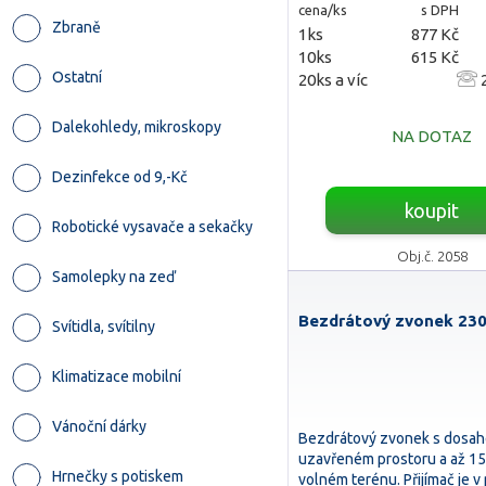
cena/ks
s DPH
Zbraně
1ks
877 Kč
10ks
615 Kč
Ostatní
20ks a víc
2
Dalekohledy, mikroskopy
NA DOTAZ
Dezinfekce od 9,-Kč
koupit
Robotické vysavače a sekačky
Obj.č. 2058
Samolepky na zeď
Bezdrátový zvonek 23
Svítidla, svítilny
Klimatizace mobilní
Vánoční dárky
Bezdrátový zvonek s dosa
uzavřeném prostoru a až 1
Hrnečky s potiskem
volném terénu. Přijímač je v