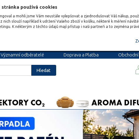
 stránka používá cookies
ungoval a mohli jsme Vám neustále vylepšovat a zjednodušovat Váš nákup, pou
z nich slouží například k udržení Vašeho zboží v košíku, některé k měření návšt
etingu. K některým z těchto údajů mají přístup i naši partneři a to zejména prá
Z
Významní odběratelé
Doprava a Platba
Obchodní
podmínky
Blog
Kariéra
Hledat