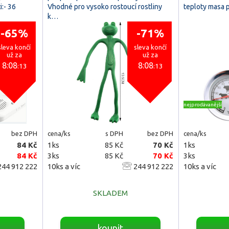
:- 36
Vhodné pro vysoko rostoucí rostliny
teploty masa p
k…
-65%
-71%
sleva končí
sleva končí
už za
už za
8:08
8:08
:11
:11
nejprodávanější
bez DPH
cena/ks
s DPH
bez DPH
cena/ks
84 Kč
1ks
85 Kč
70 Kč
1ks
84 Kč
3ks
85 Kč
70 Kč
3ks
44 912 222
10ks a víc
244 912 222
10ks a víc
SKLADEM
koupit