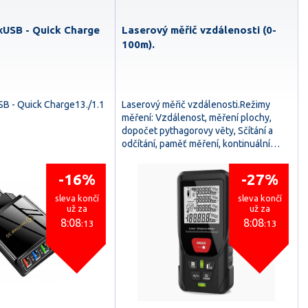
xUSB - Quick Charge
Laserový měřič vzdálenosti (0-
100m).
SB - Quick Charge13./1.1
Laserový měřič vzdálenosti.Režimy
měření: Vzdálenost, měření plochy,
dopočet pythagorovy věty, Sčítání a
odčítání, paměť měření, kontinuální…
-16%
-27%
sleva končí
sleva končí
už za
už za
8:08
8:08
:11
:11