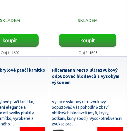
SKLADEM
SKLADEM
koupit
koupit
Obj.č. 1602
Obj.č. 1603
krylové ptačí krmítko
Hütermann MR19 ultrazvukový
i
odpuzovač hlodavců s vysokým
výkonem
lové ptačí krmítko,
Vysoce výkonný ultrazvukový
ení elegance a
odpuzovač Vás pohodlně zbaví
ro milovníky ptáků a
obtížných hlodavců (myši, krysy,
krmítko, vyrobené z
potkani, kuny apod.). Vysokofrekvenční
olného…
zvuk je pro…