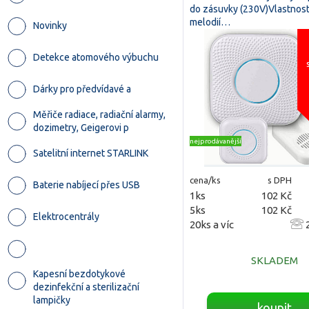
do zásuvky (230V)Vlastnosti
melodií…
Novinky
Detekce atomového výbuchu
Dárky pro předvídavé a
Měřiče radiace, radiační alarmy,
dozimetry, Geigerovi p
nejprodávanější
Satelitní internet STARLINK
cena/ks
s DPH
Baterie nabíjecí přes USB
1ks
102 Kč
5ks
102 Kč
Elektrocentrály
20ks a víc
2
SKLADEM
Kapesní bezdotykové
dezinfekční a sterilizační
lampičky
koupit