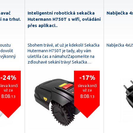
savač
Inteligentní robotická sekačka
Nabíječka 4
í na trhu!.
Hutermann H750T s wifi, ovládání
přes aplikaci..
poustu
Sbohem trávě, ať už je kdekoli! Sekačka
Nabíječka 4xU
dovolit
Hutermann H750T je tady, aby vám
ě výkonný
ušetřila čas a námahu!Zapomeňte na
zdlouhavé sekání trávy! Sekačka…
-24%
-17%
sleva končí
sleva končí
už za
už za
8:08
8:08
:11
:11