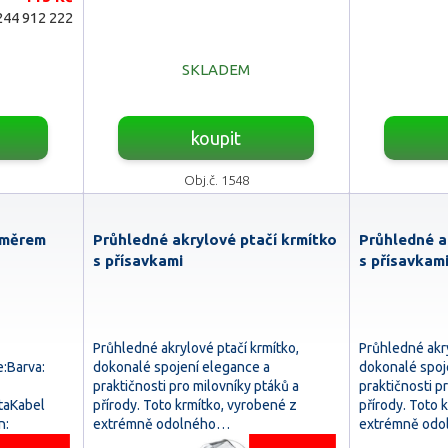
44 912 222
SKLADEM
koupit
Obj.č. 1548
loměrem
Průhledné akrylové ptačí krmítko
Průhledné a
s přísavkami
s přísavkam
Průhledné akrylové ptačí krmítko,
Průhledné akry
:Barva:
dokonalé spojení elegance a
dokonalé spoj
praktičnosti pro milovníky ptáků a
praktičnosti p
taKabel
přírody. Toto krmítko, vyrobené z
přírody. Toto 
n:
extrémně odolného…
extrémně od