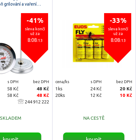
ři grilování a vaření…
-41%
-33%
sleva končí
sleva končí
už za
už za
8:08
8:08
:11
:11
s DPH
bez DPH
cena/ks
s DPH
bez DPH
58 Kč
48 Kč
1ks
24 Kč
20 Kč
58 Kč
48 Kč
20ks
12 Kč
10 Kč
244 912 222
SKLADEM
NA CESTĚ
koupit
koupit