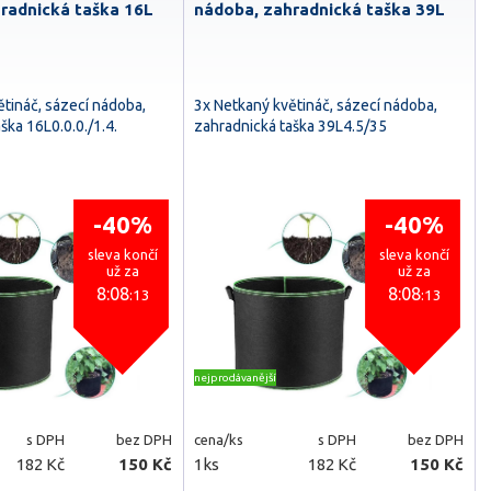
radnická taška 16L
nádoba, zahradnická taška 39L
tináč, sázecí nádoba,
3x Netkaný květináč, sázecí nádoba,
ška 16L0.0.0./1.4.
zahradnická taška 39L4.5/35
-40%
-40%
sleva končí
sleva končí
už za
už za
8:08
8:08
:11
:11
nejprodávanější
s DPH
bez DPH
cena/ks
s DPH
bez DPH
182 Kč
150 Kč
1ks
182 Kč
150 Kč