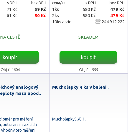
s DPH
bez DPH
cena/ks
s DPH
bez DPH
71 Kč
59 Kč
1ks
580 Kč
479 Kč
61 Kč
50 Kč
2ks
580 Kč
479 Kč
10ks a víc
244 912 222
NA CESTĚ
SKLADEM
koupit
koupit
Obj.č. 1604
Obj.č. 1999
pichový analogový
Mucholapky 4 ks v balení..
teploty masa apod..
eploměr pro měření
Mucholapky3./0.1.
n, potravin, mrazících
i vhodný pro měření