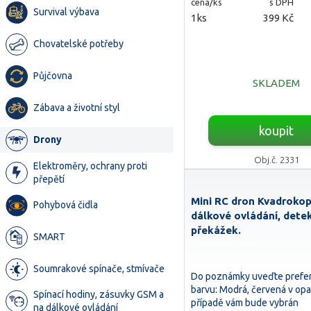
cena/ks
s DPH
Survival výbava
1ks
399 Kč
Chovatelské potřeby
Půjčovna
SKLADEM
Zábava a životní styl
koupit
Drony
Obj.č. 2331
Elektroměry, ochrany proti
přepětí
Mini RC dron Kvadrokop
Pohybová čidla
dálkové ovládání, dete
překážek.
SMART
Soumrakové spínače, stmívače
Do poznámky uveďte prefe
barvu: Modrá, červená v o
Spínací hodiny, zásuvky GSM a
případě vám bude vybrán
na dálkové ovládání