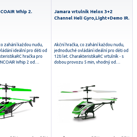
NCOAIR Whip 2.
Jamara vrtulník Helox 3+2
Channel Heli Gyro,Light+Demo IR.
 co zahání každou nudu,
Akční hračka, co zahání každou nudu,
ádání ideální pro děti od
jednoduché ovládání ideální pro děti od
akteristikaRC hračka pro
12ti let. CharakteristikaRC vrtulník - s
 NINCOAIR Whip 2 od…
dobou provozu 5 min, vhodný od…