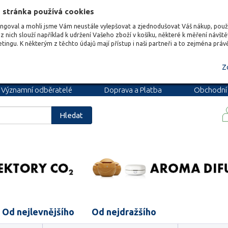
 stránka používá cookies
ungoval a mohli jsme Vám neustále vylepšovat a zjednodušovat Váš nákup, pou
z nich slouží například k udržení Vašeho zboží v košíku, některé k měření návšt
etingu. K některým z těchto údajů mají přístup i naši partneři a to zejména prá
Z
Významní odběratelé
Doprava a Platba
Obchodní
podmínky
Blog
Kariéra
Hledat
Od nejlevnějšího
Od nejdražšího