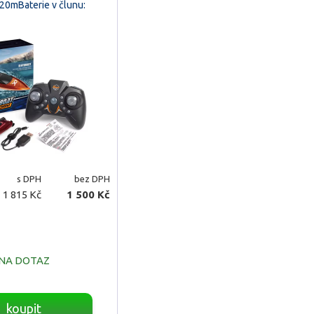
 20mBaterie v člunu:
s DPH
bez DPH
1 815 Kč
1 500 Kč
NA DOTAZ
koupit