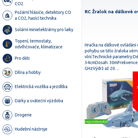
CO2
RC Žralok na dálkové o
Požární hlásiče, detektory CO
a CO2, hasící technika
Solární minielektrárny pro laiky
Topení, termostaty,
Hračka na dálkové ovládání 
odvlhčovače, klimatizace
pohybu se tělo žraloka věr
vlní.Technické parametry:Dé
Pro děti
34cmDosah: 30mFrekvence 
GHzVýdrž až 20…
Dílna a hobby
Elektrická vozítka a jezdítka
Dárky a sváteční výzdoba
Drogerie
nejprodávanější
Hudební nástroje