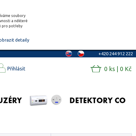
žíváme soubory
ěvnosti a některé
vě pro potřeby
obrazit detaily
+420 244 912 222
0 ks | 0 Kč
Přihlásit