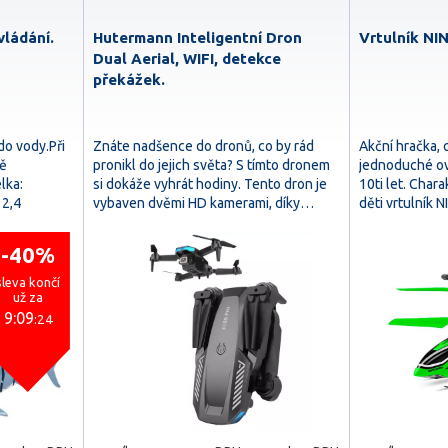
vládání.
Hutermann Inteligentní Dron
Vrtulník NI
Dual Aerial, WIFI, detekce
překážek.
do vody.Při
Znáte nadšence do dronů, co by rád
Akční hračka,
ně
pronikl do jejich světa? S tímto dronem
jednoduché ovl
lka:
si dokáže vyhrát hodiny. Tento dron je
10ti let. Char
2,4
vybaven dvěmi HD kamerami, díky…
děti vrtulník
-40%
sleva končí
už za
9:09
:23