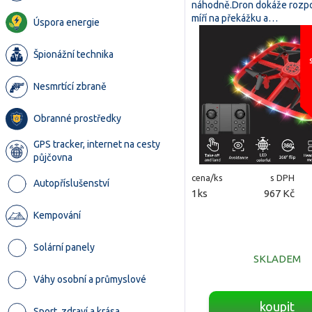
náhodně.Dron dokáže rozpo
míří na překážku a…
Úspora energie
Špionážní technika
Nesmrtící zbraně
Obranné prostředky
GPS tracker, internet na cesty
půjčovna
cena/ks
s DPH
Autopříslušenství
1ks
967 Kč
Kempování
Solární panely
SKLADEM
Váhy osobní a průmyslové
koupit
Sport, zdraví a krása