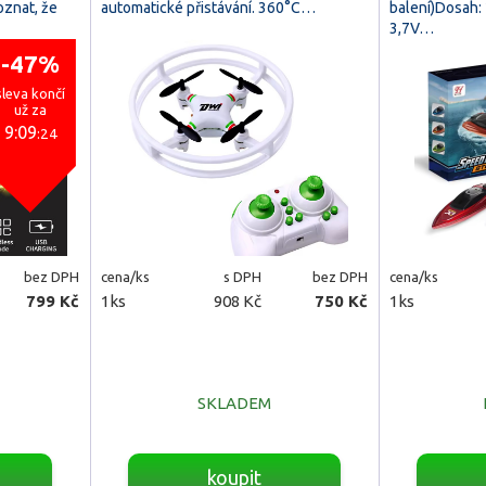
znat, že
automatické přistávání. 360°C…
balení)Dosah:
3,7V…
-47%
sleva končí
už za
9:09
:23
bez DPH
cena/ks
s DPH
bez DPH
cena/ks
799 Kč
1ks
908 Kč
750 Kč
1ks
SKLADEM
koupit