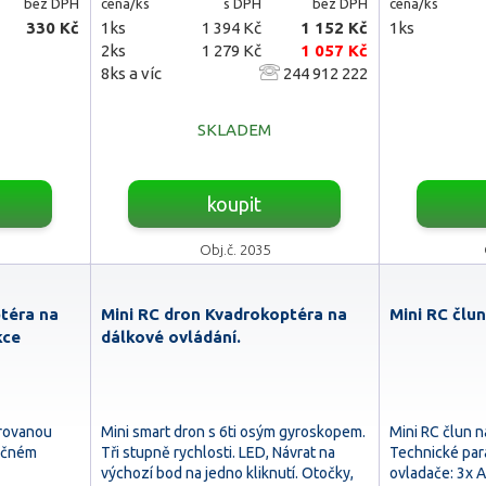
bez DPH
cena/ks
s DPH
bez DPH
cena/ks
330 Kč
1ks
1 394 Kč
1 152 Kč
1ks
2ks
1 279 Kč
1 057 Kč
8ks a víc
244 912 222
SKLADEM
koupit
Obj.č. 2035
téra na
Mini RC dron Kvadrokoptéra na
Mini RC člun
kce
dálkové ovládání.
rovanou
Mini smart dron s 6ti osým gyroskopem.
Mini RC člun n
pačném
Tři stupně rychlosti. LED, Návrat na
Technické par
výchozí bod na jedno kliknutí. Otočky,
ovladače: 3x A