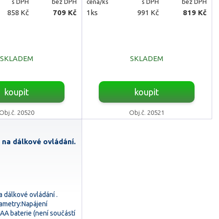
s DPH
bez DPH
cena/ks
s DPH
bez DPH
858 Kč
709 Kč
1ks
991 Kč
819 Kč
SKLADEM
SKLADEM
koupit
koupit
Obj.č. 20520
Obj.č. 20521
 na dálkové ovládání.
a dálkové ovládání .
ametry:Napájení
AA baterie (není součástí