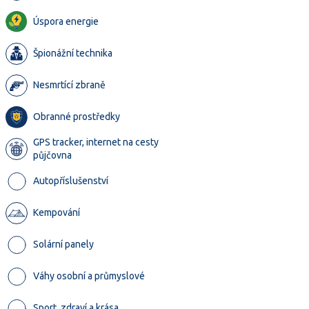
Úspora energie
Špionážní technika
Nesmrtící zbraně
Obranné prostředky
GPS tracker, internet na cesty
půjčovna
Autopříslušenství
Kempování
Solární panely
Váhy osobní a průmyslové
Sport, zdraví a krása