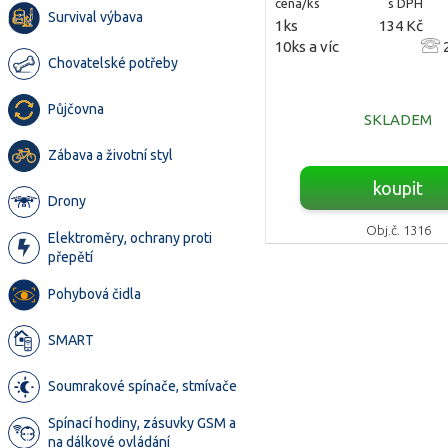
cena/ks
s DPH
Survival výbava
1ks
134 Kč
10ks a víc
2
Chovatelské potřeby
Půjčovna
SKLADEM
Zábava a životní styl
koupit
Drony
Obj.č. 1316
Elektroměry, ochrany proti
přepětí
Pohybová čidla
SMART
Soumrakové spínače, stmívače
Spínací hodiny, zásuvky GSM a
na dálkové ovládání