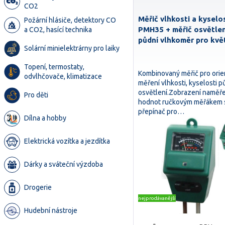
CO2
Měřič vlhkosti a kyselo
Požární hlásiče, detektory CO
PMH35 + měřič osvětlen
a CO2, hasící technika
půdní vlhkoměr pro kvě
Solární minielektrárny pro laiky
Topení, termostaty,
Kombinovaný měřič pro orie
odvlhčovače, klimatizace
měření vlhkosti, kyselosti p
osvětlení.Zobrazení naměř
Pro děti
hodnot ručkovým měřákem s
přepínač pro…
Dílna a hobby
Elektrická vozítka a jezdítka
Dárky a sváteční výzdoba
Drogerie
nejprodávanější
Hudební nástroje