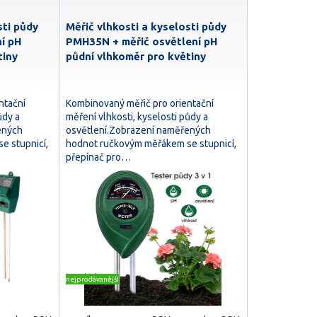
sti půdy
Měřič vlhkosti a kyselosti půdy
í pH
PMH35N + měřič osvětlení pH
tiny
půdní vlhkoměr pro květiny
ntační
Kombinovaný měřič pro orientační
ůdy a
měření vlhkosti, kyselosti půdy a
ených
osvětlení.Zobrazení naměřených
e stupnicí,
hodnot ručkovým měřákem se stupnicí,
přepínač pro…
nejprodávanější