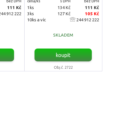
bez DPH
cena/ks
s DPH
bez DPH
111 Kč
1ks
134 Kč
111 Kč
44 912 222
3ks
127 Kč
105 Kč
10ks a víc
244 912 222
SKLADEM
koupit
Obj.č. 2722