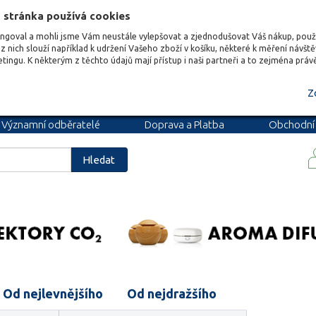
 stránka používá cookies
ungoval a mohli jsme Vám neustále vylepšovat a zjednodušovat Váš nákup, pou
z nich slouží například k udržení Vašeho zboží v košíku, některé k měření návšt
etingu. K některým z těchto údajů mají přístup i naši partneři a to zejména prá
Z
Významní odběratelé
Doprava a Platba
Obchodní
podmínky
Blog
Kariéra
Hledat
Od nejlevnějšího
Od nejdražšího