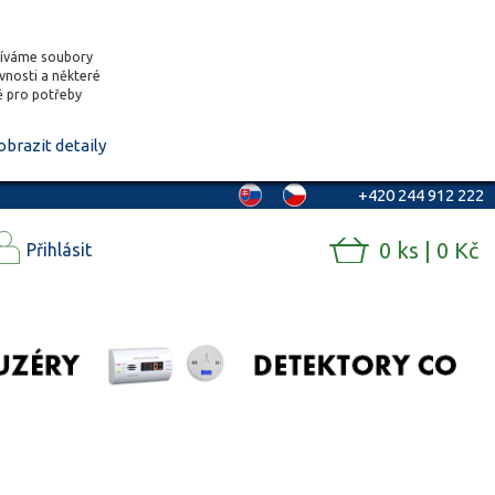
žíváme soubory
ěvnosti a některé
vě pro potřeby
obrazit detaily
+420 244 912 222
0 ks | 0 Kč
Přihlásit