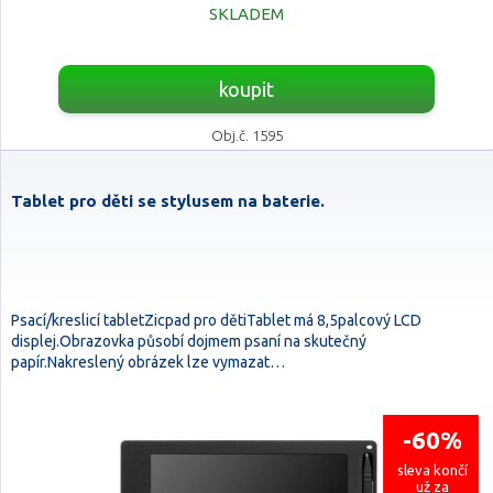
SKLADEM
koupit
Obj.č. 1595
Tablet pro děti se stylusem na baterie.
Psací/kreslicí tabletZicpad pro dětiTablet má 8,5palcový LCD
displej.Obrazovka působí dojmem psaní na skutečný
papír.Nakreslený obrázek lze vymazat…
-60%
sleva končí
už za