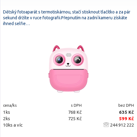
Dětský fotoaparát s termotiskárnou, stačí stisknout tlačítko a za pár
sekund držíte v ruce fotografii.Přepnutím na zadní kameru získáte
ihned selfie…
cena/ks
s DPH
bez DPH
1ks
768 Kč
635 Kč
2ks
725 Kč
599 Kč
10ks a víc
244 912 222