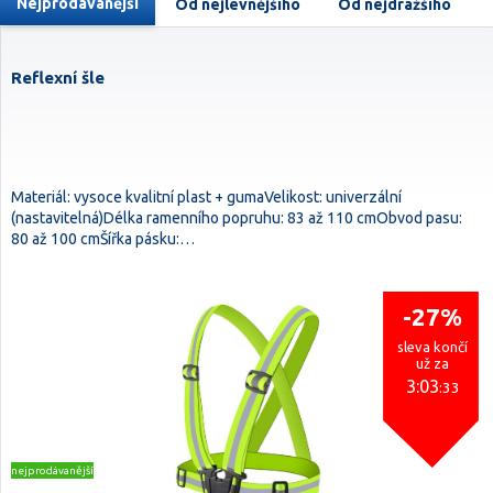
Nejprodávanější
Od nejlevnějšího
Od nejdražšího
Reflexní šle
Materiál: vysoce kvalitní plast + gumaVelikost: univerzální
(nastavitelná)Délka ramenního popruhu: 83 až 110 cmObvod pasu:
80 až 100 cmŠířka pásku:…
-27%
sleva končí
už za
3:03
:32
nejprodávanější