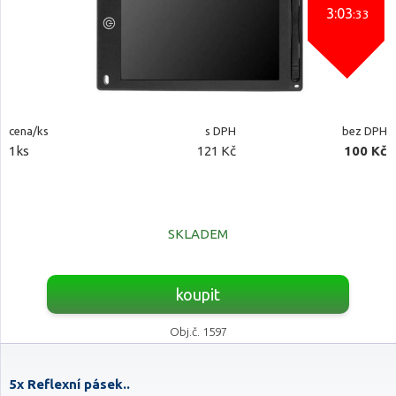
3:03
:32
cena/ks
s DPH
bez DPH
1ks
121 Kč
100 Kč
SKLADEM
koupit
Obj.č. 1597
5x Reflexní pásek..