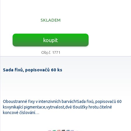
SKLADEM
koupit
Obj.č. 1771
Sada fixů, popisovačů 60 ks
Oboustranné fixy v intenzivních barvách!Sada fixů, popisovačů 60
ksvynikající pigmentace,vytrvalost,dvě tloušťky hrotu.čitelné
koncové číslování…