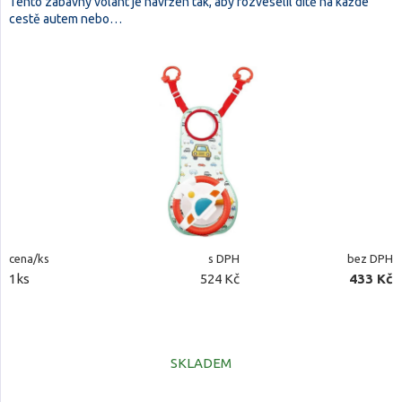
Tento zábavný volant je navržen tak, aby rozveselil dítě na každé
cestě autem nebo…
cena/ks
s DPH
bez DPH
1ks
524 Kč
433 Kč
SKLADEM