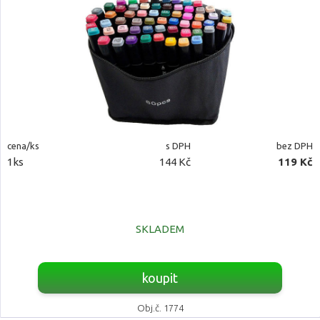
cena/ks
s DPH
bez DPH
1ks
144 Kč
119 Kč
SKLADEM
koupit
Obj.č. 1774