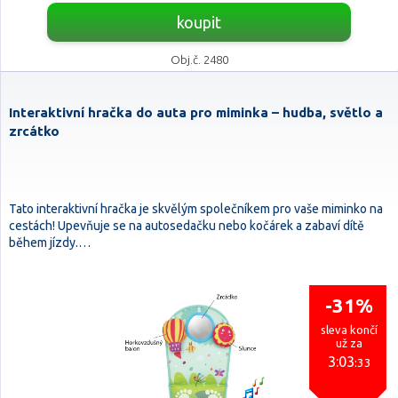
koupit
Obj.č. 2480
Interaktivní hračka do auta pro miminka – hudba, světlo a
zrcátko
Tato interaktivní hračka je skvělým společníkem pro vaše miminko na
cestách! Upevňuje se na autosedačku nebo kočárek a zabaví dítě
během jízdy.…
-31%
sleva končí
už za
3:03
:32