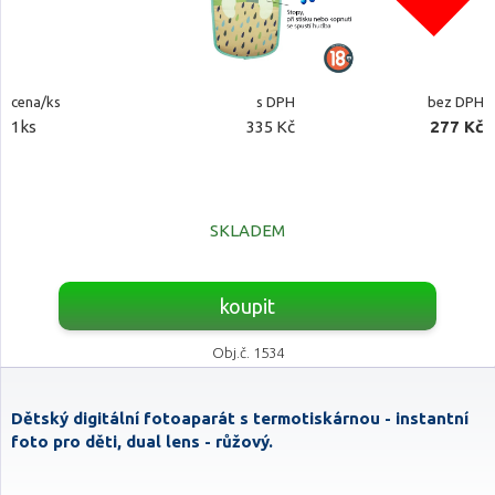
cena/ks
s DPH
bez DPH
1ks
335 Kč
277 Kč
SKLADEM
koupit
Obj.č. 1534
Dětský digitální fotoaparát s termotiskárnou - instantní
foto pro děti, dual lens - růžový.