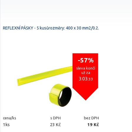
REFLEXNÍ PÁSKY - 5 kusůrozměry: 400 x 30 mm2/0.2.
-57%
sleva končí
už za
3:03
:32
cena/ks
s DPH
bez DPH
1ks
23 Kč
19 Kč