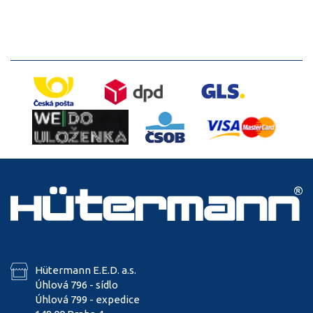
Hütermann E.E.D. a.s.
Úhlová 796 - sídlo
Úhlová 799 - expedice