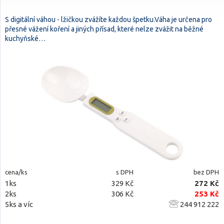
S digitální váhou - lžičkou zvážíte každou špetku.Váha je určena pro
přesné vážení koření a jiných přísad, které nelze zvážit na běžné
kuchyňské…
cena/ks
s DPH
bez DPH
1ks
329 Kč
272 Kč
2ks
306 Kč
253 Kč
5ks a víc
244 912 222