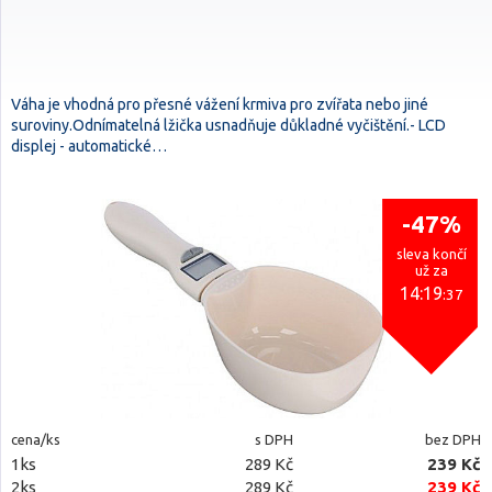
Váha je vhodná pro přesné vážení krmiva pro zvířata nebo jiné
suroviny.Odnímatelná lžička usnadňuje důkladné vyčištění.- LCD
displej - automatické…
-47%
sleva končí
už za
14:19
:36
cena/ks
s DPH
bez DPH
1ks
289 Kč
239 Kč
2ks
289 Kč
239 Kč