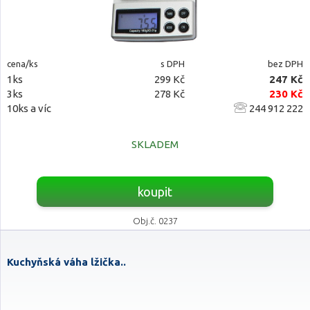
cena/ks
s DPH
bez DPH
1ks
299 Kč
247 Kč
3ks
278 Kč
230 Kč
10ks a víc
244 912 222
SKLADEM
koupit
Obj.č. 0237
Kuchyňská váha lžička..