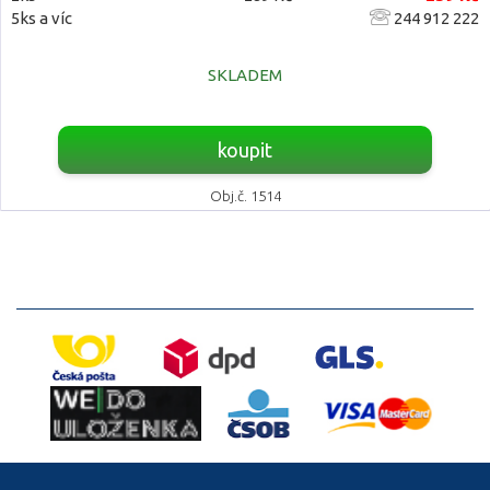
5ks a víc
244 912 222
SKLADEM
koupit
Obj.č. 1514