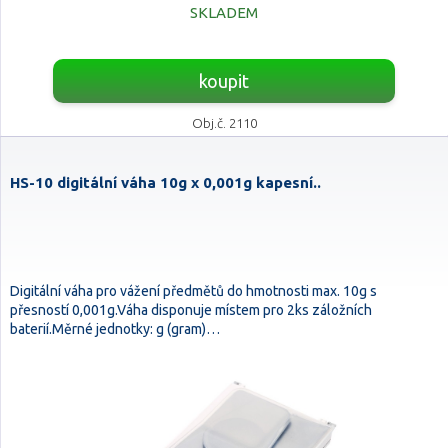
SKLADEM
koupit
Obj.č. 2110
HS-10 digitální váha 10g x 0,001g kapesní..
Digitální váha pro vážení předmětů do hmotnosti max. 10g s
přesností 0,001g.Váha disponuje místem pro 2ks záložních
baterií.Měrné jednotky: g (gram)…