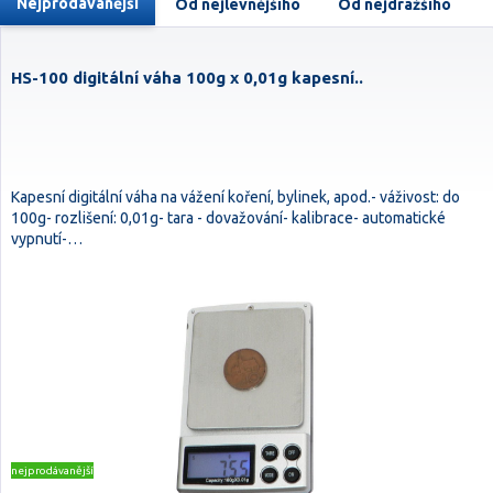
Nejprodávanější
Od nejlevnějšího
Od nejdražšího
HS-100 digitální váha 100g x 0,01g kapesní..
Kapesní digitální váha na vážení koření, bylinek, apod.- váživost: do
100g- rozlišení: 0,01g- tara - dovažování- kalibrace- automatické
vypnutí-…
nejprodávanější