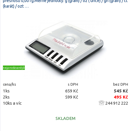
přesností 0,001g.Měrné jednotky: g (gram) / oz ( unce) / gn (grain) / ct
(karát) / ozt …
nejprodávanější
cena/ks
s DPH
bez DPH
1ks
659 Kč
545 Kč
2ks
599 Kč
495 Kč
10ks a víc
244 912 222
SKLADEM