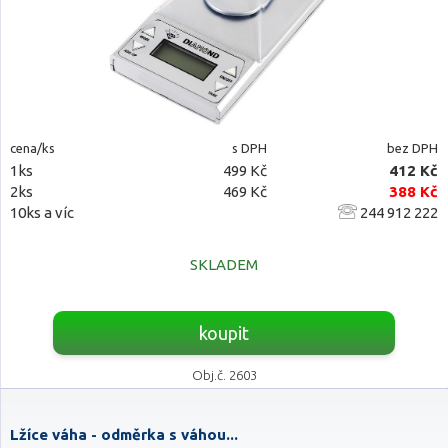
cena/ks
s DPH
bez DPH
1ks
499 Kč
412 Kč
2ks
469 Kč
388 Kč
10ks a víc
244 912 222
SKLADEM
koupit
Obj.č. 2603
Lžíce váha - odměrka s váhou...