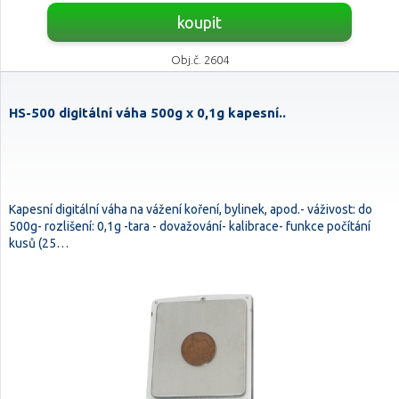
koupit
Obj.č. 2604
HS-500 digitální váha 500g x 0,1g kapesní..
Kapesní digitální váha na vážení koření, bylinek, apod.- váživost: do
500g- rozlišení: 0,1g -tara - dovažování- kalibrace- funkce počítání
kusů (25…