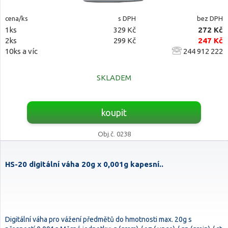
cena/ks
s DPH
bez DPH
1ks
329 Kč
272 Kč
2ks
299 Kč
247 Kč
10ks a víc
244 912 222
SKLADEM
koupit
Obj.č. 0238
HS-20 digitální váha 20g x 0,001g kapesní..
Digitální váha pro vážení předmětů do hmotnosti max. 20g s