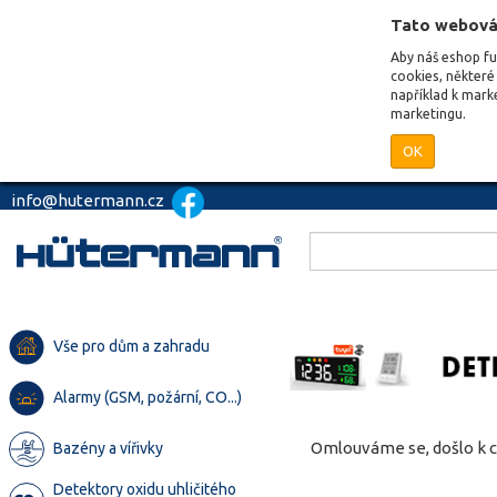
Tato webová
Aby náš eshop f
cookies, některé 
například k mark
marketingu.
OK
info@hutermann.cz
Vše pro dům a zahradu
Alarmy (GSM, požární, CO...)
Omlouváme se, došlo k c
Bazény a vířivky
Detektory oxidu uhličitého