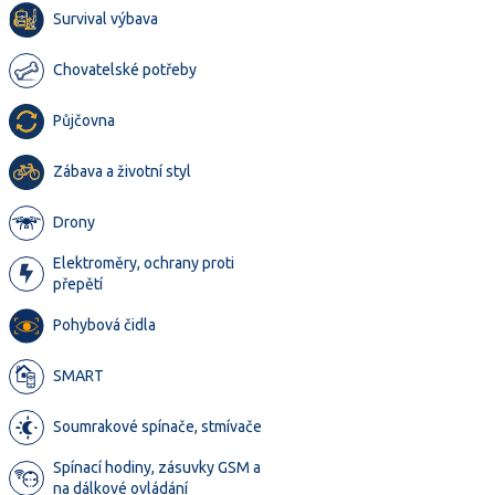
Survival výbava
Chovatelské potřeby
Půjčovna
Zábava a životní styl
Drony
Elektroměry, ochrany proti
přepětí
Pohybová čidla
SMART
Soumrakové spínače, stmívače
Spínací hodiny, zásuvky GSM a
na dálkové ovládání