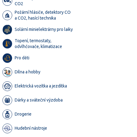
CO2
Požární hlásiče, detektory CO
a CO2, hasící technika
Solární minielektrárny pro laiky
Topení, termostaty,
odvlhčovače, klimatizace
Pro děti
Dílna a hobby
Elektrická vozítka a jezdítka
Dárky a sváteční výzdoba
Drogerie
Hudební nástroje