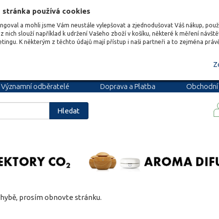
 stránka používá cookies
ungoval a mohli jsme Vám neustále vylepšovat a zjednodušovat Váš nákup, pou
z nich slouží například k udržení Vašeho zboží v košíku, některé k měření návšt
etingu. K některým z těchto údajů mají přístup i naši partneři a to zejména prá
Z
Významní odběratelé
Doprava a Platba
Obchodní
podmínky
Blog
Kariéra
Hledat
hybě, prosím obnovte stránku.