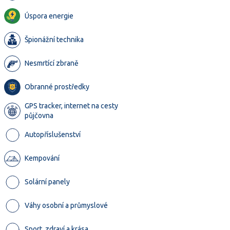
Úspora energie
Špionážní technika
Nesmrtící zbraně
Obranné prostředky
GPS tracker, internet na cesty
půjčovna
Autopříslušenství
Kempování
Solární panely
Váhy osobní a průmyslové
Sport, zdraví a krása