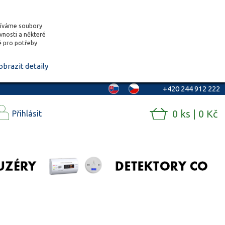
žíváme soubory
ěvnosti a některé
vě pro potřeby
obrazit detaily
+420 244 912 222
0 ks | 0 Kč
Přihlásit