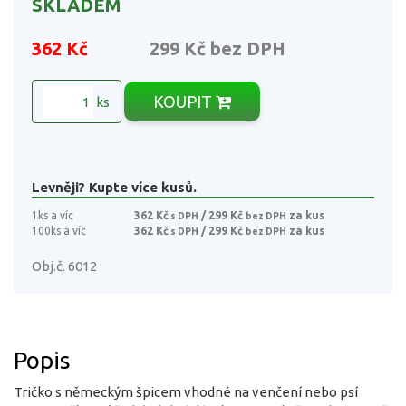
SKLADEM
362 Kč
299 Kč
bez DPH
KOUPIT
ks
Levněji? Kupte více kusů.
1ks a víc
362 Kč
/ 299 Kč
za kus
s DPH
bez DPH
100ks a víc
362 Kč
/ 299 Kč
za kus
s DPH
bez DPH
Obj.č. 6012
Popis
Tričko s německým špicem vhodné na venčení nebo psí