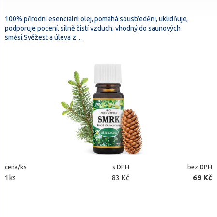
100% přírodní esenciální olej, pomáhá soustředění, uklidňuje,
podporuje pocení, silně čistí vzduch, vhodný do saunových
směsí.Svěžest a úleva z…
cena/ks
s DPH
bez DPH
1ks
83 Kč
69 Kč