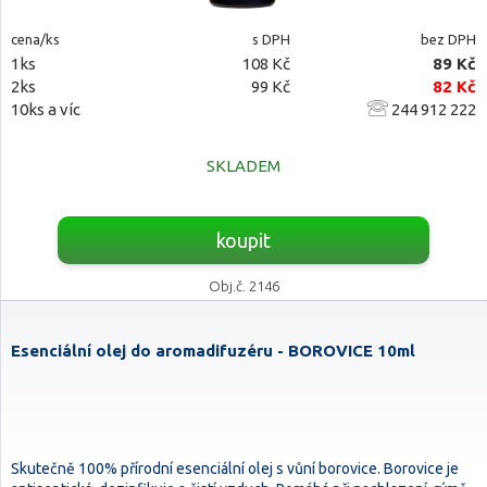
cena/ks
s DPH
bez DPH
1ks
108 Kč
89 Kč
2ks
99 Kč
82 Kč
10ks a víc
244 912 222
SKLADEM
koupit
Obj.č. 2146
Esenciální olej do aromadifuzéru - BOROVICE 10ml
Skutečně 100% přírodní esenciální olej s vůní borovice. Borovice je