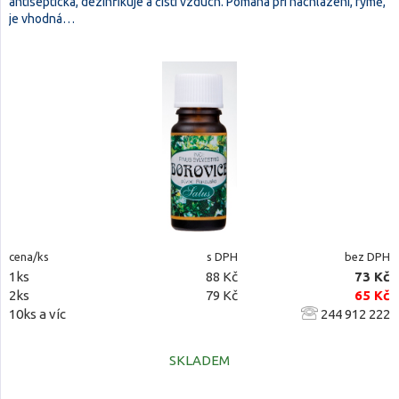
antiseptická, dezinfikuje a čistí vzduch. Pomáhá při nachlazení, rýmě,
je vhodná…
cena/ks
s DPH
bez DPH
1ks
88 Kč
73 Kč
2ks
79 Kč
65 Kč
10ks a víc
244 912 222
SKLADEM