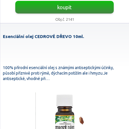
koupit
Obj.č. 2141
Esenciální olej CEDROVÉ DŘEVO 10ml.
100% přírodní esenciální olej s známými antiseptickými účinky,
působí příznivě proti rýmě, dýchacím potížím ale i hmyzu.Je
antiseptické, vhodné při…