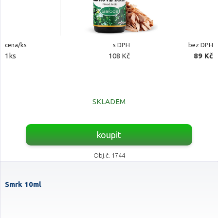
cena/ks
s DPH
bez DPH
1ks
108 Kč
89 Kč
SKLADEM
koupit
Obj.č. 1744
Smrk 10ml