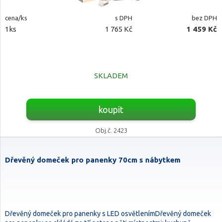
cena/ks
s DPH
bez DPH
1ks
1 765 Kč
1 459 Kč
SKLADEM
koupit
Obj.č. 2423
Dřevěný domeček pro panenky 70cm s nábytkem
Dřevěný domeček pro panenky s LED osvětlenímDřevěný domeček