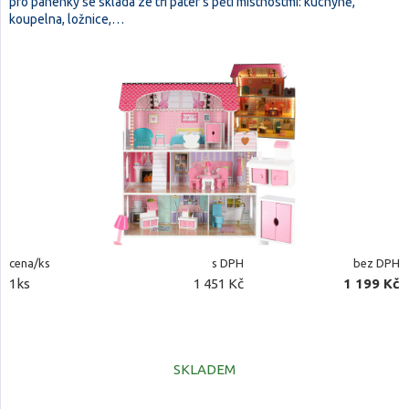
pro panenky se skládá ze tří pater s pěti místnostmi: kuchyně,
koupelna, ložnice,…
cena/ks
s DPH
bez DPH
1ks
1 451 Kč
1 199 Kč
SKLADEM