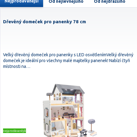
Nejprodávanější
Od nejlevnějšího
Od nejdražšího
Dřevěný domeček pro panenky 78 cm
Velký dřevěný domeček pro panenky s LED osvětlenímVelký dřevěný
domeček je ideální pro všechny malé majitelky panenek! Nabízí čtyři
místnosti na…
nejprodávanější