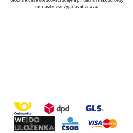
Uložíme Vaše doručovací údaje a při dalším nákupu, tedy
nemusíte vše vyplňovat znovu.