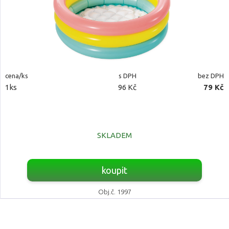
cena/ks
s DPH
bez DPH
1ks
96 Kč
79 Kč
SKLADEM
koupit
Obj.č. 1997