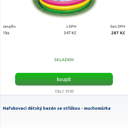
cena/ks
s DPH
bez DPH
1ks
347 Kč
287 Kč
SKLADEM
koupit
Obj.č. 9150
Nafukovací dětský bazén se stříškou - muchomůrka