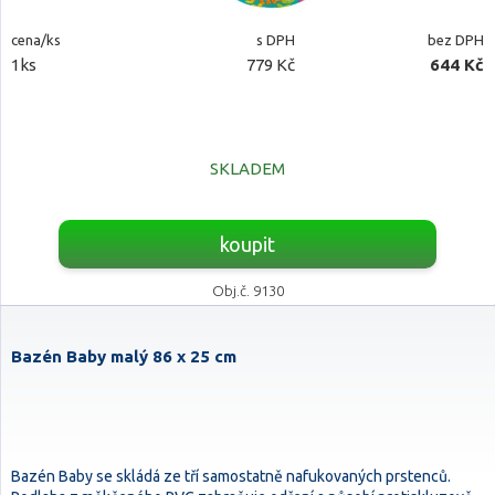
cena/ks
s DPH
bez DPH
1ks
779 Kč
644 Kč
SKLADEM
koupit
Obj.č. 9130
Bazén Baby malý 86 x 25 cm
Bazén Baby se skládá ze tří samostatně nafukovaných prstenců.