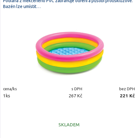
Podlaha z měkčeného PVC zabraňuje odření a působí protiskluzově.
Bazén lze umístit…
cena/ks
s DPH
bez DPH
1ks
267 Kč
221 Kč
SKLADEM