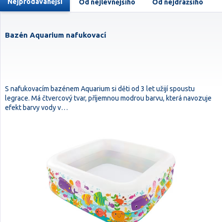
Nejprodávanější
Od nejlevnějšího
Od nejdražšího
Bazén Aquarium nafukovací
S nafukovacím bazénem Aquarium si děti od 3 let užijí spoustu
legrace. Má čtvercový tvar, příjemnou modrou barvu, která navozuje
efekt barvy vody v…