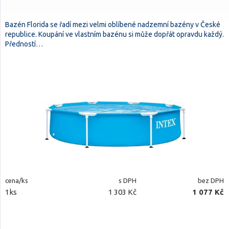
Bazén Florida se řadí mezi velmi oblíbené nadzemní bazény v České
republice. Koupání ve vlastním bazénu si může dopřát opravdu každý.
Předností…
cena/ks
s DPH
bez DPH
1ks
1 303 Kč
1 077 Kč