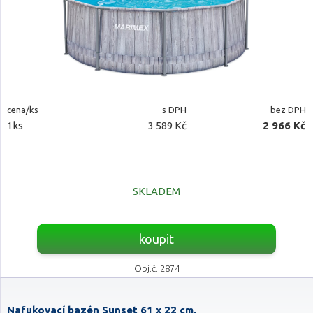
cena/ks
s DPH
bez DPH
1ks
3 589 Kč
2 966 Kč
SKLADEM
koupit
Obj.č. 2874
Nafukovací bazén Sunset 61 x 22 cm.