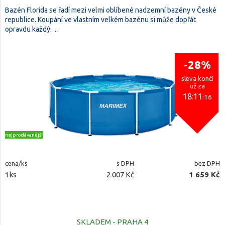
Bazén Florida se řadí mezi velmi oblíbené nadzemní bazény v České
republice. Koupání ve vlastním velkém bazénu si může dopřát
opravdu každý.…
-28%
sleva končí
už za
18:11
:15
nejprodávanější
cena/ks
s DPH
bez DPH
1ks
2 007 Kč
1 659 Kč
SKLADEM - PRAHA 4