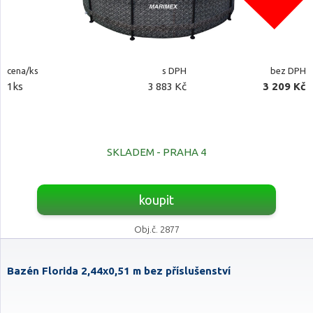
cena/ks
s DPH
bez DPH
1ks
3 883 Kč
3 209 Kč
SKLADEM - PRAHA 4
koupit
Obj.č. 2877
Bazén Florida 2,44x0,51 m bez příslušenství