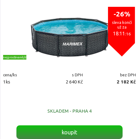
-26%
sleva končí
už za
18:11
:15
nejprodávanější
cena/ks
s DPH
bez DPH
1ks
2 640 Kč
2 182 Kč
SKLADEM - PRAHA 4
koupit