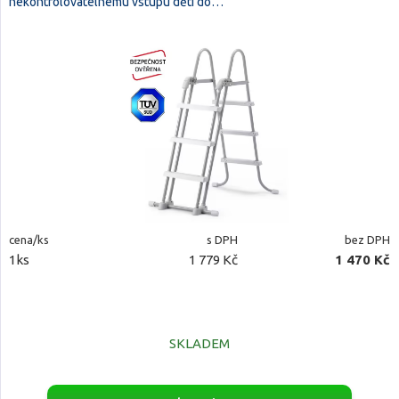
nekontrolovatelnému vstupu dětí do…
cena/ks
s DPH
bez DPH
1ks
1 779 Kč
1 470 Kč
SKLADEM