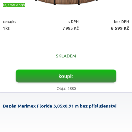
nejprodávanější
cena/ks
s DPH
bez DPH
1ks
7 985 Kč
6 599 Kč
SKLADEM
koupit
Obj.č. 2880
Bazén Marimex Florida 3,05x0,91 m bez příslušenství