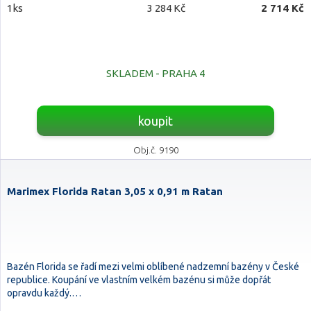
1ks
3 284 Kč
2 714 Kč
SKLADEM - PRAHA 4
koupit
Obj.č. 9190
Marimex Florida Ratan 3,05 x 0,91 m Ratan
Bazén Florida se řadí mezi velmi oblíbené nadzemní bazény v České
republice. Koupání ve vlastním velkém bazénu si může dopřát
opravdu každý.…