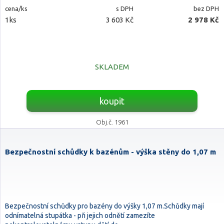
cena/ks
s DPH
bez DPH
1ks
3 603 Kč
2 978 Kč
SKLADEM
koupit
Obj.č. 1961
Bezpečnostní schůdky k bazénům - výška stěny do 1,07 m
Bezpečnostní schůdky pro bazény do výšky 1,07 m.Schůdky mají
odnímatelná stupátka - při jejich odnětí zamezíte