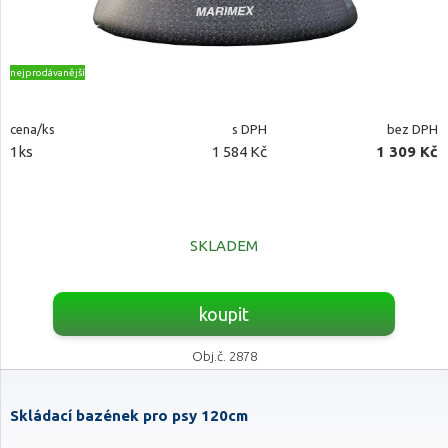
nejprodávanější
cena/ks
s DPH
bez DPH
1ks
1 584 Kč
1 309 Kč
SKLADEM
koupit
Obj.č. 2878
Skládací bazének pro psy 120cm