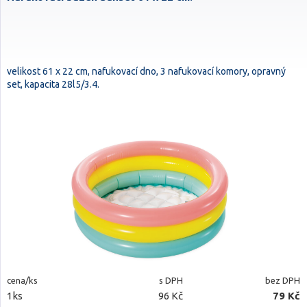
velikost 61 x 22 cm, nafukovací dno, 3 nafukovací komory, opravný
set, kapacita 28l5/3.4.
cena/ks
s DPH
bez DPH
1ks
96 Kč
79 Kč