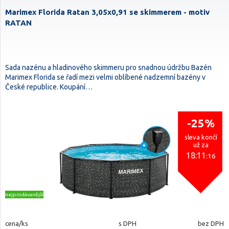
Marimex Florida Ratan 3,05x0,91 se skimmerem - motiv
RATAN
Sada nazénu a hladinového skimmeru pro snadnou údržbu Bazén
Marimex Florida se řadí mezi velmi oblíbené nadzemní bazény v
České republice. Koupání…
-25%
sleva končí
už za
18:11
:15
nejprodávanější
cena/ks
s DPH
bez DPH