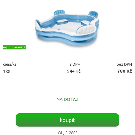
nejprodávanější
cena/ks
s DPH
bez DPH
1ks
944 Kč
780 Kč
NA DOTAZ
koupit
Obj.č. 2882