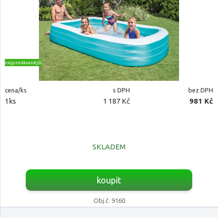
nejprodávanější
cena/ks
s DPH
bez DPH
1ks
1 187 Kč
981 Kč
SKLADEM
koupit
Obj.č. 9160