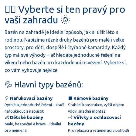
🏊‍♂️ Vyberte si ten pravý pro
vaši zahradu 🌞
Bazén na zahradě je ideální způsob, jak si užít léto s
rodinou. Nabízíme různé druhy bazénů pro malé i velké
prostory, pro děti, dospělé i čtyřnohé kamarády. Každý
typ má své výhody – ať hledáte jednoduché řešení na
víkend nebo bazén pro každodenní osvěžení. Vyberte si,
co vám vyhovuje nejvíce:
💦 Hlavní typy bazénů:
🎈
Nafukovací bazény
🔲
Rámové bazény
Rychlé a jednoduché řešení – stačí
Stabilní konstrukce, vyšší objem
nafouknout a napustit
vody, snadná montáž
👶
Dětské bazény
🛁
Vířivky a ochlazovací
bazény
Malé, bezpečné a hravé – ideální
pro nejmenší
Pro relaxaci a regeneraci v pohodlí