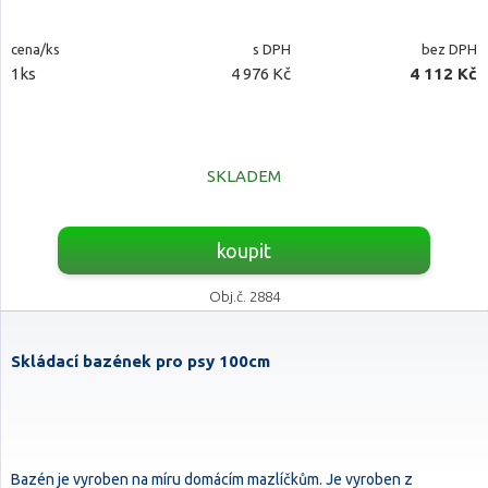
cena/ks
s DPH
bez DPH
1ks
4 976 Kč
4 112 Kč
SKLADEM
koupit
Obj.č. 2884
Skládací bazének pro psy 100cm
Bazén je vyroben na míru domácím mazlíčkům. Je vyroben z