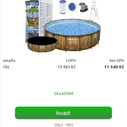
cena/ks
s DPH
bez DPH
1ks
13 963 Kč
11 540 Kč
SKLADEM
koupit
Obj.č. 1963