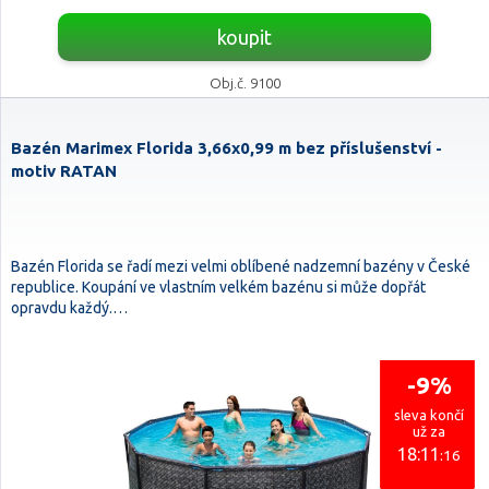
koupit
Obj.č. 9100
Bazén Marimex Florida 3,66x0,99 m bez příslušenství -
motiv RATAN
Bazén Florida se řadí mezi velmi oblíbené nadzemní bazény v České
republice. Koupání ve vlastním velkém bazénu si může dopřát
opravdu každý.…
-9%
sleva končí
už za
18:11
:15