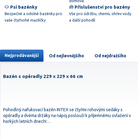
domova
🐶
Psí bazénky
🧰
Příslušenství pro bazény
Bezpečné a odolné bazénky pro
Vše pro údržbu, chemii, ohřev vody
vaše čtyřnohé mazlíčky
a další pohodlí
Nejprodávanější
Od nejlevnějšího
Od nejdražšího
Bazén s opěradly 229 x 229 x 66 cm
Pohodlný nafukovací bazén INTEX se čtyřmi rohovými sedáky s
opěradly a dvěma držáky na nápoj poslouží k příjemnému ovlažení v
horkých letních dnech!…