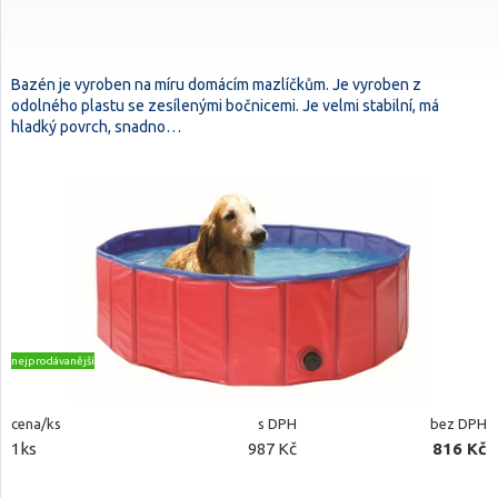
Bazén je vyroben na míru domácím mazlíčkům. Je vyroben z
odolného plastu se zesílenými bočnicemi. Je velmi stabilní, má
hladký povrch, snadno…
nejprodávanější
cena/ks
s DPH
bez DPH
1ks
987 Kč
816 Kč