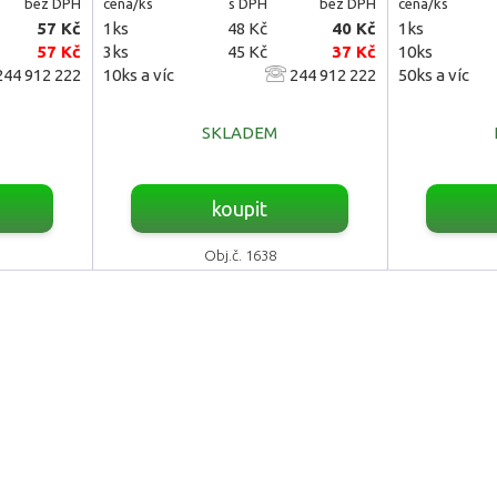
bez DPH
cena/ks
s DPH
bez DPH
cena/ks
57 Kč
1ks
48 Kč
40 Kč
1ks
57 Kč
3ks
45 Kč
37 Kč
10ks
44 912 222
10ks a víc
244 912 222
50ks a víc
SKLADEM
koupit
Obj.č. 1638