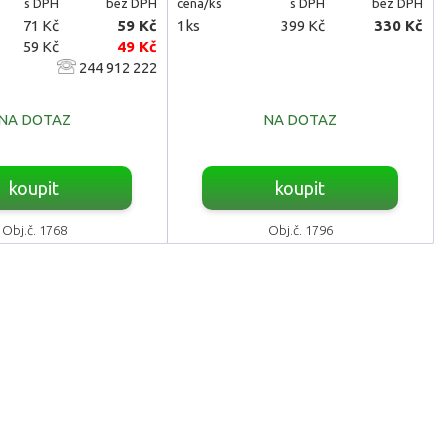
s DPH
bez DPH
cena/ks
s DPH
bez DPH
71 Kč
59 Kč
1ks
399 Kč
330 Kč
59 Kč
49 Kč
244 912 222
NA DOTAZ
NA DOTAZ
koupit
koupit
Obj.č. 1768
Obj.č. 1796