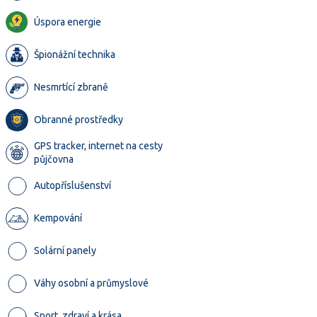
Úspora energie
Špionážní technika
Nesmrtící zbraně
Obranné prostředky
GPS tracker, internet na cesty
půjčovna
Autopříslušenství
Kempování
Solární panely
Váhy osobní a průmyslové
Sport, zdraví a krása