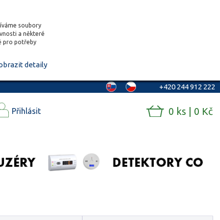
žíváme soubory
ěvnosti a některé
vě pro potřeby
obrazit detaily
+420 244 912 222
0 ks | 0 Kč
Přihlásit