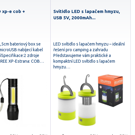
 xp-e cob +
Svítidlo LED s lapačem hmyzu,
USB 5V, 2000mAh...
,5cm bateriový box se
LED svítidlo s lapačem hmyzu – ideální
croUSB nabíjecí kabel
řešení pro camping a zahradu
íSpecifikace:2 zdroje
Představujeme vám praktické a
:CREE XP-Estrana: COB…
kompaktní LED svítidlo s lapačem
hmyzu…