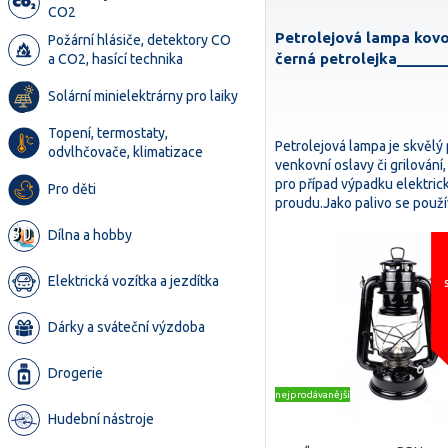
CO2
Petrolejová lampa kov
Požární hlásiče, detektory CO
černá petrolejka______
a CO2, hasící technika
Solární minielektrárny pro laiky
Topení, termostaty,
Petrolejová lampa je skvělý
odvlhčovače, klimatizace
venkovní oslavy či grilování,
pro případ výpadku elektri
Pro děti
proudu.Jako palivo se pou
Dílna a hobby
Elektrická vozítka a jezdítka
Dárky a sváteční výzdoba
Drogerie
nejprodávanější
Hudební nástroje