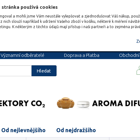
 stránka používá cookies
ungoval a mohli jsme Vám neustále vylepšovat a zjednodušovat Váš nákup, pou
z nich slouží například k udržení Vašeho zboží v košíku, některé k měření návšt
etingu. K některým z těchto údajů mají přístup i naši partneři a to zejména prá
Z
Významní odběratelé
Doprava a Platba
Obchodní
podmínky
Blog
Kariéra
Hledat
Od nejlevnějšího
Od nejdražšího