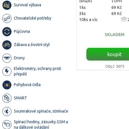
cena/ks
s DPH
Survival výbava
1ks
69 Kč
3ks
69 Kč
Chovatelské potřeby
10ks a víc
2
Půjčovna
SKLADEM
Zábava a životní styl
koupit
Drony
Obj.č. 5075
Elektroměry, ochrany proti
přepětí
Pohybová čidla
SMART
Soumrakové spínače, stmívače
Spínací hodiny, zásuvky GSM a
na dálkové ovládání