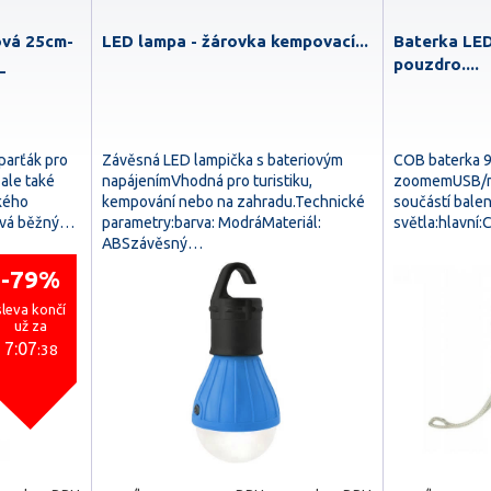
ová 25cm-
LED lampa - žárovka kempovací...
Baterka LED
_
pouzdro....
 parťák pro
Závěsná LED lampička s bateriovým
COB baterka 9
 ale také
napájenímVhodná pro turistiku,
zoomemUSB/mi
ckého
kempování nebo na zahradu.Technické
součástí balen
žívá běžný…
parametry:barva: ModráMateriál:
světla:hlavní
ABSzávěsný…
-79%
sleva končí
už za
7:07
:38