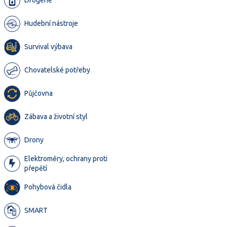
Drogerie
Hudební nástroje
Survival výbava
Chovatelské potřeby
Půjčovna
Zábava a životní styl
Drony
Elektroměry, ochrany proti
přepětí
Pohybová čidla
SMART