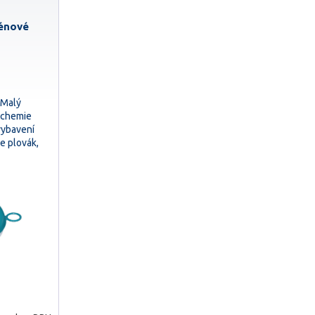
énové
eMalý
 chemie
vybavení
e plovák,