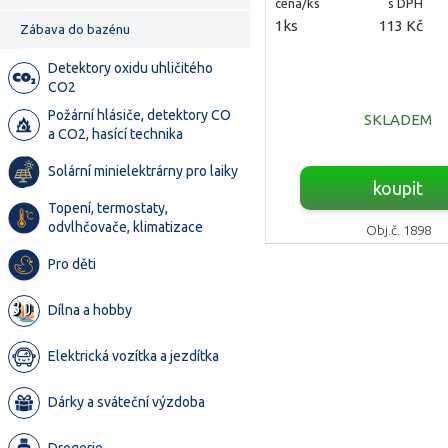
cena/ks
s DPH
1ks
113 Kč
Zábava do bazénu
Detektory oxidu uhličitého
CO2
Požární hlásiče, detektory CO
SKLADEM
a CO2, hasící technika
Solární minielektrárny pro laiky
koupit
Topení, termostaty,
odvlhčovače, klimatizace
Obj.č. 1898
Pro děti
Dílna a hobby
Elektrická vozítka a jezdítka
Dárky a sváteční výzdoba