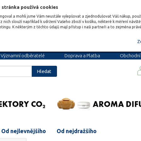
 stránka používá cookies
ungoval a mohli jsme Vám neustále vylepšovat a zjednodušovat Váš nákup, pou
z nich slouží například k udržení Vašeho zboží v košíku, některé k měření návšt
etingu. K některým z těchto údajů mají přístup i naši partneři a to zejména prá
Z
Významní odběratelé
Doprava a Platba
Obchodní
podmínky
Blog
Kariéra
Hledat
Od nejlevnějšího
Od nejdražšího