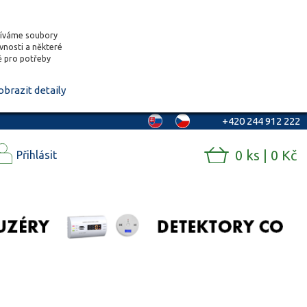
žíváme soubory
ěvnosti a některé
vě pro potřeby
obrazit detaily
+420 244 912 222
0 ks | 0 Kč
Přihlásit