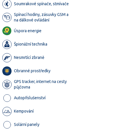
Soumrakové spínače, stmívače
Spínací hodiny, zásuvky GSM a
na dálkové ovládání
Úspora energie
Špionážní technika
Nesmrtící zbraně
Obranné prostředky
GPS tracker, internet na cesty
půjčovna
Autopříslušenství
Kempování
Solární panely