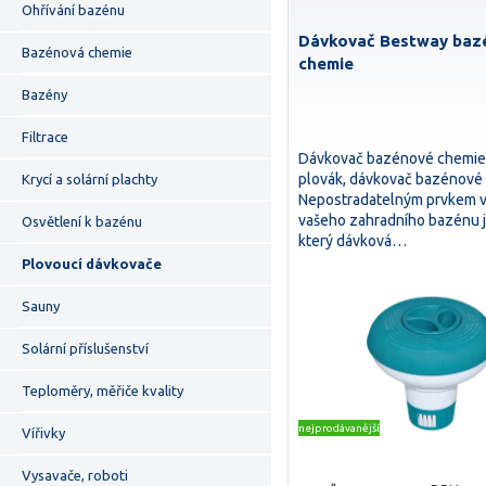
Ohřívání bazénu
Dávkovač Bestway baz
Bazénová chemie
chemie
Bazény
Filtrace
Dávkovač bazénové chemi
plovák, dávkovač bazénové
Krycí a solární plachty
Nepostradatelným prvkem 
vašeho zahradního bazénu j
Osvětlení k bazénu
který dávková…
Plovoucí dávkovače
Sauny
Solární příslušenství
Teploměry, měřiče kvality
nejprodávanější
Vířivky
Vysavače, roboti