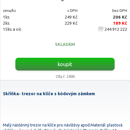
cena/ks
s DPH
bez DPH
1ks
249 Kč
206 Kč
2ks
229 Kč
189 Kč
15ks a víc
244 912 222
SKLADEM
koupit
Obj.č. 2400
Skříňka- trezor na klíče s kódovým zámkem
Malý nástěnný trezor na klíče pro návštěvy apod.Materiál: plastová