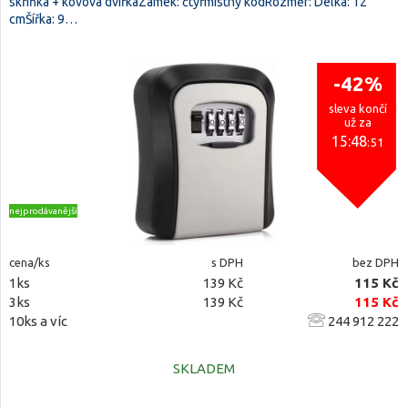
skříňka + kovová dvířkaZámek: čtyřmístný kódRozměr: Délka: 12
cmŠířka: 9…
-42%
sleva končí
už za
15:48
:51
nejprodávanější
cena/ks
s DPH
bez DPH
1ks
139 Kč
115 Kč
3ks
139 Kč
115 Kč
10ks a víc
244 912 222
SKLADEM