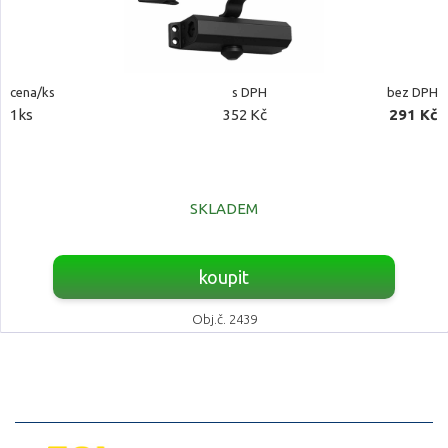
cena/ks
s DPH
bez DPH
1ks
352 Kč
291 Kč
SKLADEM
koupit
Obj.č. 2439