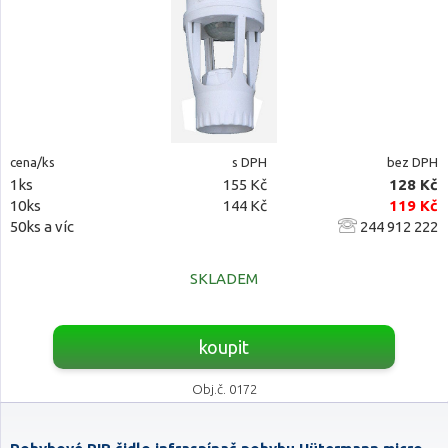
cena/ks
s DPH
bez DPH
1ks
155 Kč
128 Kč
10ks
144 Kč
119 Kč
50ks a víc
244 912 222
SKLADEM
koupit
Obj.č. 0172