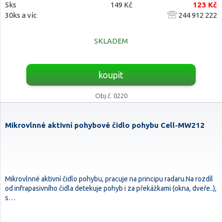
5ks
149 Kč
123 Kč
30ks a víc
244 912 222
SKLADEM
koupit
Obj.č. 0220
Mikrovlnné aktivní pohybové čidlo pohybu Cell-MW212
Mikrovlnné aktivní čidlo pohybu, pracuje na principu radaru.Na rozdíl
od infrapasivního čidla detekuje pohyb i za překážkami (okna, dveře..),
s…