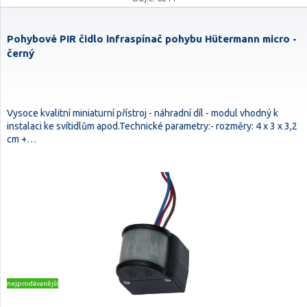
Pohybové PIR čidlo infraspínač pohybu Hütermann micro -
černý
Vysoce kvalitní miniaturní přístroj - náhradní díl - modul vhodný k
instalaci ke svítidlům apod.Technické parametry:- rozměry: 4 x 3 x 3,2
cm +…
nejprodávanější