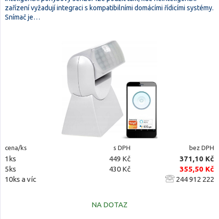
zařízení vyžadují integraci s kompatibilními domácími řídicími systémy.
Snímač je…
cena/ks
s DPH
bez DPH
1ks
449 Kč
371,10 Kč
5ks
430 Kč
355,50 Kč
10ks a víc
244 912 222
NA DOTAZ