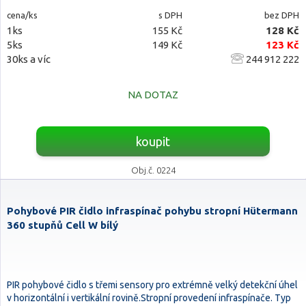
cena/ks
s DPH
bez DPH
1ks
155 Kč
128 Kč
5ks
149 Kč
123 Kč
30ks a víc
244 912 222
NA DOTAZ
koupit
Obj.č. 0224
Pohybové PIR čidlo infraspínač pohybu stropní Hütermann
360 stupňů Cell W bílý
PIR pohybové čidlo s třemi sensory pro extrémně velký detekční úhel
v horizontální i vertikální rovině.Stropní provedení infraspínače. Typ