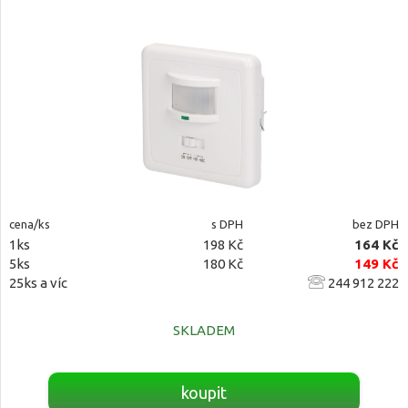
cena/ks
s DPH
bez DPH
1ks
198 Kč
164 Kč
5ks
180 Kč
149 Kč
25ks a víc
244 912 222
SKLADEM
koupit