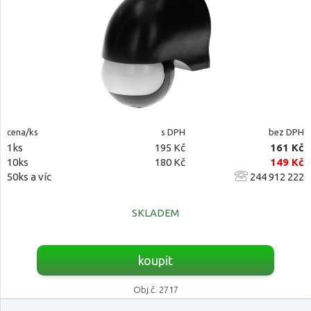
cena/ks
s DPH
bez DPH
1ks
195 Kč
161 Kč
10ks
180 Kč
149 Kč
50ks a víc
244 912 222
SKLADEM
koupit
Obj.č. 2717