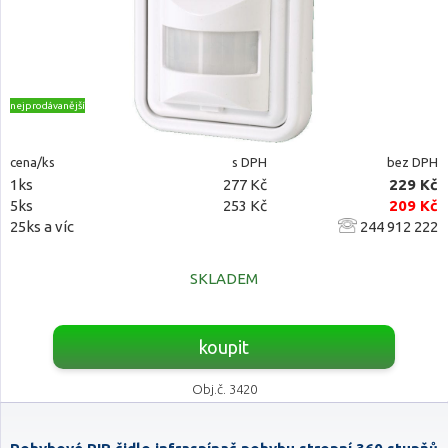
nejprodávanější
cena/ks
s DPH
bez DPH
1ks
277 Kč
229 Kč
5ks
253 Kč
209 Kč
25ks a víc
244 912 222
SKLADEM
koupit
Obj.č. 3420