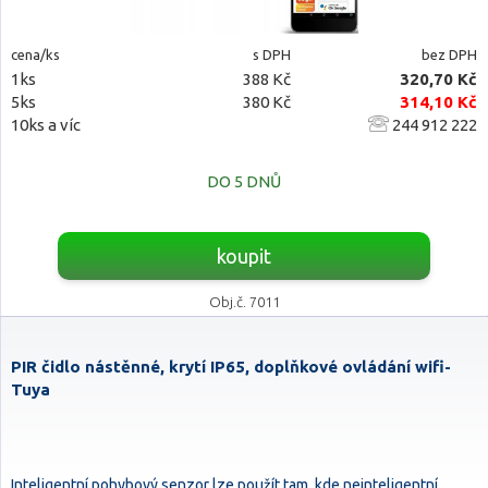
cena/ks
s DPH
bez DPH
1ks
388 Kč
320,70 Kč
5ks
380 Kč
314,10 Kč
10ks a víc
244 912 222
DO 5 DNŮ
koupit
Obj.č. 7011
PIR čidlo nástěnné, krytí IP65, doplňkové ovládání wifi-
Tuya
Inteligentní pohybový senzor lze použít tam, kde neinteligentní