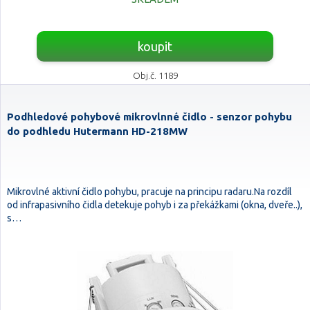
koupit
Obj.č. 1189
Podhledové pohybové mikrovlnné čidlo - senzor pohybu
do podhledu Hutermann HD-218MW
Mikrovlné aktivní čidlo pohybu, pracuje na principu radaru.Na rozdíl
od infrapasivního čidla detekuje pohyb i za překážkami (okna, dveře..),
s…