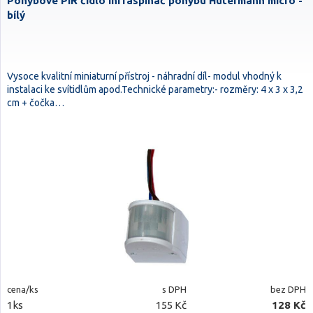
Pohybové PIR čidlo infraspínač pohybu Hütermann micro -
bílý
Vysoce kvalitní miniaturní přístroj - náhradní díl- modul vhodný k
instalaci ke svítidlům apod.Technické parametry:- rozměry: 4 x 3 x 3,2
cm + čočka…
cena/ks
s DPH
bez DPH
1ks
155 Kč
128 Kč