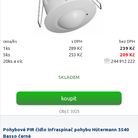
cena/ks
s DPH
bez DPH
1ks
289 Kč
239 Kč
5ks
253 Kč
209 Kč
20ks a víc
244 912 222
SKLADEM
koupit
Obj.č. 3325
Pohybové PIR čidlo infraspínač pohybu Hütermann 3540
Basso černé