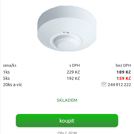
cena/ks
s DPH
bez DPH
1ks
229 Kč
189 Kč
5ks
192 Kč
159 Kč
20ks a víc
244 912 222
SKLADEM
koupit
Obj.č. 0236