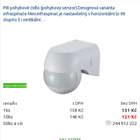
PIR pohybové čidlo (pohybový senzor).Designová varianta
infraspínače Mini.Infraspínač je nastavitelný v horizontální (o 90
stupňů !) i vertikální…
nejprodávanější
cena/ks
s DPH
bez DPH
1ks
159 Kč
131 Kč
10ks
146 Kč
121 Kč
50ks a víc
244 912 222
SKLADEM