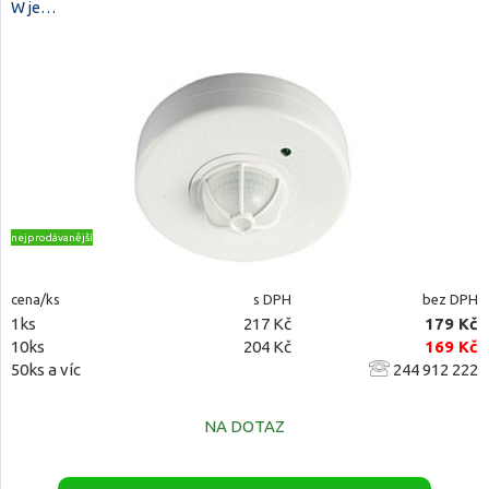
W je…
nejprodávanější
cena/ks
s DPH
bez DPH
1ks
217 Kč
179 Kč
10ks
204 Kč
169 Kč
50ks a víc
244 912 222
NA DOTAZ