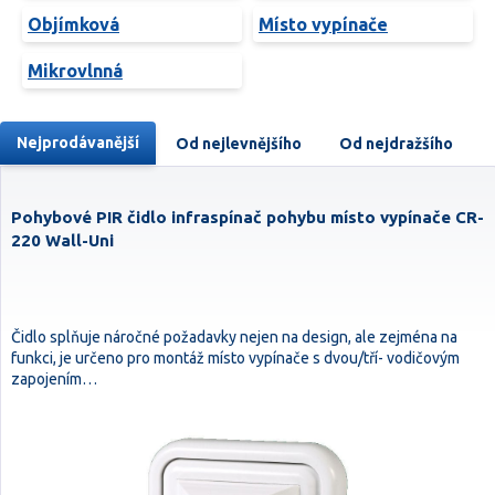
Objímková
Místo vypínače
Mikrovlnná
Nejprodávanější
Od nejlevnějšího
Od nejdražšího
Pohybové PIR čidlo infraspínač pohybu místo vypínače CR-
220 Wall-Uni
Čidlo splňuje náročné požadavky nejen na design, ale zejména na
funkci, je určeno pro montáž místo vypínače s dvou/tří- vodičovým
zapojením…