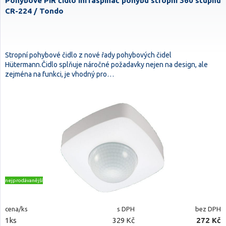
Pohybové PIR čidlo infraspínač pohybu stropní 360 stupňů
CR-224 / Tondo
Stropní pohybové čidlo z nové řady pohybových čidel
Hütermann.Čidlo splňuje náročné požadavky nejen na design, ale
zejména na funkci, je vhodný pro…
nejprodávanější
cena/ks
s DPH
bez DPH
1ks
329 Kč
272 Kč