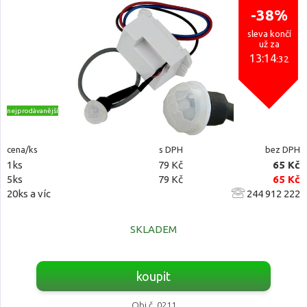
-38%
sleva končí
už za
13:14
:31
nejprodávanější
cena/ks
s DPH
bez DPH
1ks
79 Kč
65 Kč
5ks
79 Kč
65 Kč
20ks a víc
244 912 222
SKLADEM
koupit
Obj.č. 0211