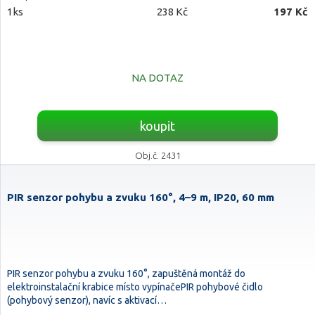
1ks
238 Kč
197 Kč
NA DOTAZ
koupit
Obj.č. 2431
PIR senzor pohybu a zvuku 160°, 4–9 m, IP20, 60 mm
PIR senzor pohybu a zvuku 160°, zapuštěná montáž do
elektroinstalační krabice místo vypínačePIR pohybové čidlo
(pohybový senzor), navíc s aktivací…