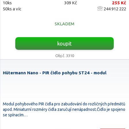
10ks
309 Kč
255 Kč
50ks a víc
244 912 222
SKLADEM
koupit
Obj.č. 3310
Hütermann Nano - PIR čidlo pohybu ST24 - modul
Modul pohybového PIR čidla pro zabudování do rozličných předmětů
apod. Miniaturní rozměry čidla zaručují nenápadnost.Čidlo je spojeno
se spínacím…