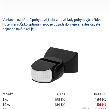
Venkovní nástěnné pohybové čidlo z nové řady pohybových čidel
Hütermann.Čidlo splňuje náročné požadavky nejen na design, ale
zejména na funkci, je…
cena/ks
s DPH
bez DPH
1ks
198 Kč
164 Kč
10ks
189 Kč
156 Kč