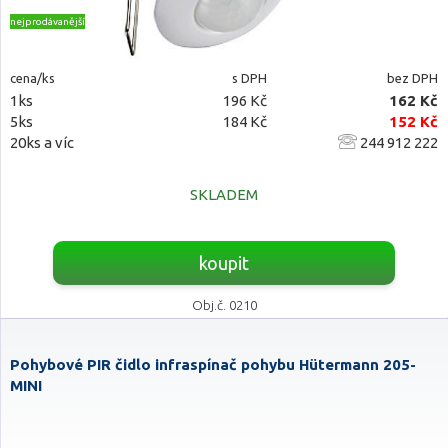
nejprodávanější
cena/ks
s DPH
bez DPH
1ks
196 Kč
162 Kč
5ks
184 Kč
152 Kč
20ks a víc
244 912 222
SKLADEM
koupit
Obj.č. 0210
Pohybové PIR čidlo infraspínač pohybu Hütermann 205-
MINI