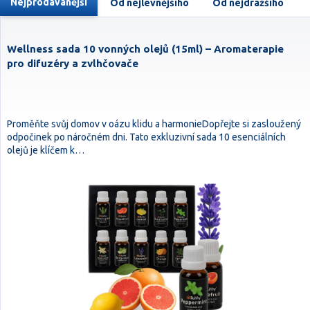
Nejprodávanější
Od nejlevnějšího
Od nejdražšího
Wellness sada 10 vonných olejů (15ml) – Aromaterapie
pro difuzéry a zvlhčovače
Proměňte svůj domov v oázu klidu a harmonieDopřejte si zasloužený
odpočinek po náročném dni. Tato exkluzivní sada 10 esenciálních
olejů je klíčem k…