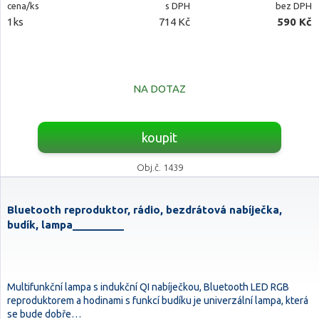
cena/ks
s DPH
bez DPH
1ks
714 Kč
590 Kč
NA DOTAZ
koupit
Obj.č. 1439
Bluetooth reproduktor, rádio, bezdrátová nabíječka,
budík, lampa_________
Multifunkční lampa s indukční QI nabíječkou, Bluetooth LED RGB
reproduktorem a hodinami s funkcí budíku je univerzální lampa, která
se bude dobře…