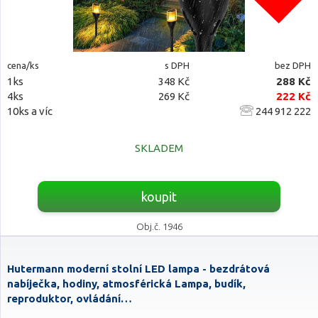
cena/ks
s DPH
bez DPH
1ks
348 Kč
288 Kč
4ks
269 Kč
222 Kč
10ks a víc
244 912 222
SKLADEM
koupit
Obj.č. 1946
Hutermann moderní stolní LED lampa - bezdrátová
nabíječka, hodiny, atmosférická Lampa, budík,
reproduktor, ovládání…