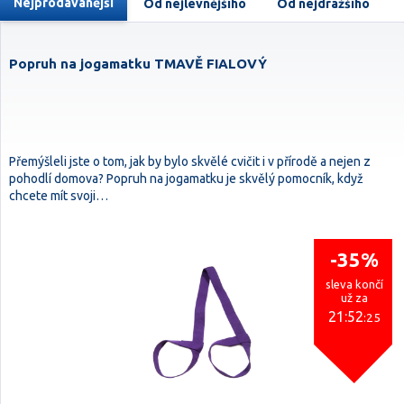
Nejprodávanější
Od nejlevnějšího
Od nejdražšího
Popruh na jogamatku TMAVĚ FIALOVÝ
Přemýšleli jste o tom, jak by bylo skvělé cvičit i v přírodě a nejen z
pohodlí domova? Popruh na jogamatku je skvělý pomocník, když
chcete mít svoji…
-35%
sleva končí
už za
21:52
:25