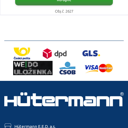
Obj.č. 2627
Hütermann E.E.D. a.s.