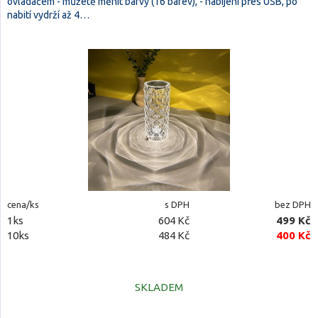
ovladačem - můžetě měnit barvy (16 barev), - nabíjení přes USB, po
nabití vydrží až 4…
cena/ks
s DPH
bez DPH
1ks
604 Kč
499 Kč
10ks
484 Kč
400 Kč
SKLADEM