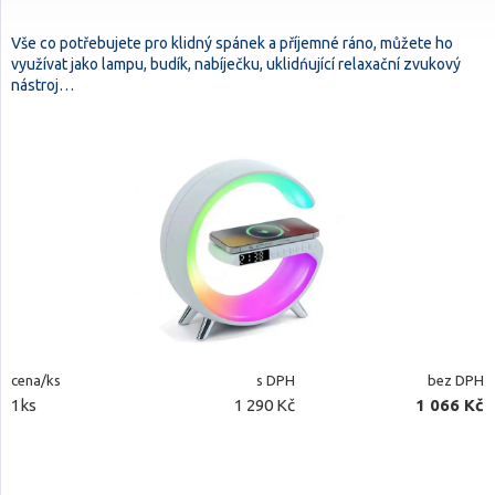
Vše co potřebujete pro klidný spánek a příjemné ráno, můžete ho
využívat jako lampu, budík, nabíječku, uklidńující relaxační zvukový
nástroj…
cena/ks
s DPH
bez DPH
1ks
1 290 Kč
1 066 Kč