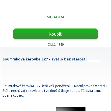
SKLADEM
koupit
Obj.č. 1949
Soumraková žárovka E27 - světlo bez starostí_______
Soumraková žárovka E27 šetří vaši peněženku. Noční provoz v práci ?
Stále nechávají rozsvíceno i ve dne? S tím je konec. Žárovka sama
pozná kdy je…