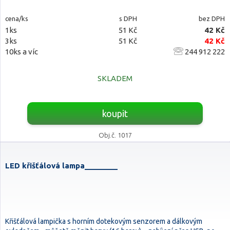
cena/ks
s DPH
bez DPH
1ks
51 Kč
42 Kč
3ks
51 Kč
42 Kč
10ks a víc
244 912 222
SKLADEM
koupit
Obj.č. 1017
LED křišťálová lampa________
Křišťálová lampička s horním dotekovým senzorem a dálkovým