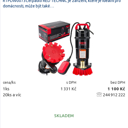
RTPDW0073Čerpadlo RED TECHNIC je zařízení, které je ideální pro
domácnosti, může být také…
cena/ks
s DPH
bez DPH
1ks
1 331 Kč
1 100 Kč
20ks a víc
244 912 222
SKLADEM