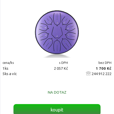
cena/ks
s DPH
bez DPH
1ks
2 057 Kč
1 700 Kč
5ks a víc
244 912 222
NA DOTAZ
koupit