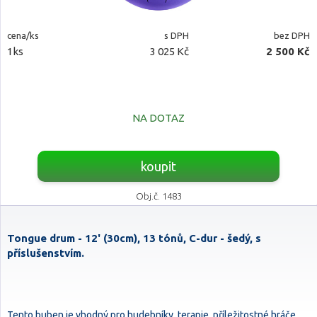
cena/ks
s DPH
bez DPH
1ks
3 025 Kč
2 500 Kč
NA DOTAZ
koupit
Obj.č. 1483
Tongue drum - 12' (30cm), 13 tónů, C-dur - šedý, s
příslušenstvím.
Tento buben je vhodný pro hudebníky, terapie, příležitostné hráče