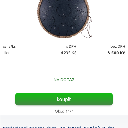
cena/ks
s DPH
bez DPH
1ks
4 235 Kč
3 500 Kč
NA DOTAZ
koupit
Obj.č. 1474