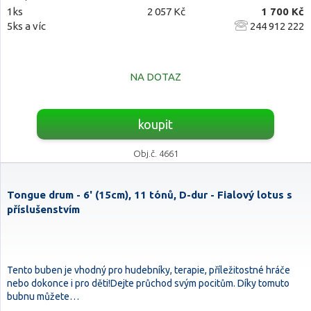
1ks
2 057 Kč
1 700 Kč
5ks a víc
244 912 222
NA DOTAZ
koupit
Obj.č. 4661
Tongue drum - 6' (15cm), 11 tónů, D-dur - Fialový lotus s
příslušenstvím
Tento buben je vhodný pro hudebníky, terapie, příležitostné hráče
nebo dokonce i pro děti!Dejte průchod svým pocitům. Díky tomuto
bubnu můžete…