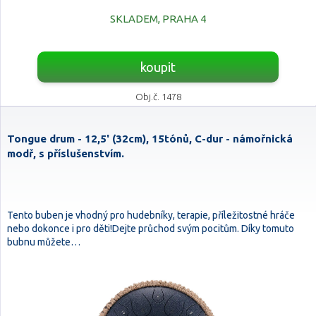
SKLADEM, PRAHA 4
koupit
Obj.č. 1478
Tongue drum - 12,5' (32cm), 15tónů, C-dur - námořnická
modř, s příslušenstvím.
Tento buben je vhodný pro hudebníky, terapie, příležitostné hráče
nebo dokonce i pro děti!Dejte průchod svým pocitům. Díky tomuto
bubnu můžete…