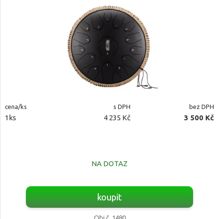
cena/ks
s DPH
bez DPH
1ks
4 235 Kč
3 500 Kč
NA DOTAZ
koupit
Obj.č. 1480