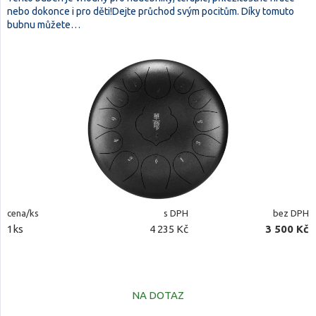
nebo dokonce i pro děti!Dejte průchod svým pocitům. Díky tomuto
bubnu můžete…
cena/ks
s DPH
bez DPH
1ks
4 235 Kč
3 500 Kč
NA DOTAZ