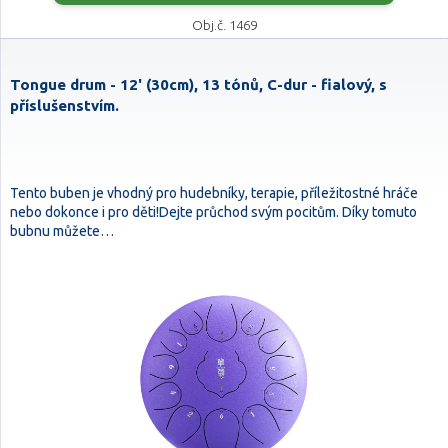
Obj.č. 1469
Tongue drum - 12' (30cm), 13 tónů, C-dur - fialový, s
příslušenstvím.
Tento buben je vhodný pro hudebníky, terapie, příležitostné hráče
nebo dokonce i pro děti!Dejte průchod svým pocitům. Díky tomuto
bubnu můžete…