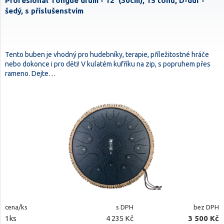
Profesional Tongue drum - 12' (30cm), 15 tónů, D-dur -
šedý, s příslušenstvím
Tento buben je vhodný pro hudebníky, terapie, příležitostné hráče
nebo dokonce i pro děti! V kulatém kufříku na zip, s popruhem přes
rameno. Dejte…
cena/ks
s DPH
bez DPH
1ks
4 235 Kč
3 500 Kč