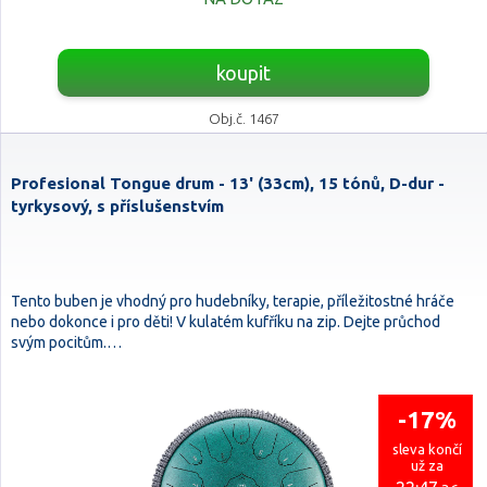
koupit
Obj.č. 1467
Profesional Tongue drum - 13' (33cm), 15 tónů, D-dur -
tyrkysový, s příslušenstvím
Tento buben je vhodný pro hudebníky, terapie, příležitostné hráče
nebo dokonce i pro děti! V kulatém kufříku na zip. Dejte průchod
svým pocitům.…
-17%
sleva končí
už za