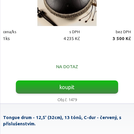
cena/ks
s DPH
bez DPH
1ks
4 235 Kč
3 500 Kč
NA DOTAZ
koupit
Obj.č. 1479
Tongue drum - 12,5' (32cm), 13 tónů, C-dur - červený, s
příslušenstvím.