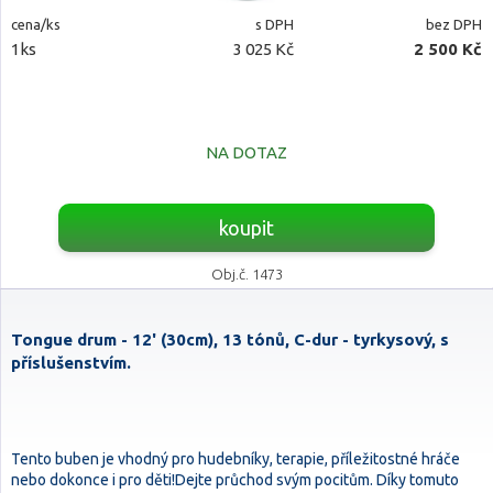
cena/ks
s DPH
bez DPH
1ks
3 025 Kč
2 500 Kč
NA DOTAZ
koupit
Obj.č. 1473
Tongue drum - 12' (30cm), 13 tónů, C-dur - tyrkysový, s
příslušenstvím.
Tento buben je vhodný pro hudebníky, terapie, příležitostné hráče
nebo dokonce i pro děti!Dejte průchod svým pocitům. Díky tomuto