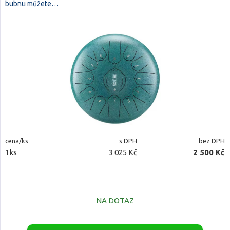
bubnu můžete…
cena/ks
s DPH
bez DPH
1ks
3 025 Kč
2 500 Kč
NA DOTAZ