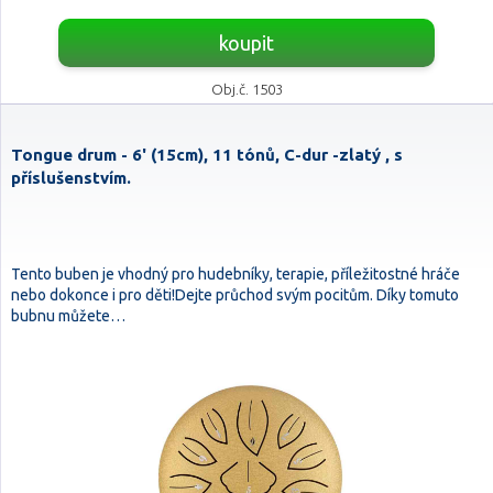
koupit
Obj.č. 1503
Tongue drum - 6' (15cm), 11 tónů, C-dur -zlatý , s
příslušenstvím.
Tento buben je vhodný pro hudebníky, terapie, příležitostné hráče
nebo dokonce i pro děti!Dejte průchod svým pocitům. Díky tomuto
bubnu můžete…