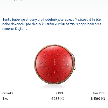
Tento buben je vhodný pro hudebníky, terapie, příležitostné hráče
nebo dokonce i pro děti! V kulatém kufříku na zip, s popruhem přes
rameno. Dejte…
cena/ks
s DPH
bez DPH
1ks
4 235 Kč
3 500 Kč