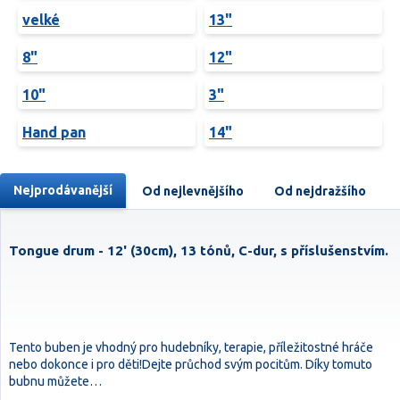
velké
13"
8"
12"
10"
3"
Hand pan
14"
Nejprodávanější
Od nejlevnějšího
Od nejdražšího
Tongue drum - 12' (30cm), 13 tónů, C-dur, s příslušenstvím.
Tento buben je vhodný pro hudebníky, terapie, příležitostné hráče
nebo dokonce i pro děti!Dejte průchod svým pocitům. Díky tomuto
bubnu můžete…