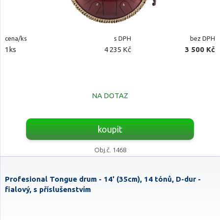
cena/ks
s DPH
bez DPH
1ks
4 235 Kč
3 500 Kč
NA DOTAZ
koupit
Obj.č. 1468
Profesional Tongue drum - 14' (35cm), 14 tónů, D-dur -
fialový, s příslušenstvím