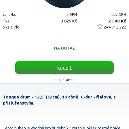
cena/ks
s DPH
bez DPH
1ks
3 025 Kč
2 500 Kč
5ks a víc
244 912 222
NA DOTAZ
koupit
Obj.č. 4657
Tongue drum - 12,5' (32cm), 13 tónů, C-dur - fialová, s
příslušenstvím.
Tento buben je vhodný pro hudebníky, terapie, příležitostné hráče