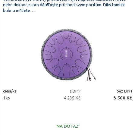
nebo dokonce i pro děti!Dejte průchod svým pocitům. Díky tomuto
bubnu můžete…
cena/ks
s DPH
bez DPH
1ks
4 235 Kč
3 500 Kč
NA DOTAZ