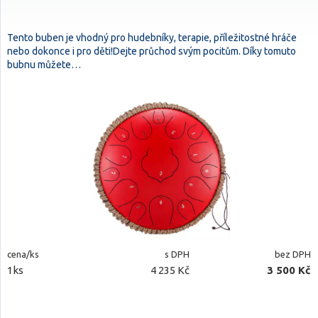
Tento buben je vhodný pro hudebníky, terapie, příležitostné hráče
nebo dokonce i pro děti!Dejte průchod svým pocitům. Díky tomuto
bubnu můžete…
cena/ks
s DPH
bez DPH
1ks
4 235 Kč
3 500 Kč