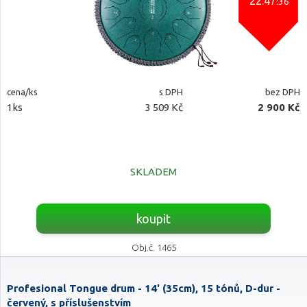
22:47
:35
cena/ks
s DPH
bez DPH
1ks
3 509 Kč
2 900 Kč
SKLADEM
koupit
Obj.č. 1465
Profesional Tongue drum - 14' (35cm), 15 tónů, D-dur -
červený, s příslušenstvím