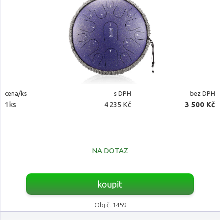
cena/ks
s DPH
bez DPH
1ks
4 235 Kč
3 500 Kč
NA DOTAZ
koupit
Obj.č. 1459