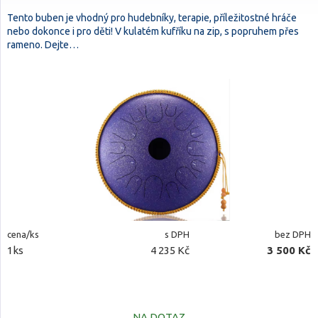
Tento buben je vhodný pro hudebníky, terapie, příležitostné hráče
nebo dokonce i pro děti! V kulatém kufříku na zip, s popruhem přes
rameno. Dejte…
cena/ks
s DPH
bez DPH
1ks
4 235 Kč
3 500 Kč
NA DOTAZ