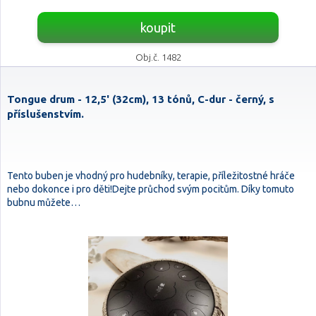
koupit
Obj.č. 1482
Tongue drum - 12,5' (32cm), 13 tónů, C-dur - černý, s
příslušenstvím.
Tento buben je vhodný pro hudebníky, terapie, příležitostné hráče
nebo dokonce i pro děti!Dejte průchod svým pocitům. Díky tomuto
bubnu můžete…