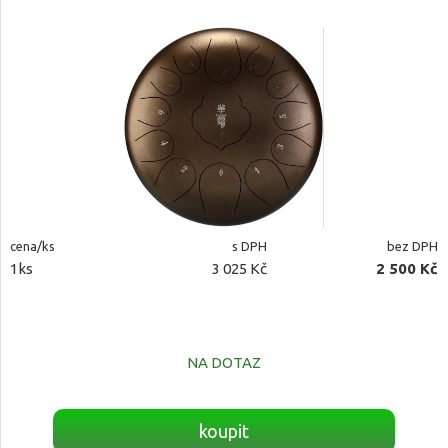
cena/ks
s DPH
bez DPH
1ks
3 025 Kč
2 500 Kč
NA DOTAZ
koupit