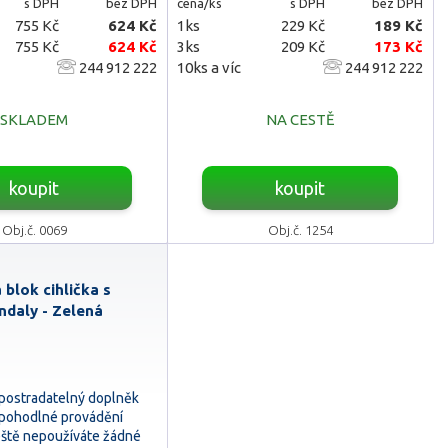
s DPH
bez DPH
cena/ks
s DPH
bez DPH
755 Kč
624 Kč
1ks
229 Kč
189 Kč
755 Kč
624 Kč
3ks
209 Kč
173 Kč
244 912 222
10ks a víc
244 912 222
SKLADEM
NA CESTĚ
koupit
koupit
Obj.č. 0069
Obj.č. 1254
blok cihlička s
daly - Zelená
epostradatelný doplněk
 pohodlné provádění
eště nepoužíváte žádné