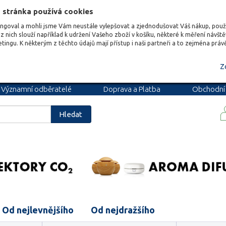
 stránka používá cookies
ungoval a mohli jsme Vám neustále vylepšovat a zjednodušovat Váš nákup, pou
z nich slouží například k udržení Vašeho zboží v košíku, některé k měření návšt
etingu. K některým z těchto údajů mají přístup i naši partneři a to zejména prá
Z
Významní odběratelé
Doprava a Platba
Obchodní
podmínky
Blog
Kariéra
Hledat
Od nejlevnějšího
Od nejdražšího