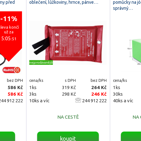
any před
oblečení, lůžkoviny, hrnce, pánve…
pomůcky na jó
správný…
-11%
sleva končí
už za
5:05
:50
nejprodávanější
bez DPH
cena/ks
s DPH
bez DPH
cena/ks
586 Kč
1ks
319 Kč
264 Kč
1ks
586 Kč
3ks
298 Kč
246 Kč
30ks
44 912 222
10ks a víc
244 912 222
40ks a víc
NA CESTĚ
NA
koupit