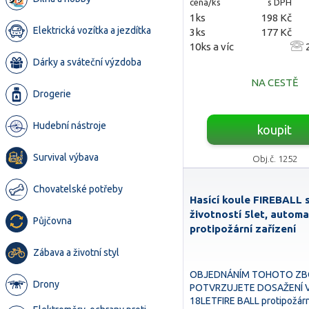
cena/ks
s DPH
1ks
198 Kč
Elektrická vozítka a jezdítka
3ks
177 Kč
10ks a víc
2
Dárky a sváteční výzdoba
NA CESTĚ
Drogerie
Hudební nástroje
koupit
Survival výbava
Obj.č. 1252
Chovatelské potřeby
Hasící koule FIREBALL 
životností 5let, automa
Půjčovna
protipožární zařízení
Zábava a životní styl
OBJEDNÁNÍM TOHOTO ZB
Drony
POTVRZUJETE DOSAŽENÍ 
18LETFIRE BALL protipožárn