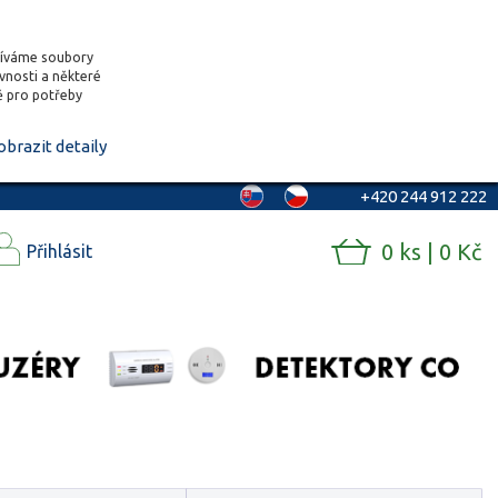
žíváme soubory
ěvnosti a některé
vě pro potřeby
obrazit detaily
+420 244 912 222
0 ks | 0 Kč
Přihlásit