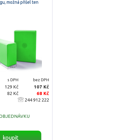
gu, možná přišel ten
s DPH
bez DPH
129 Kč
107 Kč
82 Kč
68 Kč
244 912 222
 OBJEDNÁVKU
koupit