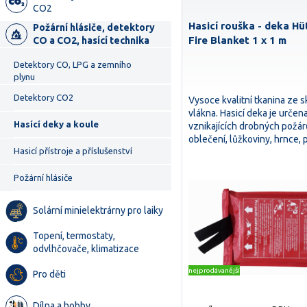
CO2
Hasicí rouška - deka H
Požární hlásiče, detektory
Fire Blanket 1 x 1 m
CO a CO2, hasící technika
Detektory CO, LPG a zemního
plynu
Detektory CO2
Vysoce kvalitní tkanina ze 
vlákna. Hasicí deka je určen
Hasící deky a koule
vznikajících drobných požárů
oblečení, lůžkoviny, hrnce
Hasicí přístroje a příslušenství
Požární hlásiče
Solární minielektrárny pro laiky
Topení, termostaty,
odvlhčovače, klimatizace
nejprodávanější
Pro děti
Dílna a hobby