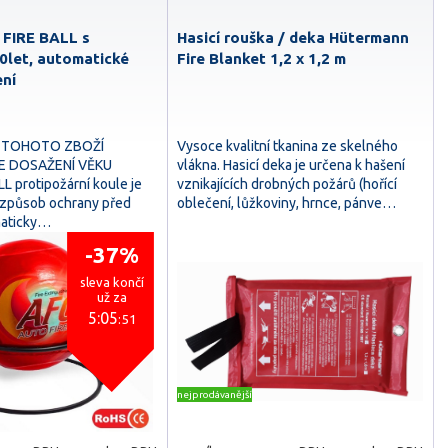
e FIRE BALL s
Hasicí rouška / deka Hütermann
10let, automatické
Fire Blanket 1,2 x 1,2 m
ení
 TOHOTO ZBOŽÍ
Vysoce kvalitní tkanina ze skelného
 DOSAŽENÍ VĚKU
vlákna. Hasicí deka je určena k hašení
L protipožární koule je
vznikajících drobných požárů (hořící
 způsob ochrany před
oblečení, lůžkoviny, hrnce, pánve…
aticky…
-37%
sleva končí
už za
5:05
:50
nejprodávanější