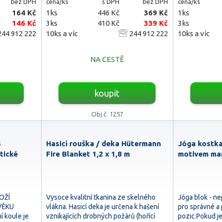
bez DPH
cena/ks
s DPH
bez DPH
cena/ks
164 Kč
1ks
446 Kč
369 Kč
1ks
146 Kč
3ks
410 Kč
339 Kč
3ks
44 912 222
10ks a víc
244 912 222
10ks a víc
NA CESTĚ
koupit
Obj.č. 1257
s
Hasicí rouška / deka Hütermann
Jóga kostka 
tické
Fire Blanket 1,2 x 1,8 m
motivem man
OŽÍ
Vysoce kvalitní tkanina ze skelného
Jóga blok - n
VĚKU
vlákna. Hasicí deka je určena k hašení
pro správné a
í koule je
vznikajících drobných požárů (hořící
pozic.Pokud j