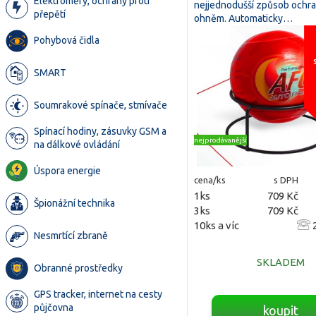
Elektroměry, ochrany proti
nejjednodušší způsob ochr
přepětí
ohněm. Automaticky…
Pohybová čidla
SMART
Soumrakové spínače, stmívače
Spínací hodiny, zásuvky GSM a
nejprodávanější
na dálkové ovládání
Úspora energie
cena/ks
s DPH
1ks
709 Kč
Špionážní technika
3ks
709 Kč
10ks a víc
2
Nesmrtící zbraně
SKLADEM
Obranné prostředky
GPS tracker, internet na cesty
půjčovna
koupit