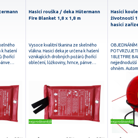
ütermann
Hasicí rouška / deka Hütermann
Hasící koul
Fire Blanket 1,8 x 1,8 m
životností 
hasící zaříz
skelného
Vysoce kvalitní tkanina ze skelného
OBJEDNÁNÍM
a k hašení
vlákna. Hasicí deka je určena k hašení
POTVRZUJETE
 (hořící
vznikajících drobných požárů (hořící
18LETFIRE BAL
, pánve…
oblečení, lůžkoviny, hrnce, pánve…
nejjednodušší
ohněm. Autom
nejprodávanější
nejprodávanější