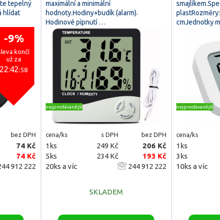
te tepelný
maximální a minimální
smajlíkem.Spec
 hlídat
hodnoty.Hodiny+budík (alarm).
plastRozměry: 
Hodinové pípnutí …
cmJednotky m
-9%
sleva končí
už za
22:42
:57
nejprodávanější
nejprodávanější
bez DPH
cena/ks
s DPH
bez DPH
cena/ks
74 Kč
1ks
249 Kč
206 Kč
1ks
74 Kč
5ks
234 Kč
193 Kč
3ks
44 912 222
20ks a víc
244 912 222
10ks a víc
SKLADEM