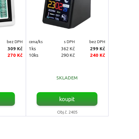
bez DPH
cena/ks
s DPH
bez DPH
309 Kč
1ks
362 Kč
299 Kč
270 Kč
10ks
290 Kč
240 Kč
SKLADEM
koupit
Obj.č. 2405