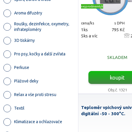
nejprodávanější
Aroma difuzéry
cena/ks
s DPH
Roušky, dezinfekce, oxymetry,
1ks
795 Kč
infrateploměry
5ks a víc
2
3D tiskárny
Pro psy, kočky a další zvířata
SKLADEM
Perkuse
koupit
Plážové deky
Obj.č. 1321
Relax a vše proti stresu
Teploměr vpichový univ
Textil
digitální -50 - 300°C.
Klimatizace a ochlazovače