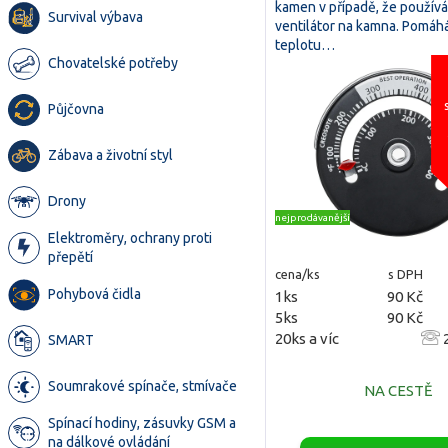
kamen v případě, že používá
Survival výbava
ventilátor na kamna. Pomáhá
teplotu…
Chovatelské potřeby
Půjčovna
Zábava a životní styl
Drony
nejprodávanější
Elektroměry, ochrany proti
přepětí
cena/ks
s DPH
Pohybová čidla
1ks
90 Kč
5ks
90 Kč
20ks a víc
2
SMART
Soumrakové spínače, stmívače
NA CESTĚ
Spínací hodiny, zásuvky GSM a
na dálkové ovládání