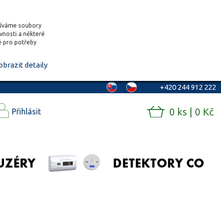
žíváme soubory
ěvnosti a některé
vě pro potřeby
obrazit detaily
+420 244 912 222
0 ks | 0 Kč
Přihlásit