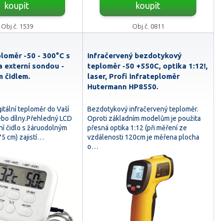
koupit
koupit
Obj.č. 1539
Obj.č. 0811
ploměr -50 - 300°C s
Infračervený bezdotykový
 externí sondou -
teploměr -50 +550C, optika 1:12!,
 čidlem.
laser, Profi infrateploměr
Hutermann HP8550.
gitální teploměr do Vaší
Bezdotykový infračervený teploměr.
bo dílny.Přehledný LCD
Oproti základním modelům je použita
rní čidlo s žáruodolným
přesná optika 1:12 (při měření ze
5 cm) zajistí…
vzdálenosti 120cm je měřena plocha
o…