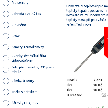
Pro seniory
Univerzální teploměr pro m
teploty kapalin, potravin, mr
Zahrada a volný čas
boxů atd.Velmi vhodný pro 
teploty masa při grilování a
vaření.Technické…
Zlevněno
Grow
Kamery, termokamery
Zvonky, dveřní kukátka,
videotelefony
Foto příslušenství, LCD psací
tabule
cena/ks
s DPH
Zámky, trezory
1ks
98 Kč
3ks
98 Kč
Trička s potiskem
10ks a víc
2
Žárovky LED, RGB
NA CESTĚ