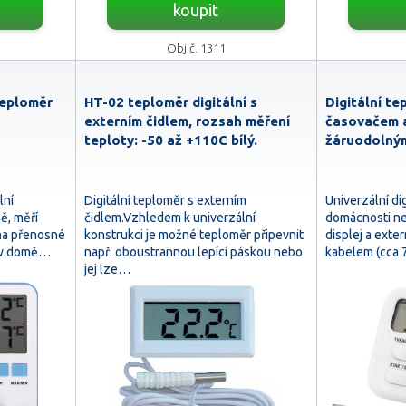
koupit
Obj.č. 1311
teploměr
HT-02 teploměr digitální s
Digitální te
externím čidlem, rozsah měření
časovačem a
teploty: -50 až +110C bílý.
žáruodolným
lní
Digitální teploměr s externím
Univerzální di
ě, měří
čidlem.Vzhledem k univerzální
domácnosti ne
 na přenosné
konstrukci je možné teploměr připevnit
displej a exte
a v domě…
např. oboustrannou lepící páskou nebo
kabelem (cca 7
jej lze…