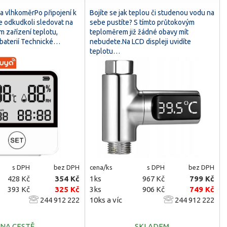
a vlhkoměrPo připojení k
Bojíte se jak teplou či studenou vodu na
te odkudkoli sledovat na
sebe pustíte? S tímto průtokovým
 zařízení teplotu,
teploměrem již žádné obavy mít
 baterií Technické…
nebudete.Na LCD displeji uvidíte
teplotu…
s DPH
bez DPH
cena/ks
s DPH
bez DPH
428 Kč
354 Kč
1ks
967 Kč
799 Kč
393 Kč
325 Kč
3ks
906 Kč
749 Kč
244 912 222
10ks a víc
244 912 222
NA CESTĚ
SKLADEM