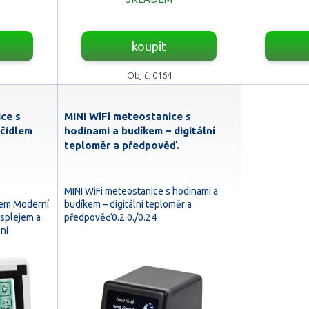
koupit
Obj.č. 0164
ce s
MINI WiFi meteostanice s
čidlem
hodinami a budíkem – digitální
teploměr a předpověď.
MINI WiFi meteostanice s hodinami a
lem Moderní
budíkem – digitální teploměr a
splejem a
předpověď0.2.0./0.24
ní