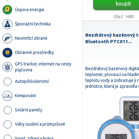
koupit
Úspora energie
Obj.č. 1685
Špionážní technika
Bezdrátový bazénový 
Nesmrtící zbraně
Bluetooth PTC011...
Obranné prostředky
GPS tracker, internet na cesty
Bezdrátový bazénový digitá
půjčovna
teploměr, plovoucí na hladin
teplotu vody a zobrazuje jí
Autopříslušenství
jednotce, která je zpravidl
Kempování
Solární panely
Váhy osobní a průmyslové
Sport, zdraví a krása