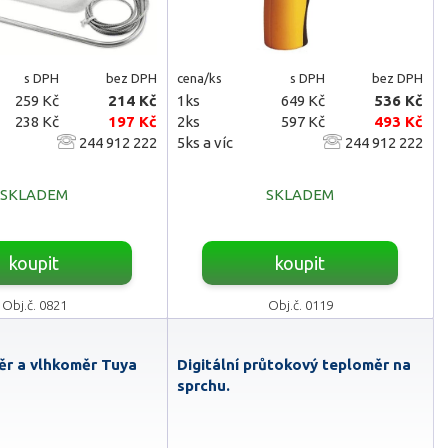
s DPH
bez DPH
cena/ks
s DPH
bez DPH
259 Kč
214 Kč
1ks
649 Kč
536 Kč
238 Kč
197 Kč
2ks
597 Kč
493 Kč
244 912 222
5ks a víc
244 912 222
SKLADEM
SKLADEM
koupit
koupit
Obj.č. 0821
Obj.č. 0119
ěr a vlhkoměr Tuya
Digitální průtokový teploměr na
sprchu.