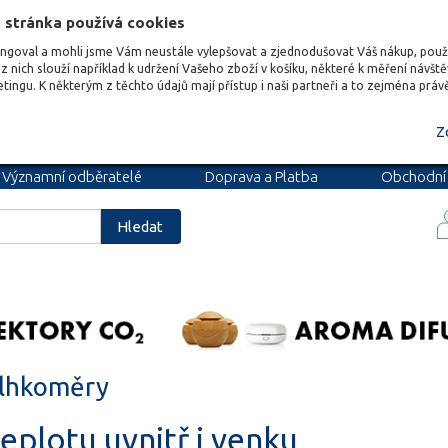
 stránka používá cookies
ungoval a mohli jsme Vám neustále vylepšovat a zjednodušovat Váš nákup, pou
z nich slouží například k udržení Vašeho zboží v košíku, některé k měření návšt
etingu. K některým z těchto údajů mají přístup i naši partneři a to zejména prá
Z
Významní odběratelé
Doprava a Platba
Obchodní
podmínky
Blog
Kariéra
Hledat
vlhkoměry
 teplotu uvnitř i venku