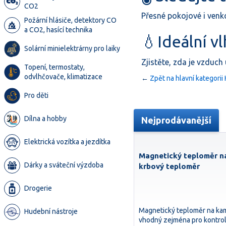
CO2
Přesné pokojové i venk
Požární hlásiče, detektory CO
a CO2, hasící technika
💧Ideální v
Solární minielektrárny pro laiky
Zjistěte, zda je vzduch
Topení, termostaty,
odvlhčovače, klimatizace
←
Zpět na hlavní kategori
Pro děti
Dílna a hobby
Nejprodávanější
Elektrická vozítka a jezdítka
Magnetický teploměr n
Dárky a sváteční výzdoba
krbový teploměr
Drogerie
Magnetický teploměr na ka
Hudební nástroje
vhodný zejména pro kontrol