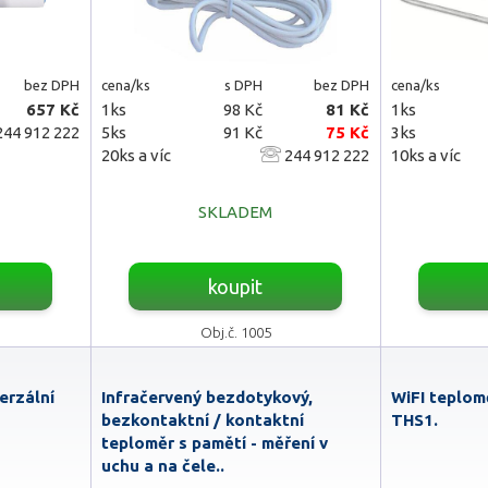
bez DPH
cena/ks
s DPH
bez DPH
cena/ks
657 Kč
1ks
98 Kč
81 Kč
1ks
44 912 222
5ks
91 Kč
75 Kč
3ks
20ks a víc
244 912 222
10ks a víc
SKLADEM
koupit
Obj.č. 1005
erzální
Infračervený bezdotykový,
WiFI teplom
bezkontaktní / kontaktní
THS1.
teploměr s pamětí - měření v
uchu a na čele..