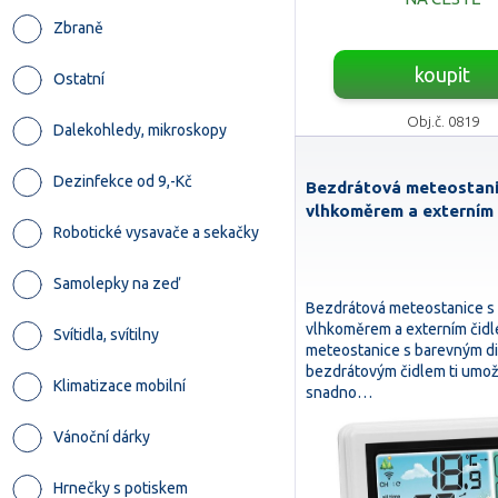
Zbraně
koupit
Ostatní
Obj.č. 0819
Dalekohledy, mikroskopy
Dezinfekce od 9,-Kč
Bezdrátová meteostani
vlhkoměrem a externím 
Robotické vysavače a sekačky
Samolepky na zeď
Bezdrátová meteostanice s
vlhkoměrem a externím čid
Svítidla, svítilny
meteostanice s barevným di
bezdrátovým čidlem ti umož
Klimatizace mobilní
snadno…
Vánoční dárky
Hrnečky s potiskem