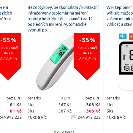
ěření
Bezdotykový, bezkontaktní / kontaktní
WiFI teploměr 
azících
infračervený teploměr na měření
wifi síti může
měření
teploty lidského těla s pamětí na 12
vašem mobilním
posledních měření. Automatické
vlhkost a stav
vypnutí po…
-55%
-35%
sleva končí
sleva končí
už za
už za
22:42
22:42
:57
:57
bez DPH
cena/ks
s DPH
bez DPH
cena/ks
81 Kč
1ks
367 Kč
303 Kč
1ks
81 Kč
3ks
367 Kč
303 Kč
5ks
44 912 222
10ks a víc
244 912 222
10ks a víc
SKLADEM