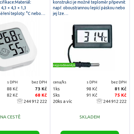
ifikace:Materiál:
konstrukci je možné teploměr připevnit
4,3 × 4,3 × 1,3
např. oboustrannou lepící páskou nebo
ěření teploty: °C nebo…
jej lze…
nejprodávanější
s DPH
bez DPH
cena/ks
s DPH
bez DPH
88 Kč
73 Kč
1ks
98 Kč
81 Kč
82 Kč
68 Kč
5ks
91 Kč
75 Kč
244 912 222
20ks a víc
244 912 222
NA CESTĚ
SKLADEM