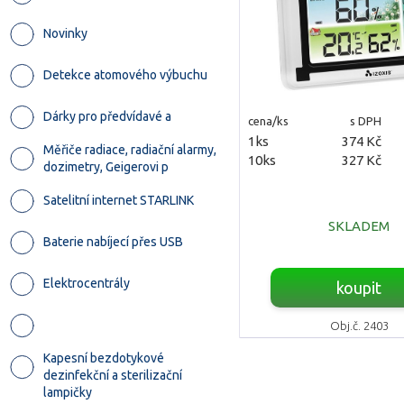
Novinky
Detekce atomového výbuchu
Dárky pro předvídavé a
cena/ks
s DPH
1ks
374 Kč
Měřiče radiace, radiační alarmy,
10ks
327 Kč
dozimetry, Geigerovi p
Satelitní internet STARLINK
SKLADEM
Baterie nabíjecí přes USB
Elektrocentrály
koupit
Obj.č. 2403
Kapesní bezdotykové
dezinfekční a sterilizační
lampičky