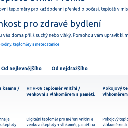
ovní teploměry pro každodenní přehled o počasí, teplotě v mí
lhkost pro zdravé bydlení
 u vás doma příliš suchý nebo vlhký. Pomohou vám upravit klima
i Hodiny, teploměry a meteostanice
Od nejlevnějšího
Od nejdražšího
a kamna /
HTH-06 teploměr vnitřní /
Pokojový te
venkovní s vlhkoměrem a pamětí.
vlhkoměrem
mna je
Digitální teploměr pro měření vnitřní a
Pokojový tepl
u teploty
venkovní teploty + vlhkoměr, paměť na
vlhkoměrem.In