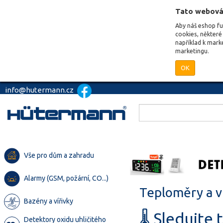
Tato webová
Aby náš eshop f
cookies, některé 
například k mark
marketingu.
OK
info@hutermann.cz
Vše pro dům a zahradu
Alarmy (GSM, požární, CO...)
Teploměry a 
Bazény a vířivky
🌡️ Sledujte
Detektory oxidu uhličitého