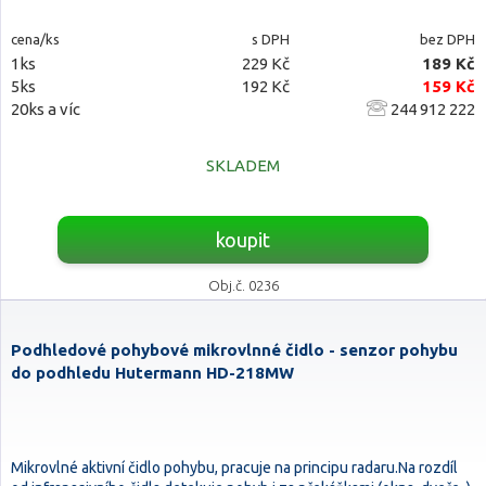
cena/ks
s DPH
bez DPH
1ks
229 Kč
189 Kč
5ks
192 Kč
159 Kč
20ks a víc
244 912 222
SKLADEM
koupit
Obj.č. 0236
Podhledové pohybové mikrovlnné čidlo - senzor pohybu
do podhledu Hutermann HD-218MW
Mikrovlné aktivní čidlo pohybu, pracuje na principu radaru.Na rozdíl