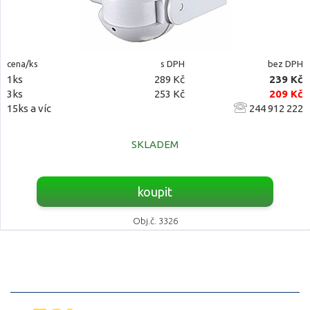
cena/ks
s DPH
bez DPH
1ks
289 Kč
239 Kč
3ks
253 Kč
209 Kč
15ks a víc
244 912 222
SKLADEM
koupit
Obj.č. 3326