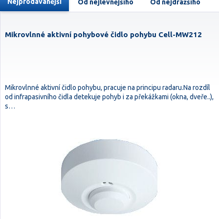
Nejprodávanější
Od nejlevnějšího
Od nejdražšího
Mikrovlnné aktivní pohybové čidlo pohybu Cell-MW212
Mikrovlnné aktivní čidlo pohybu, pracuje na principu radaru.Na rozdíl
od infrapasivního čidla detekuje pohyb i za překážkami (okna, dveře..),
s…