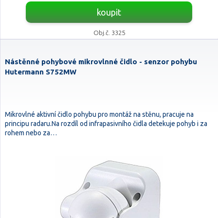
koupit
Obj.č. 3325
Nástěnné pohybové mikrovlnné čidlo - senzor pohybu
Hutermann S752MW
Mikrovlné aktivní čidlo pohybu pro montáž na stěnu, pracuje na
principu radaru.Na rozdíl od infrapasivního čidla detekuje pohyb i za
rohem nebo za…