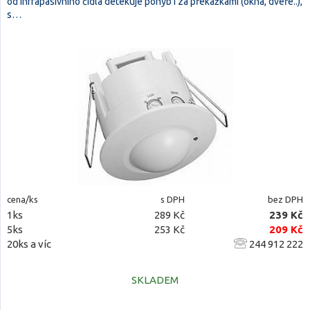
od infrapasivního čidla detekuje pohyb i za překážkami (okna, dveře..),
s…
cena/ks
s DPH
bez DPH
1ks
289 Kč
239 Kč
5ks
253 Kč
209 Kč
20ks a víc
244 912 222
SKLADEM