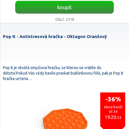
koupit
Obj.č. 2318
Pop It - Antistresová hračka - Oktagon Oranžový
Pop It je skvělá smyslová hračka, se kterou se vrátíte do
dětství.Pokud Vás vždy bavilo praskat bublinkovou fólii, pak je Pop It
hračka určena…
-36%
sleva končí
už za
19:20
:52