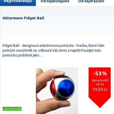
Nejprodávanější
Od nejlevnějšího
Od nejdražšího
Hütermann Fidget Ball
Fidget Ball - designová antistresová pomůcka - hračka, která Vám
pomůže soustředit se, odbourá Váš stres a napětí.Použijte tuto
pomůcku podobně jako…
-53%
sleva končí
už za
19:20
:52
nejprodávanější