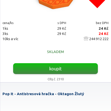
cena/ks
s DPH
bez DPH
1ks
29 Kč
24 Kč
3ks
29 Kč
24 Kč
10ks a víc
244 912 222
SKLADEM
koupit
Obj.č. 2310
Pop It - Antistresová hračka - Oktagon Žlutý