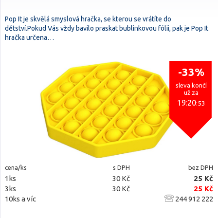
Pop It je skvělá smyslová hračka, se kterou se vrátíte do
dětství.Pokud Vás vždy bavilo praskat bublinkovou fólii, pak je Pop It
hračka určena…
-33%
sleva končí
už za
19:20
:52
cena/ks
s DPH
bez DPH
1ks
30 Kč
25 Kč
3ks
30 Kč
25 Kč
10ks a víc
244 912 222