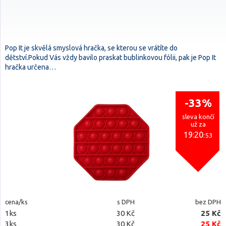
Pop It je skvělá smyslová hračka, se kterou se vrátíte do
dětství.Pokud Vás vždy bavilo praskat bublinkovou fólii, pak je Pop It
hračka určena…
-33%
sleva končí
už za
19:20
:52
cena/ks
s DPH
bez DPH
1ks
30 Kč
25 Kč
3ks
30 Kč
25 Kč