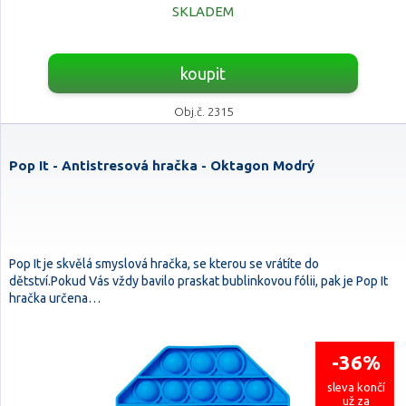
SKLADEM
koupit
Obj.č. 2315
Pop It - Antistresová hračka - Oktagon Modrý
Pop It je skvělá smyslová hračka, se kterou se vrátíte do
dětství.Pokud Vás vždy bavilo praskat bublinkovou fólii, pak je Pop It
hračka určena…
-36%
sleva končí
už za