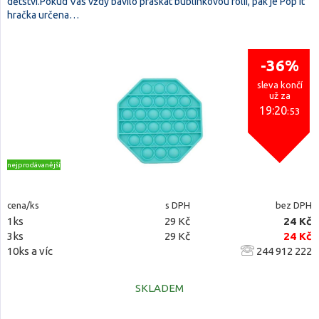
dětství.Pokud Vás vždy bavilo praskat bublinkovou fólii, pak je Pop It
hračka určena…
-36%
sleva končí
už za
19:20
:52
nejprodávanější
cena/ks
s DPH
bez DPH
1ks
29 Kč
24 Kč
3ks
29 Kč
24 Kč
10ks a víc
244 912 222
SKLADEM