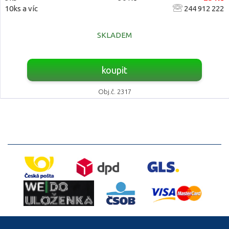
10ks a víc
244 912 222
SKLADEM
koupit
Obj.č. 2317