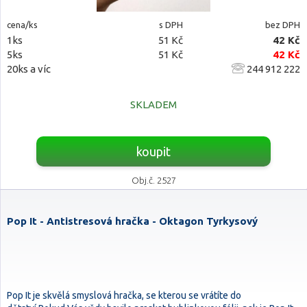
cena/ks
s DPH
bez DPH
1ks
51 Kč
42 Kč
5ks
51 Kč
42 Kč
20ks a víc
244 912 222
SKLADEM
koupit
Obj.č. 2527
Pop It - Antistresová hračka - Oktagon Tyrkysový
Pop It je skvělá smyslová hračka, se kterou se vrátíte do