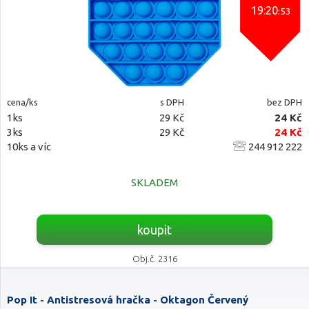
19:20
:52
cena/ks
s DPH
bez DPH
1ks
29 Kč
24 Kč
3ks
29 Kč
24 Kč
10ks a víc
244 912 222
SKLADEM
koupit
Obj.č. 2316
Pop It - Antistresová hračka - Oktagon Červený