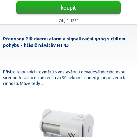
koupit
Obj.č. 1232
Přenosný PIR dveřní alarm a signalizační gong s čidlem
pohybu - hlásič návštěv HT43
Přístroj kapesních rozměrů s vestavěnou devadesátidecibelovou
sirénou. Instalace zařízení trvá 30 sekund a ihned je připraveno k
činnosti. Může tedy…