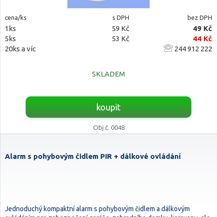
cena/ks
s DPH
bez DPH
1ks
59 Kč
49 Kč
5ks
53 Kč
44 Kč
20ks a víc
244 912 222
SKLADEM
koupit
Obj.č. 0048
Alarm s pohybovým čidlem PIR + dálkové ovládání
Jednoduchý kompaktní alarm s pohybovým čidlem a dálkovým