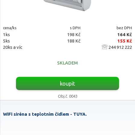
cena/ks
s DPH
bez DPH
1ks
198 Kč
164 Kč
5ks
188 Kč
155 Kč
20ks a víc
244 912 222
SKLADEM
koupit
Obj.č. 0043
WiFi siréna s teplotním čidlem - TUYA.