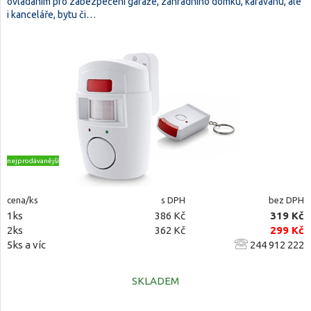
ovládáním pro zabezpečení garáže, zahradního domku, karavanu, ale
i kanceláře, bytu či…
nejprodávanější
cena/ks
s DPH
bez DPH
1ks
386 Kč
319 Kč
2ks
362 Kč
299 Kč
5ks a víc
244 912 222
SKLADEM