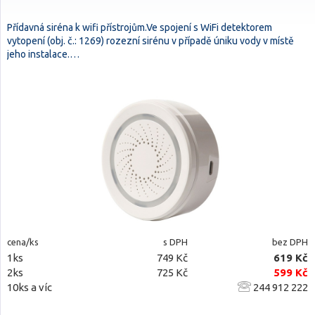
Přídavná siréna k wifi přístrojům.Ve spojení s WiFi detektorem
vytopení (obj. č.: 1269) rozezní sirénu v případě úniku vody v místě
jeho instalace.…
cena/ks
s DPH
bez DPH
1ks
749 Kč
619 Kč
2ks
725 Kč
599 Kč
10ks a víc
244 912 222