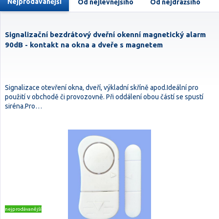
Nejprodávanější
Od nejlevnějšího
Od nejdražšího
Signalizační bezdrátový dveřní okenní magnetický alarm
90dB - kontakt na okna a dveře s magnetem
Signalizace otevření okna, dveří, výkladní skříně apod.Ideální pro
použití v obchodě či provozovně. Při oddálení obou částí se spustí
siréna.Pro…
nejprodávanější