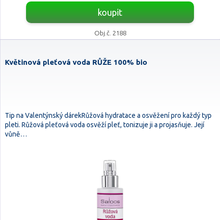
koupit
Obj.č. 2188
Květinová pleťová voda RŮŽE 100% bio
Tip na Valentýnský dárekRůžová hydratace a osvěžení pro každý typ
pleti. Růžová pleťová voda osvěží pleť, tonizuje ji a projasňuje. Její
vůně…