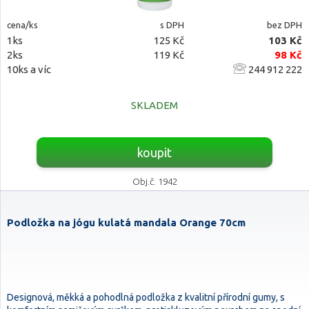
cena/ks
s DPH
bez DPH
1ks
125 Kč
103 Kč
2ks
119 Kč
98 Kč
10ks a víc
244 912 222
SKLADEM
koupit
Obj.č. 1942
Podložka na jógu kulatá mandala Orange 70cm
Designová, měkká a pohodlná podložka z kvalitní přírodní gumy, s