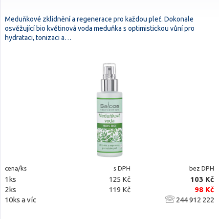
Meduňkové zklidnění a regenerace pro každou pleť. Dokonale
osvěžující bio květinová voda meduňka s optimistickou vůní pro
hydrataci, tonizaci a…
cena/ks
s DPH
bez DPH
1ks
125 Kč
103 Kč
2ks
119 Kč
98 Kč
10ks a víc
244 912 222