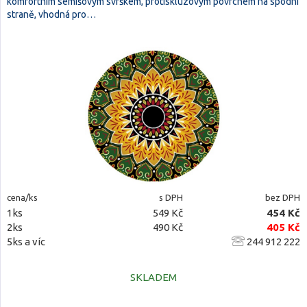
komfortním semišovým svrškem, protiskluzovým povrchem na spodní
straně, vhodná pro…
cena/ks
s DPH
bez DPH
1ks
549 Kč
454 Kč
2ks
490 Kč
405 Kč
5ks a víc
244 912 222
SKLADEM