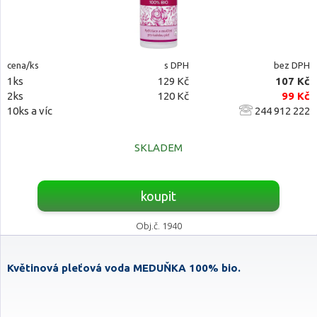
cena/ks
s DPH
bez DPH
1ks
129 Kč
107 Kč
2ks
120 Kč
99 Kč
10ks a víc
244 912 222
SKLADEM
koupit
Obj.č. 1940
Květinová pleťová voda MEDUŇKA 100% bio.