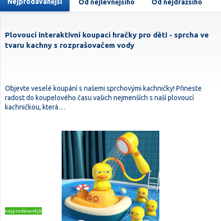
Nejprodávanější
Od nejlevnějšího
Od nejdražšího
Plovoucí interaktivní koupací hračky pro děti - sprcha ve
tvaru kachny s rozprašovačem vody
Objevte veselé koupání s našemi sprchovými kachničky! Přineste
radost do koupelového času vašich nejmenších s naší plovoucí
kachničkou, která…
nejprodávanější