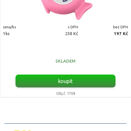
cena/ks
s DPH
bez DPH
1ks
238 Kč
197 Kč
SKLADEM
koupit
Obj.č. 1704