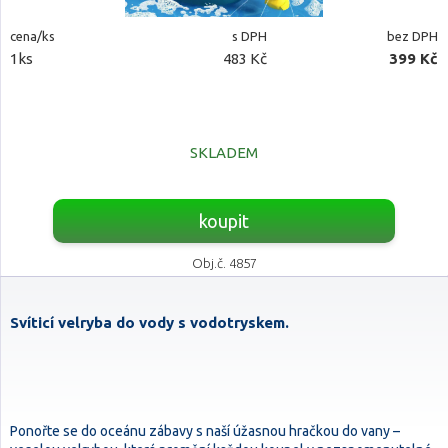
cena/ks
s DPH
bez DPH
1ks
483 Kč
399 Kč
SKLADEM
koupit
Obj.č. 4857
Svíticí velryba do vody s vodotryskem.
Ponořte se do oceánu zábavy s naší úžasnou hračkou do vany –