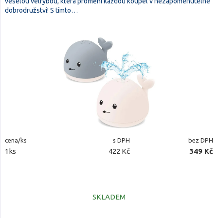
veselou velrybou, která promění každou koupel v nezapomenutelné
dobrodružství! S tímto…
cena/ks
s DPH
bez DPH
1ks
422 Kč
349 Kč
SKLADEM