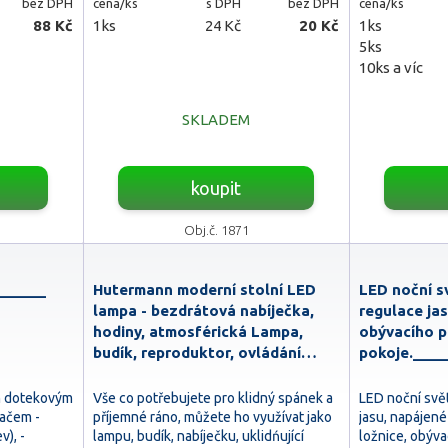
bez DPH
cena/ks
s DPH
bez DPH
cena/ks
88 Kč
1ks
24 Kč
20 Kč
1ks
5ks
10ks a víc
SKLADEM
koupit
Obj.č. 1871
______
Hutermann moderní stolní LED
LED noční sv
lampa - bezdrátová nabíječka,
regulace jas
hodiny, atmosférická Lampa,
obývacího 
budík, reproduktor, ovládání…
pokoje.____
ím dotekovým
Vše co potřebujete pro klidný spánek a
LED noční svět
ačem -
příjemné ráno, můžete ho využívat jako
jasu, napájené
v), -
lampu, budík, nabíječku, uklidńující
ložnice, obýv