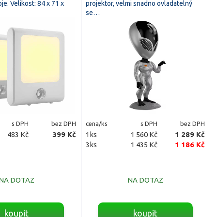
e. Velikost: 84 x 71 x
projektor, velmi snadno ovladatelný
se…
s DPH
bez DPH
cena/ks
s DPH
bez DPH
483 Kč
399 Kč
1ks
1 560 Kč
1 289 Kč
3ks
1 435 Kč
1 186 Kč
NA DOTAZ
NA DOTAZ
koupit
koupit