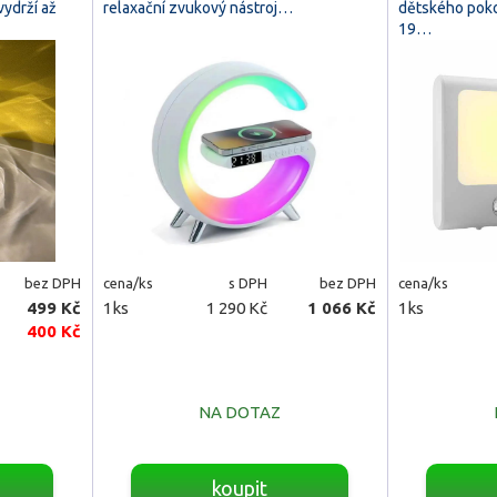
vydrží až
relaxační zvukový nástroj…
dětského pokoj
19…
bez DPH
cena/ks
s DPH
bez DPH
cena/ks
499 Kč
1ks
1 290 Kč
1 066 Kč
1ks
400 Kč
NA DOTAZ
koupit