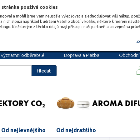
 stránka používá cookies
ungoval a mohli jsme Vám neustále vylepšovat a zjednodušovat Váš nákup, pou
z nich slouží například k udržení Vašeho zboží v košíku, některé k měření návšt
etingu. K některým z těchto údajů mají přístup i naši partneři a to zejména prá
Z
Významní odběratelé
Doprava a Platba
Obchodní
podmínky
Blog
Kariéra
Hledat
Od nejlevnějšího
Od nejdražšího