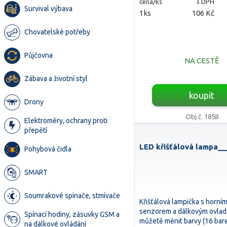
cena/ks
s DPH
Survival výbava
1ks
106 Kč
Chovatelské potřeby
Půjčovna
NA CESTĚ
Zábava a životní styl
koupit
Drony
Obj.č. 1858
Elektroměry, ochrany proti
přepětí
LED křišťálová lampa__
Pohybová čidla
SMART
Soumrakové spínače, stmívače
Křišťálová lampička s horn
senzorem a dálkovým ovlad
Spínací hodiny, zásuvky GSM a
můžetě měnit barvy (16 bare
na dálkové ovládání