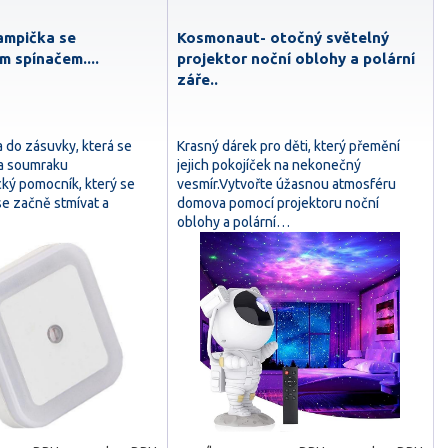
ampička se
Kosmonaut- otočný světelný
 spínačem....
projektor noční oblohy a polární
záře..
 do zásuvky, která se
Krasný dárek pro děti, který přemění
a soumraku
jejich pokojíček na nekonečný
ický pomocník, který se
vesmír.Vytvořte úžasnou atmosféru
 se začně stmívat a
domova pomocí projektoru noční
oblohy a polární…