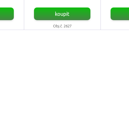
koupit
Obj.č. 2627