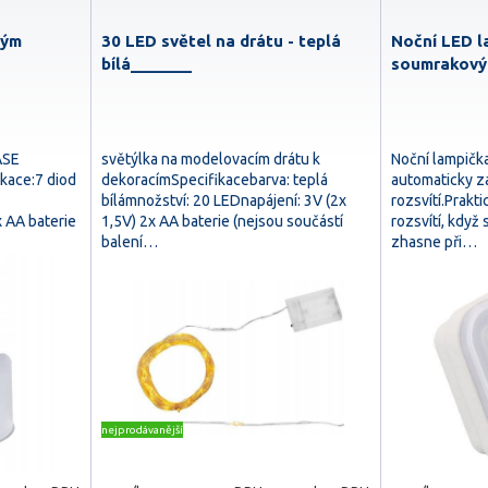
vým
30 LED světel na drátu - teplá
Noční LED l
bílá_______
soumrakovým
ASE
světýlka na modelovacím drátu k
Noční lampička
ace:7 diod
dekoracímSpecifikacebarva: teplá
automaticky z
bílámnožství: 20 LEDnapájení: 3V (2x
rozsvítí.Prakt
x AA baterie
1,5V) 2x AA baterie (nejsou součástí
rozsvítí, když
balení…
zhasne při…
nejprodávanější