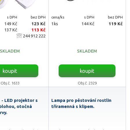
s DPH
bez DPH
cena/ks
s DPH
bez DPH
149 Kč
123 Kč
1ks
144 Kč
119 Kč
137 Kč
113 Kč
244 912 222
SKLADEM
SKLADEM
koupit
koupit
Obj.č. 1633
Obj.č. 2329
 - LED projektor s
Lampa pro pěstování rostlin
blohou, otočná
tříramenná s klipem.
rvy.