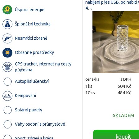
nabíjení přes USB, po nabití 
4…
Úspora energie
Špionážní technika
Nesmrtící zbraně
Obranné prostředky
GPS tracker, internet na cesty
půjčovna
cena/ks
s DPH
Autopříslušenství
1ks
604 Kč
10ks
484 Kč
Kempování
Solární panely
SKLADEM
Váhy osobní a průmyslové
koupit
Sport, zdraví a krása