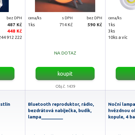
bez DPH
cena/ks
s DPH
bez DPH
cena/ks
487 Kč
1ks
714 Kč
590 Kč
1ks
448 Kč
3ks
44 912 222
10ks a víc
NA DOTAZ
koupit
Obj.č. 1439
stlin
Bluetooth reproduktor, rádio,
Noční lampa
bezdrátová nabíječka, budík,
hvězdnou o
lampa_________
kopule, 4 ba