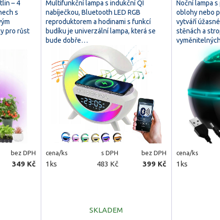
lin – 4
Multifunkční lampa s indukční QI
Noční lampa s
nech s
nabíječkou, Bluetooth LED RGB
oblohy nebo 
svým
reproduktorem a hodinami s funkcí
vytváří úžasné
y pro růst
budíku je univerzální lampa, která se
stěnách a str
bude dobře…
vyměnitelných
bez DPH
cena/ks
s DPH
bez DPH
cena/ks
349 Kč
1ks
483 Kč
399 Kč
1ks
SKLADEM