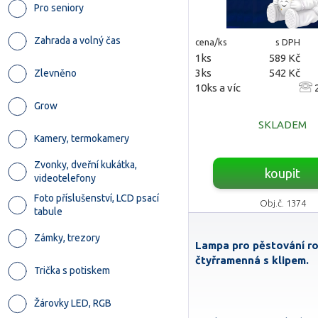
Pro seniory
Zahrada a volný čas
cena/ks
s DPH
1ks
589 Kč
3ks
542 Kč
Zlevněno
10ks a víc
2
Grow
SKLADEM
Kamery, termokamery
Zvonky, dveřní kukátka,
koupit
videotelefony
Foto příslušenství, LCD psací
Obj.č. 1374
tabule
Zámky, trezory
Lampa pro pěstování ro
čtyřramenná s klipem.
Trička s potiskem
Žárovky LED, RGB