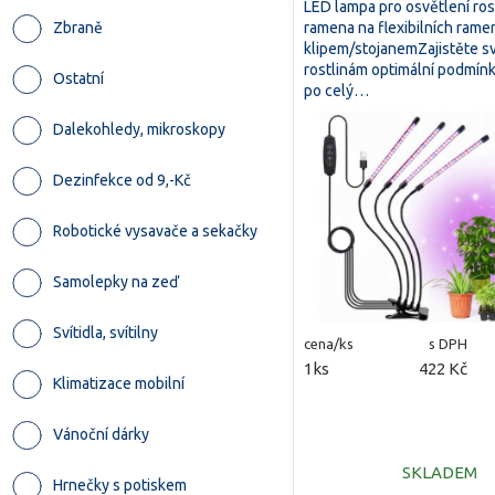
LED lampa pro osvětlení rost
ramena na flexibilních rame
Zbraně
klipem/stojanemZajistěte 
rostlinám optimální podmínk
Ostatní
po celý…
Dalekohledy, mikroskopy
Dezinfekce od 9,-Kč
Robotické vysavače a sekačky
Samolepky na zeď
Svítidla, svítilny
cena/ks
s DPH
1ks
422 Kč
Klimatizace mobilní
Vánoční dárky
SKLADEM
Hrnečky s potiskem