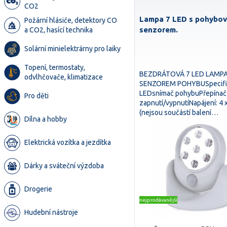
CO2
Lampa 7 LED s pohybo
Požární hlásiče, detektory CO
senzorem.
a CO2, hasící technika
Solární minielektrárny pro laiky
Topení, termostaty,
BEZDRÁTOVÁ 7 LED LAMP
odvlhčovače, klimatizace
SENZOREM POHYBUSpecifik
LEDsnímač pohybuPřepínač
Pro děti
zapnutí/vypnutíNapájení: 4 
(nejsou součástí balení…
Dílna a hobby
Elektrická vozítka a jezdítka
Dárky a sváteční výzdoba
Drogerie
nejprodávanější
Hudební nástroje