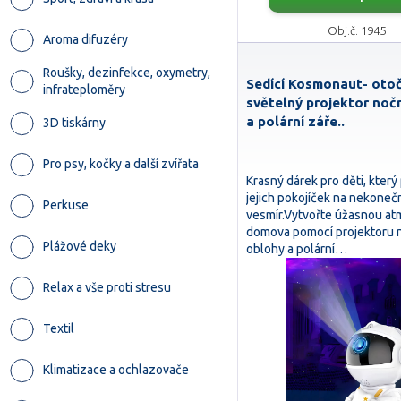
Obj.č. 1945
Aroma difuzéry
Roušky, dezinfekce, oxymetry,
Sedící Kosmonaut- oto
infrateploměry
světelný projektor noč
a polární záře..
3D tiskárny
Pro psy, kočky a další zvířata
Krasný dárek pro děti, kter
jejich pokojíček na nekoneč
Perkuse
vesmír.Vytvořte úžasnou at
domova pomocí projektoru 
Plážové deky
oblohy a polární…
Relax a vše proti stresu
Textil
Klimatizace a ochlazovače