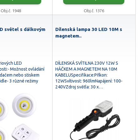
Obj.č. 1948
Obj.č. 1376
D světel s dálkovým
Dílenská lampa 30 LED 10M s
magnetem..
riových LED
DÍLENSKÁ SVÍTILNA 230V 12W S
nosti:- Možnost ovládání
HÁČKEM A MAGNETEM NA 10M
adačem nebo stiskem
KABELUSpecifikace:Příkon:
tidle- 3 různé režimy
12WSvítivost: 960lmNapájení: 100-
240VZdroj světla: 30 x…