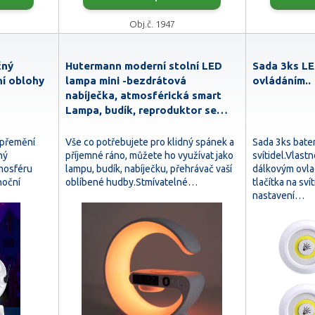
Obj.č. 1947
čný
Hutermann moderní stolní LED
Sada 3ks LE
ní oblohy
lampa mini -bezdrátová
ovládáním..
nabíječka, atmosférická smart
Lampa, budík, reproduktor se…
ý přemění
Vše co potřebujete pro klidný spánek a
Sada 3ks bate
ný
příjemné ráno, můžete ho využívat jako
svítidel.Vlast
mosféru
lampu, budík, nabíječku, přehrávač vaší
dálkovým ovl
noční
oblíbené hudby.Stmívatelné…
tlačítka na sví
nastavení…