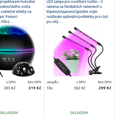
 projektorem hvězdné
LED lampa pro osvětlení rostlin – 3
podmořského světa
ramena na flexibilních ramenech s
 světelné efekty na
klipem/stojanemZajistěte svým
opě. Pomocí
rostlinám optimální podmínky pro růst
 filtrů…
po celý…
s DPH
bez DPH
cena/ks
s DPH
bez DPH
265 Kč
219 Kč
1ks
362 Kč
299 Kč
SKLADEM
SKLADEM