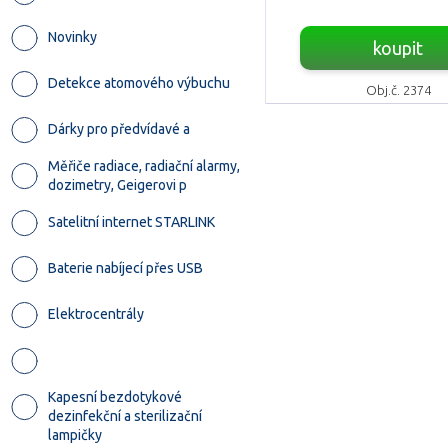
Novinky
koupit
Detekce atomového výbuchu
Obj.č. 2374
Dárky pro předvídavé a
Měřiče radiace, radiační alarmy,
dozimetry, Geigerovi p
Satelitní internet STARLINK
Baterie nabíjecí přes USB
Elektrocentrály
Kapesní bezdotykové
dezinfekční a sterilizační
lampičky