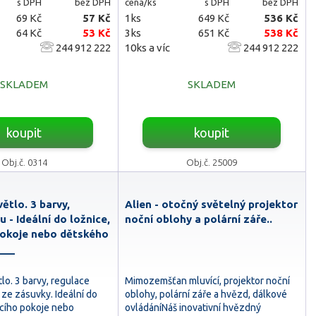
s DPH
bez DPH
cena/ks
s DPH
bez DPH
69 Kč
57 Kč
1ks
649 Kč
536 Kč
64 Kč
53 Kč
3ks
651 Kč
538 Kč
244 912 222
10ks a víc
244 912 222
SKLADEM
SKLADEM
koupit
koupit
Obj.č. 0314
Obj.č. 25009
ětlo. 3 barvy,
Alien - otočný světelný projektor
u - Ideální do ložnice,
noční oblohy a polární záře..
pokoje nebo dětského
___
lo. 3 barvy, regulace
Mimozemšťan mluvící, projektor noční
 ze zásuvky. Ideální do
oblohy, polární záře a hvězd, dálkové
acího pokoje nebo
ovládáníNáš inovativní hvězdný