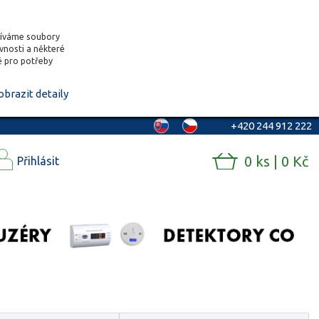
žíváme soubory
ěvnosti a některé
vě pro potřeby
obrazit detaily
+420 244 912 222
0 ks | 0 Kč
Přihlásit