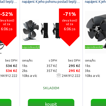
stačí teplý…
napájení. K jeho pohonu postačí teplý…
napájení. K j
-52%
-71%
sleva končí
sleva končí
už za
už za
6:06
6:06
:25
:25
nejprodávanější
nejprodávanější
bez DPH
cena/ks
s DPH
bez DPH
cena/ks
536 Kč
1ks
357 Kč
295 Kč
1ks
536 Kč
2ks
357 Kč
295 Kč
3ks
44 912 222
10ks a víc
244 912 222
10ks a víc
SKLADEM
koupit