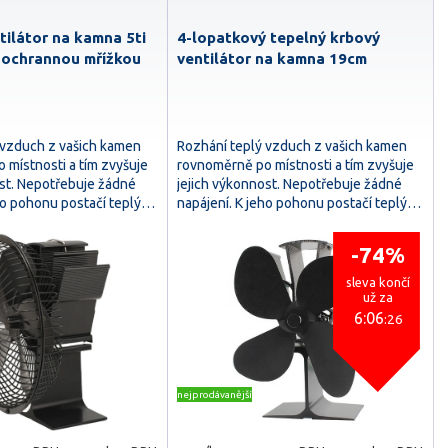
tilátor na kamna 5ti
4-lopatkový tepelný krbový
 ochrannou mřížkou
ventilátor na kamna 19cm
 vzduch z vašich kamen
Rozhání teplý vzduch z vašich kamen
 místnosti a tím zvyšuje
rovnoměrně po místnosti a tím zvyšuje
ost. Nepotřebuje žádné
jejich výkonnost. Nepotřebuje žádné
eho pohonu postačí teplý…
napájení. K jeho pohonu postačí teplý…
-74%
sleva končí
už za
6:06
:25
nejprodávanější