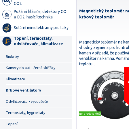
CO2
Magnetický teploměr n
Požární hlásiče, detektory CO
krbový teploměr
a CO2, hasící technika
Solární minielektrárny pro laiky
Topení, termostaty,
Magnetický teploměr na ka
odvlhčovače, klimatizace
vhodný zejména pro kontrol
kamen v případě, že používá
Biokrby
ventilátor na kamna. Pomáhá
teplotu…
Kamery do aut - černé skříňky
Klimatizace
Krbové ventilátory
Odvlhčovače - vysoušeče
Termostaty, hygrostaty
nejprodávanější
Topení