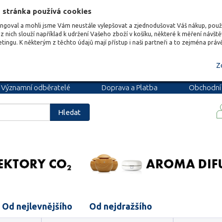
 stránka používá cookies
ungoval a mohli jsme Vám neustále vylepšovat a zjednodušovat Váš nákup, pou
z nich slouží například k udržení Vašeho zboží v košíku, některé k měření návšt
etingu. K některým z těchto údajů mají přístup i naši partneři a to zejména prá
Z
Významní odběratelé
Doprava a Platba
Obchodní
podmínky
Blog
Kariéra
Hledat
Od nejlevnějšího
Od nejdražšího