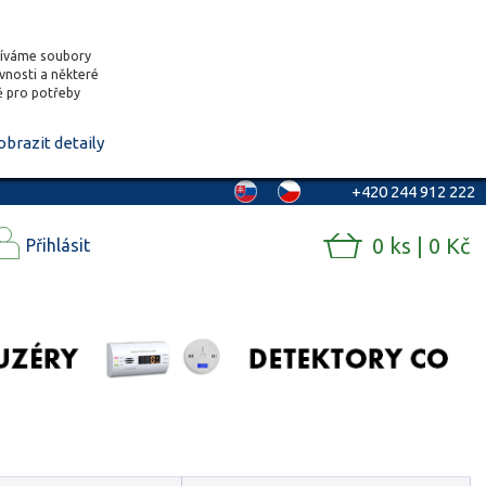
žíváme soubory
ěvnosti a některé
vě pro potřeby
obrazit detaily
+420 244 912 222
0 ks | 0 Kč
Přihlásit