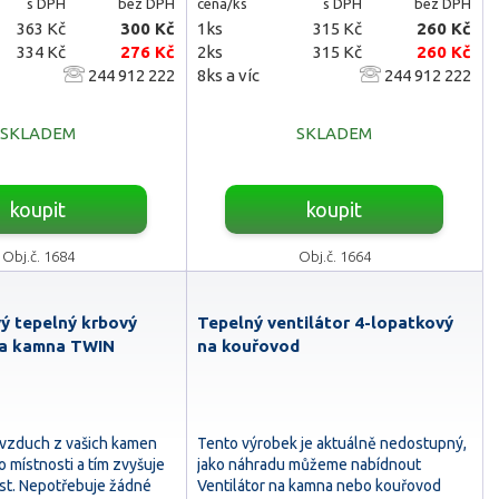
s DPH
bez DPH
cena/ks
s DPH
bez DPH
363 Kč
300 Kč
1ks
315 Kč
260 Kč
334 Kč
276 Kč
2ks
315 Kč
260 Kč
244 912 222
8ks a víc
244 912 222
SKLADEM
SKLADEM
koupit
koupit
Obj.č. 1684
Obj.č. 1664
ý tepelný krbový
Tepelný ventilátor 4-lopatkový
na kamna TWIN
na kouřovod
 vzduch z vašich kamen
Tento výrobek je aktuálně nedostupný,
 místnosti a tím zvyšuje
jako náhradu můžeme nabídnout
ost. Nepotřebuje žádné
Ventilátor na kamna nebo kouřovod