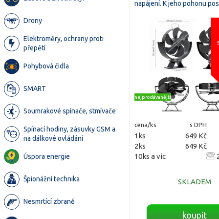
napájení. K jeho pohonu po
Drony
Elektroměry, ochrany proti
přepětí
Pohybová čidla
SMART
nejprodávanější
Soumrakové spínače, stmívače
cena/ks
s DPH
Spínací hodiny, zásuvky GSM a
1ks
649 Kč
na dálkové ovládání
2ks
649 Kč
10ks a víc
2
Úspora energie
Špionážní technika
SKLADEM
Nesmrtící zbraně
koupit