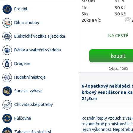
cena/ks
s DPH
1ks
90 Kč
Pro děti
5ks
90 Kč
20ks a víc
2
Dílna a hobby
NA CESTĚ
Elektrická vozítka a jezdítka
Dárky a sváteční výzdoba
koupit
Drogerie
Obj.č. 1685
Hudební nástroje
6-lopatkový naklápěcí 
Survival výbava
krbový ventilátor na k
21,5cm
Chovatelské potřeby
Rozhání teplý vzduch z vaš
Půjčovna
rovnoměrně po místnosti a t
jejich výkonnost. Nepotřeb
Zábava a životní styl