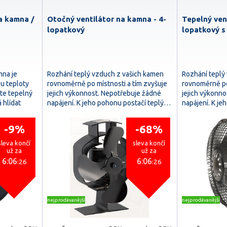
a kamna /
Otočný ventilátor na kamna - 4-
Tepelný ven
lopatkový
lopatkový s
mna je
Rozhání teplý vzduch z vašich kamen
Rozhání teplý
u teploty
rovnoměrně po místnosti a tím zvyšuje
rovnoměrně po
te tepelný
jejich výkonnost. Nepotřebuje žádné
jejich výkonn
 hlídat
napájení. K jeho pohonu postačí teplý…
napájení. K j
-9%
-68%
sleva končí
sleva končí
už za
už za
6:06
6:06
:25
:25
nejprodávanější
nejprodávanější