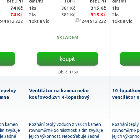
bez DPH
cena/ks
s DPH
bez DPH
cena/ks
74 Kč
1ks
381 Kč
315 Kč
1ks
74 Kč
2ks
381 Kč
315 Kč
2ks
44 912 222
10ks a víc
244 912 222
10ks a víc
SKLADEM
koupit
Obj.č. 1760
tepelný
Ventilátor na kamna nebo
10-lopatkov
amna
kouřovod 2v1 4-lopatkový
ventilátor 
ich kamen
Rozhání teplý vzduch z vašich kamen
Rozhání teplý
ím zvyšuje
rovnoměrně po místnosti a tím zvyšuje
rovnoměrně po
uje žádné
jejich výkonnost. Nepotřebuje žádné
jejich výkonn