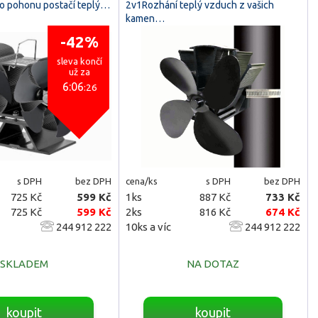
eho pohonu postačí teplý…
2v1Rozhání teplý vzduch z vašich
kamen…
-42%
sleva končí
už za
6:06
:25
s DPH
bez DPH
cena/ks
s DPH
bez DPH
725 Kč
599 Kč
1ks
887 Kč
733 Kč
725 Kč
599 Kč
2ks
816 Kč
674 Kč
244 912 222
10ks a víc
244 912 222
SKLADEM
NA DOTAZ
koupit
koupit