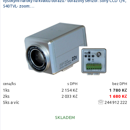
vysokými nároky na kvalitu obrazu.- obrazový senzor: Sony CCD 1/4',
540TVL- zoom:…
cena/ks
s DPH
bez DPH
1ks
2 154 Kč
1 780 Kč
2ks
2 033 Kč
1 680 Kč
5ks a víc
244 912 222
SKLADEM