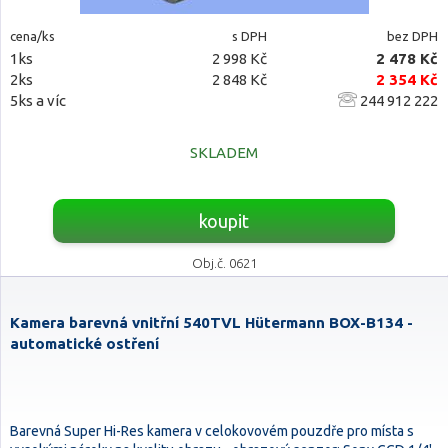
cena/ks
s DPH
bez DPH
1ks
2 998 Kč
2 478 Kč
2ks
2 848 Kč
2 354 Kč
5ks a víc
244 912 222
SKLADEM
koupit
Obj.č. 0621
Kamera barevná vnitřní 540TVL Hütermann BOX-B134 -
automatické ostření
Barevná Super Hi-Res kamera v celokovovém pouzdře pro místa s