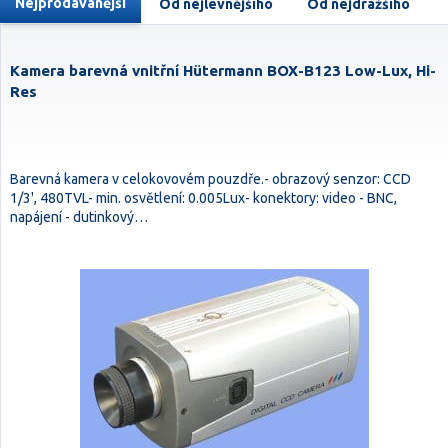
Nejprodávanější
Od nejlevnějšího
Od nejdražšího
Kamera barevná vnitřní Hütermann BOX-B123 Low-Lux, Hi-
Res
Barevná kamera v celokovovém pouzdře.- obrazový senzor: CCD
1/3', 480TVL- min. osvětlení: 0.005Lux- konektory: video - BNC,
napájení - dutinkový…