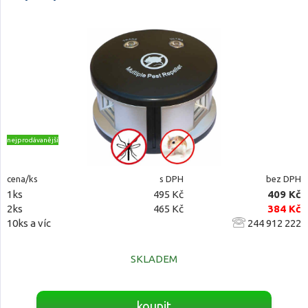
nejprodávanější
cena/ks
s DPH
bez DPH
1ks
495 Kč
409 Kč
2ks
465 Kč
384 Kč
10ks a víc
244 912 222
SKLADEM
koupit