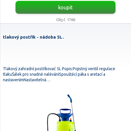
koupit
Obj.č. 1766
tlakový postřik - nádoba 5L.
Tlakový zahradní postřikovač 5L Popis:Pojistný ventil regulace
tlakuŠálek pro snadné naléváníSpouštěcí páka s aretací a
nastavenímNastavitelná…