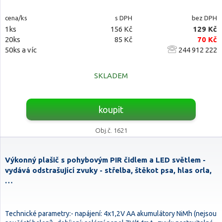
cena/ks
s DPH
bez DPH
1ks
156 Kč
129 Kč
20ks
85 Kč
70 Kč
50ks a víc
244 912 222
SKLADEM
koupit
Obj.č. 1621
Výkonný plašič s pohybovým PIR čidlem a LED světlem -
vydává odstrašující zvuky - střelba, štěkot psa, hlas orla,
…
Technické parametry:- napájení: 4x1,2V AA akumulátory NiMh (nejsou