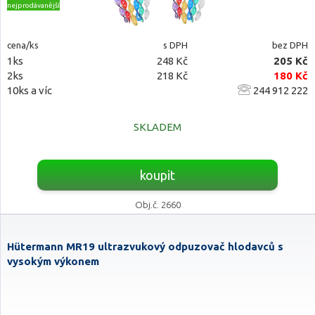
nejprodávanější
cena/ks
s DPH
bez DPH
1ks
248 Kč
205 Kč
2ks
218 Kč
180 Kč
10ks a víc
244 912 222
SKLADEM
koupit
Obj.č. 2660
Hütermann MR19 ultrazvukový odpuzovač hlodavců s
vysokým výkonem