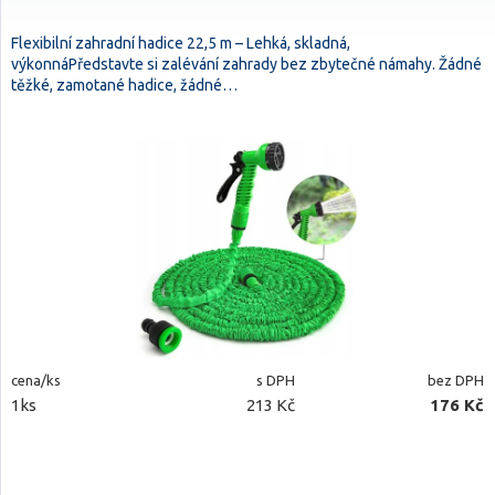
Flexibilní zahradní hadice 22,5 m – Lehká, skladná,
výkonnáPředstavte si zalévání zahrady bez zbytečné námahy. Žádné
těžké, zamotané hadice, žádné…
cena/ks
s DPH
bez DPH
1ks
213 Kč
176 Kč