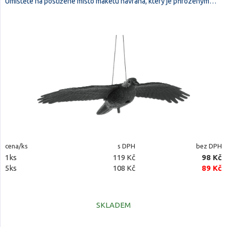
Umístěte na postižené místo maketu havrana, který je přirozeným…
cena/ks
s DPH
bez DPH
1ks
119 Kč
98 Kč
5ks
108 Kč
89 Kč
SKLADEM