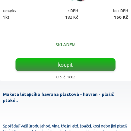
cena/ks
s DPH
bez DPH
1ks
182 Kč
150 Kč
SKLADEM
koupit
Obj.č. 1602
Maketa létajícího havrana plastová - havran - plašič
ptáků..
Spořádají Vaší úrodu jahod, vína, třešní atd. špačci, kosi nebo jiní ptáci?