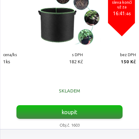
sleva končí
už za
16:41
:45
cena/ks
s DPH
bez DPH
1ks
182 Kč
150 Kč
SKLADEM
koupit
Obj.č. 1603