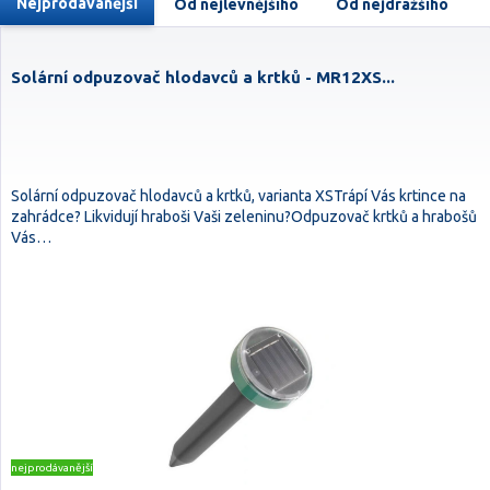
Nejprodávanější
Od nejlevnějšího
Od nejdražšího
Solární odpuzovač hlodavců a krtků - MR12XS...
Solární odpuzovač hlodavců a krtků, varianta XSTrápí Vás krtince na
zahrádce? Likvidují hraboši Vaši zeleninu?Odpuzovač krtků a hrabošů
Vás…
nejprodávanější