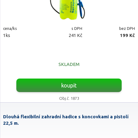
cena/ks
s DPH
bez DPH
1ks
241 Kč
199 Kč
SKLADEM
koupit
Obj.č. 1873
Dlouhá flexibilní zahradní hadice s koncovkami a pistolí
22,5 m.