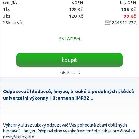
cena/ks
s DPH
bez DPH
1ks
128 Kč
106 Kč
3ks
120 Kč
99 Kč
25ks a víc
244 912 222
SKLADEM
koupit
Obj.č. 2215
Odpuzovač hlodavců, hmyzu, brouků a podobných škůdců
univerzální výkonný Hütermann IMR32...
Výkonný ultrazvukový odpuzovač Vás pohodlně zbaví obtížných
hlodavců i hmyzu.Přepínatelný vysokofrekvenční zvuk je pro člověka
neslyšitelný, ale…