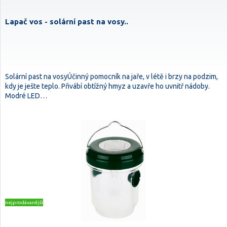
Lapač vos - solární past na vosy..
Solární past na vosyÚčinný pomocník na jaře, v létě i brzy na podzim,
kdy je ješte teplo. Přivábí obtížný hmyz a uzavře ho uvnitř nádoby.
Modré LED…
nejprodávanější