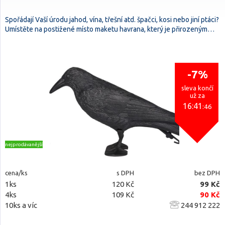
Spořádají Vaší úrodu jahod, vína, třešní atd. špačci, kosi nebo jiní ptáci?
Umístěte na postižené místo maketu havrana, který je přirozeným…
-7%
sleva končí
už za
16:41
:45
nejprodávanější
cena/ks
s DPH
bez DPH
1ks
120 Kč
99 Kč
4ks
109 Kč
90 Kč
10ks a víc
244 912 222