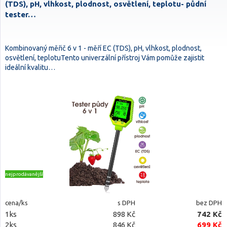
(TDS), pH, vlhkost, plodnost, osvětlení, teplotu- půdní
tester…
Kombinovaný měřič 6 v 1 - měří EC (TDS), pH, vlhkost, plodnost,
osvětlení, teplotuTento univerzální přístroj Vám pomůže zajistit
ideální kvalitu…
nejprodávanější
cena/ks
s DPH
bez DPH
1ks
898 Kč
742 Kč
2ks
846 Kč
699 Kč