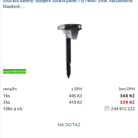
součástí balení)- dobíjení: solární panel 7V/14mA- zvuk: nastavitelná
hlasitost-…
nejprodávanější
cena/ks
s DPH
bez DPH
1ks
445 Kč
368 Kč
3ks
410 Kč
339 Kč
10ks a víc
244 912 222
NA DOTAZ