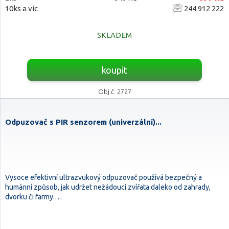
10ks a víc
244 912 222
SKLADEM
koupit
Obj.č. 2727
Odpuzovač s PIR senzorem (univerzální)...
Vysoce efektivní ultrazvukový odpuzovač používá bezpečný a
humánní způsob, jak udržet nežádoucí zvířata daleko od zahrady,
dvorku či farmy.…