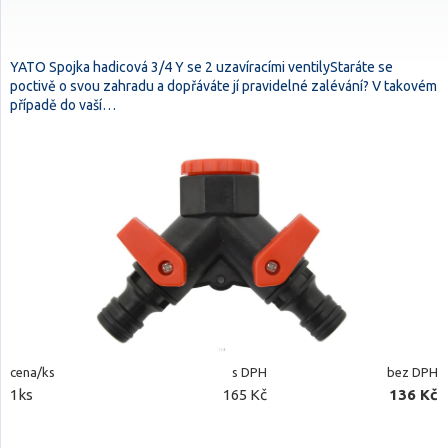
YATO Spojka hadicová 3/4 Y se 2 uzavíracími ventilyStaráte se
poctivě o svou zahradu a dopřáváte jí pravidelné zalévání? V takovém
případě do vaší…
cena/ks
s DPH
bez DPH
1ks
165 Kč
136 Kč