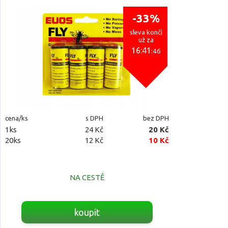
-33%
sleva končí
už za
16:41
:45
cena/ks
s DPH
bez DPH
1ks
24 Kč
20 Kč
20ks
12 Kč
10 Kč
NA CESTĚ
koupit