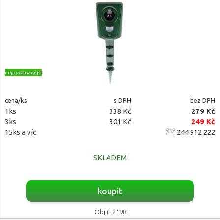
nejprodávanější
cena/ks
s DPH
bez DPH
1ks
338 Kč
279 Kč
3ks
301 Kč
249 Kč
15ks a víc
244 912 222
SKLADEM
koupit
Obj.č. 2198