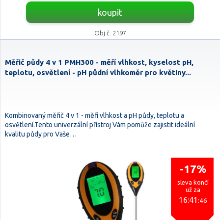
koupit
Obj.č. 2197
Měřič půdy 4 v 1 PMH300 - měří vlhkost, kyselost pH,
teplotu, osvětlení - pH půdní vlhkoměr pro květiny...
Kombinovaný měřič 4 v 1 - měří vlhkost a pH půdy, teplotu a
osvětlení.Tento univerzální přístroj Vám pomůže zajistit ideální
kvalitu půdy pro Vaše…
-17%
sleva končí
už za
16:41
:45