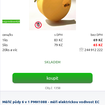
nejprodávanější
cena/ks
s DPH
bez DPH
1ks
83 Kč
69 Kč
5ks
79 Kč
65 Kč
20ks a víc
244 912 222
SKLADEM
koupit
Obj.č. 1358
Měřič půdy 6 v 1 PMH1088 - měří elektrickou vodivost EC