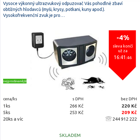
Vysoce výkonný ultrazvukový odpuzovač Vás pohodlně zbaví
obtížných hlodavců (myši, krysy, potkani, kuny apod.).
Vysokofrekvenční zvuk je pro…
-4%
sleva končí
už za
16:41
:45
nejprodávanější
cena/ks
s DPH
bez DPH
1ks
266 Kč
220 Kč
5ks
253 Kč
209 Kč
20ks a víc
244 912 222
SKLADEM