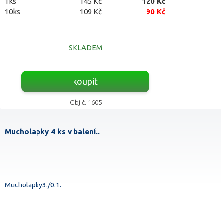
1ks
145 Kč
120 Kč
10ks
109 Kč
90 Kč
SKLADEM
koupit
Obj.č. 1605
Mucholapky 4 ks v balení..
Mucholapky3./0.1.