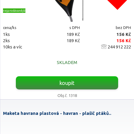
nejprodávanější
cena/ks
s DPH
bez DPH
1ks
189 Kč
156 Kč
2ks
189 Kč
156 Kč
10ks a víc
244 912 222
SKLADEM
koupit
Obj.č. 1318
Maketa havrana plastová - havran - plašič ptáků..