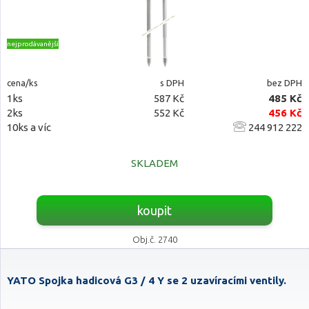
nejprodávanější
cena/ks
s DPH
bez DPH
1ks
587 Kč
485 Kč
2ks
552 Kč
456 Kč
10ks a víc
244 912 222
SKLADEM
koupit
Obj.č. 2740
YATO Spojka hadicová G3 / 4 Y se 2 uzavíracími ventily.