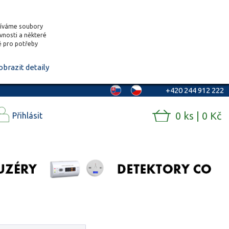
žíváme soubory
ěvnosti a některé
vě pro potřeby
obrazit detaily
+420 244 912 222
0 ks | 0 Kč
Přihlásit