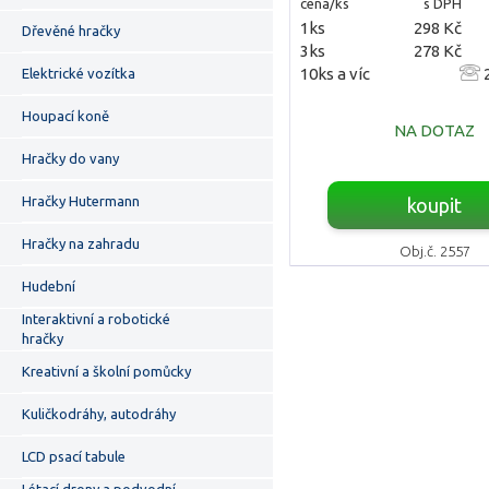
cena/ks
s DPH
1ks
298 Kč
Dřevěné hračky
3ks
278 Kč
10ks a víc
2
Elektrické vozítka
Houpací koně
NA DOTAZ
Hračky do vany
Hračky Hutermann
koupit
Hračky na zahradu
Obj.č. 2557
Hudební
Interaktivní a robotické
hračky
Kreativní a školní pomůcky
Kuličkodráhy, autodráhy
LCD psací tabule