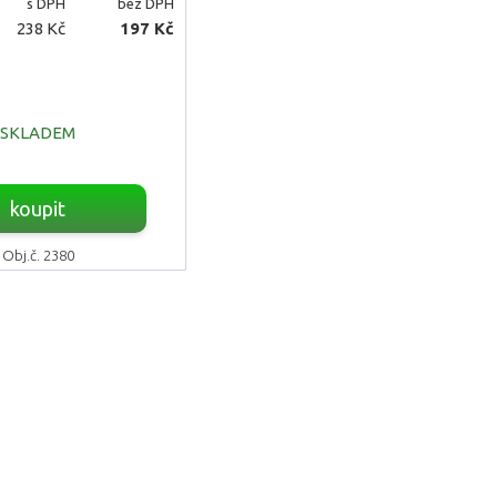
s DPH
bez DPH
238 Kč
197 Kč
SKLADEM
koupit
Obj.č. 2380