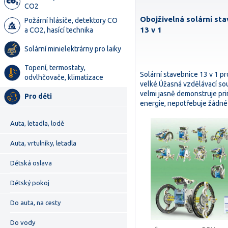
CO2
Obojživelná solární st
Požární hlásiče, detektory CO
13 v 1
a CO2, hasící technika
Solární minielektrárny pro laiky
Topení, termostaty,
Solární stavebnice 13 v 1 pr
odvlhčovače, klimatizace
velké.Úžasná vzdělávací so
velmi jasně demonstruje pri
Pro děti
energie, nepotřebuje žádné
Auta, letadla, lodě
Auta, vrtulníky, letadla
Dětská oslava
Dětský pokoj
Do auta, na cesty
Do vody