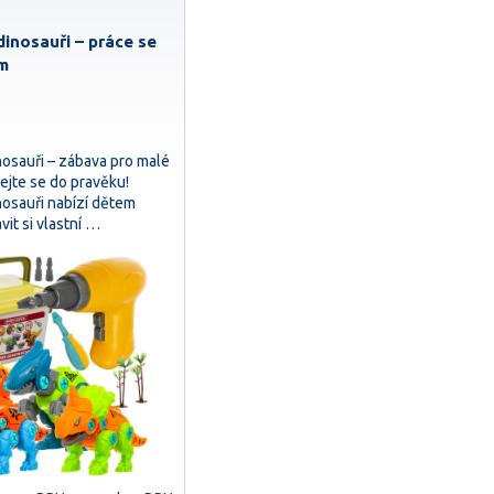
dinosauři – práce se
m
nosauři – zábava pro malé
ejte se do pravěku!
nosauři nabízí dětem
it si vlastní …