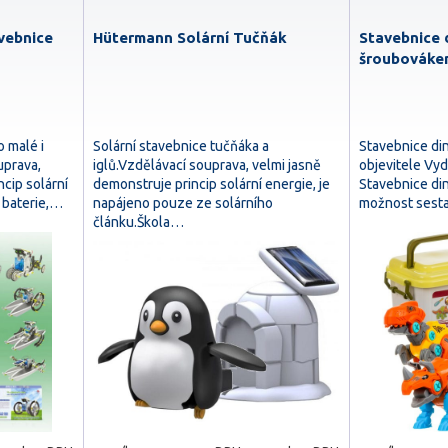
avebnice
Hütermann Solární Tučňák
Stavebnice 
šroubováke
o malé i
Solární stavebnice tučňáka a
Stavebnice di
uprava,
iglů.Vzdělávací souprava, velmi jasně
objevitele Vyd
ncip solární
demonstruje princip solární energie, je
Stavebnice di
 baterie,…
napájeno pouze ze solárního
možnost sestav
článku.Škola…