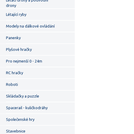
Létací drony a podvodní
drony
Létající ryby
Modely na dálkové ovládání
Panenky
Plyšové hračky
Pro nejmenší 0 - 24m
RC hračky
Roboti
Skládačky a puzzle
Spacerail - kuličkodráhy
Společenské hry
Stavebnice