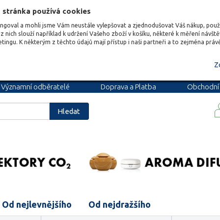
 stránka používá cookies
ungoval a mohli jsme Vám neustále vylepšovat a zjednodušovat Váš nákup, pou
z nich slouží například k udržení Vašeho zboží v košíku, některé k měření návšt
etingu. K některým z těchto údajů mají přístup i naši partneři a to zejména prá
Z
Významní odběratelé
Doprava a Platba
Obchodní
podmínky
Blog
Kariéra
Hledat
Od nejlevnějšího
Od nejdražšího