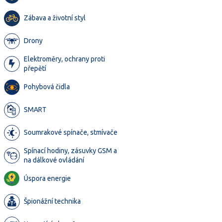
Zábava a životní styl
Drony
Elektroměry, ochrany proti
přepětí
Pohybová čidla
SMART
Soumrakové spínače, stmívače
Spínací hodiny, zásuvky GSM a
na dálkové ovládání
Úspora energie
Špionážní technika