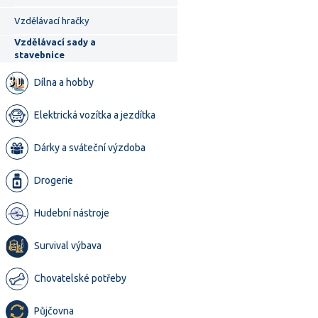
Vzdělávací hračky
Vzdělávací sady a
stavebnice
Dílna a hobby
Elektrická vozítka a jezdítka
Dárky a sváteční výzdoba
Drogerie
Hudební nástroje
Survival výbava
Chovatelské potřeby
Půjčovna