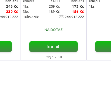
bez DPH
cena/ks
s DPH
bez DPH
cena/ks
246 Kč
1ks
209 Kč
173 Kč
1ks
230 Kč
3ks
189 Kč
156 Kč
44 912 222
10ks a víc
244 912 222
NA DOTAZ
koupit
Obj.č. 2558