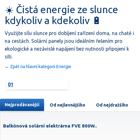
☀️ Čistá energie ze slunce
kdykoliv a kdekoliv 🔋
Využijte sílu slunce pro dobíjení zařízení doma, na chatě i
na cestách. Solární panely jsou ideálním řešením pro
ekologické a nezávislé napájení bez nutnosti připojení k
síti.
←
Zpět na hlavní kategorii Energie
01
Nejprodávanější
Od nejlevnějšího
Od nejdražšího
Balkónová solární elektrárna FVE 800W..