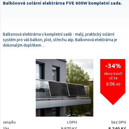
Balkónová solární elektrárna FVE 600W kompletní sada.
Balkonová elektrárna v kompletní sadě - malý, praktický solární
systém pro váš balkon, plot, střechu atp. Balkonová elektrárna je
dokonalým doplňkem…
-34%
sleva končí
už za
6:06
:40
cena/ks
s DPH
bez DPH
1ks
9 970 Kč
8 240 Kč