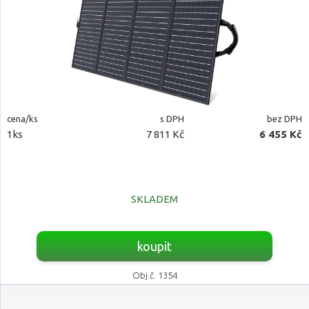
cena/ks
s DPH
bez DPH
1ks
7 811 Kč
6 455 Kč
SKLADEM
koupit
Obj.č. 1354