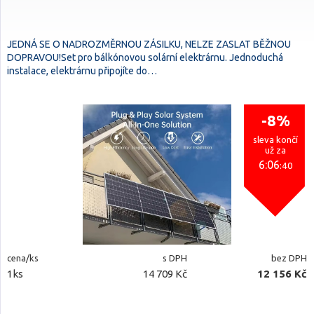
JEDNÁ SE O NADROZMĚRNOU ZÁSILKU, NELZE ZASLAT BĚŽNOU
DOPRAVOU!Set pro bálkónovou solární elektrárnu. Jednoduchá
instalace, elektrárnu připojíte do…
-8%
sleva končí
už za
6:06
:40
cena/ks
s DPH
bez DPH
1ks
14 709 Kč
12 156 Kč