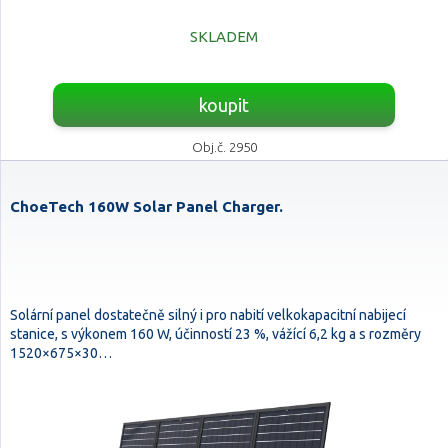
SKLADEM
koupit
Obj.č. 2950
ChoeTech 160W Solar Panel Charger.
Solární panel dostatečně silný i pro nabití velkokapacitní nabijecí
stanice, s výkonem 160 W, účinností 23 %, vážící 6,2 kg a s rozměry
1520×675×30…