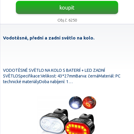
koupit
Obj.č. 6250
Vodotěsné, přední a zadní světlo na kolo.
VODOTĚSNÉ SVĚTLO NA KOLO S BATERIÍ + LED ZADNÍ
SVĚTLOSpecifikace:Velikost: 43*27mmBarva: černáMateriál: PC
technické materiályDoba nabíjení: 1…