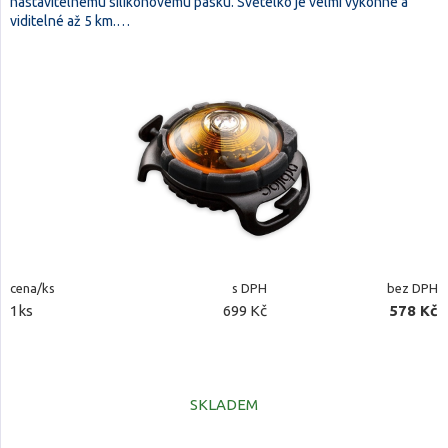
nastavitelnému silikonovému pásku. Světélko je velmi výkonné a
viditelné až 5 km.…
cena/ks
s DPH
bez DPH
1ks
699 Kč
578 Kč
SKLADEM