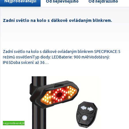
Nejprodávanější
Od nejlevnějšího
Od nejdražšího
Zadní světlo na kolo s dálkově ovládaným blinkrem.
Zadní světlo na kolo s dálkově ovládaným blinkrem SPECIFIKACE:5
režimů osvětleníTyp diody: LEDBaterie: 900 mAhVodotěsný:
IP65Doba svícení: až 36…
nejprodávanější