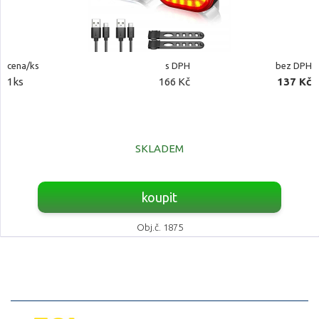
cena/ks
s DPH
bez DPH
1ks
166 Kč
137 Kč
SKLADEM
koupit
Obj.č. 1875