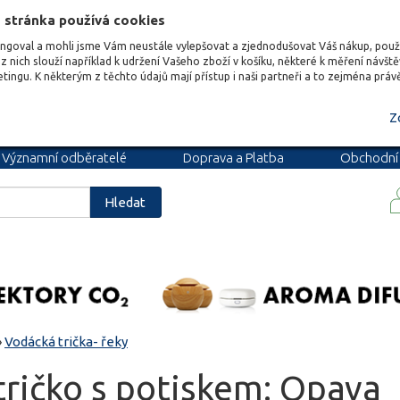
 stránka používá cookies
ungoval a mohli jsme Vám neustále vylepšovat a zjednodušovat Váš nákup, pou
z nich slouží například k udržení Vašeho zboží v košíku, některé k měření návšt
etingu. K některým z těchto údajů mají přístup i naši partneři a to zejména prá
Z
Významní odběratelé
Doprava a Platba
Obchodní
podmínky
Blog
Kariéra
Hledat
»
Vodácká trička- řeky
ričko s potiskem: Opava