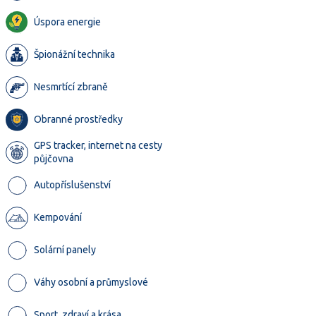
Úspora energie
Špionážní technika
Nesmrtící zbraně
Obranné prostředky
GPS tracker, internet na cesty
půjčovna
Autopříslušenství
Kempování
Solární panely
Váhy osobní a průmyslové
Sport, zdraví a krása