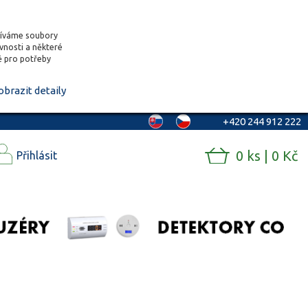
žíváme soubory
ěvnosti a některé
vě pro potřeby
obrazit detaily
+420 244 912 222
0 ks | 0 Kč
Přihlásit