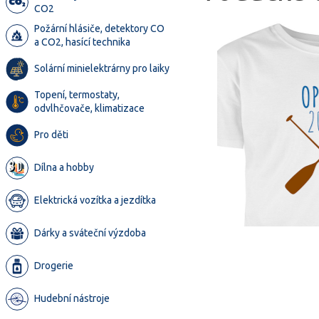
CO2
Požární hlásiče, detektory CO
a CO2, hasící technika
Solární minielektrárny pro laiky
Topení, termostaty,
odvlhčovače, klimatizace
Pro děti
Dílna a hobby
Elektrická vozítka a jezdítka
Dárky a sváteční výzdoba
Drogerie
Hudební nástroje