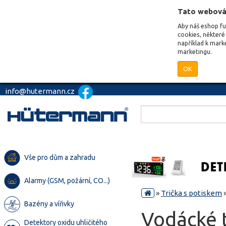
Tato webová
Aby náš eshop f
cookies, některé 
například k mark
marketingu.
OK
info@hutermann.cz
Vše pro dům a zahradu
Alarmy (GSM, požární, CO...)
»
Trička s potiskem
Bazény a vířivky
Vodácké t
Detektory oxidu uhličitého