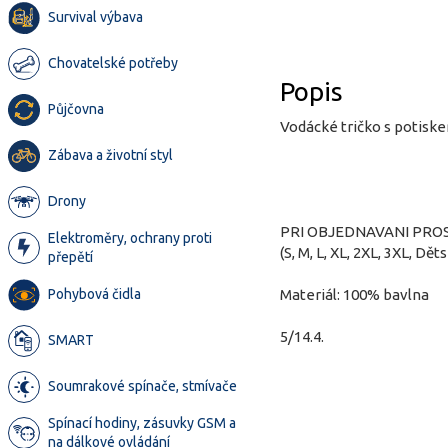
Survival výbava
Chovatelské potřeby
Popis
Půjčovna
Vodácké tričko s potisk
Zábava a životní styl
Drony
PRI OBJEDNAVANI PRO
Elektroměry, ochrany proti
(S, M, L, XL, 2XL, 3XL, Děts
přepětí
Pohybová čidla
Materiál: 100% bavlna
5/14.4.
SMART
Soumrakové spínače, stmívače
Spínací hodiny, zásuvky GSM a
na dálkové ovládání