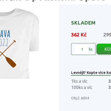
SKLADEM
362 Kč
29
KO
ks
Levněji? Kupte více ku
1ks a víc
3
100ks a víc
3
Obj.č. 6034