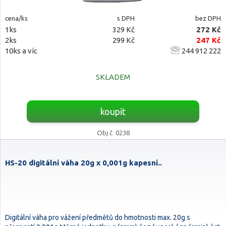
cena/ks
s DPH
bez DPH
1ks
329 Kč
272 Kč
2ks
299 Kč
247 Kč
10ks a víc
244 912 222
SKLADEM
koupit
Obj.č. 0238
HS-20 digitální váha 20g x 0,001g kapesní..
Digitální váha pro vážení předmětů do hmotnosti max. 20g s