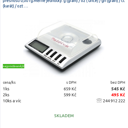
přesností 0,001g.Měrné jednotky: g (gram) / oz ( unce) / gn (grain) / ct
(karát) / ozt …
nejprodávanější
cena/ks
s DPH
bez DPH
1ks
659 Kč
545 Kč
2ks
599 Kč
495 Kč
10ks a víc
244 912 222
SKLADEM