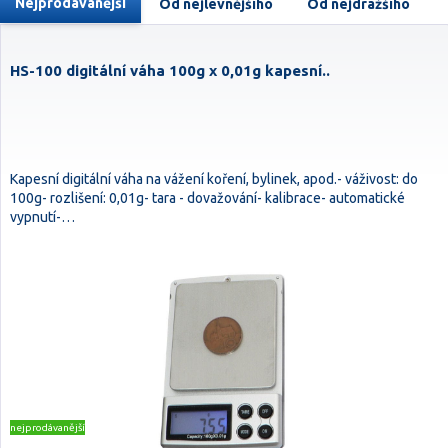
Nejprodávanější
Od nejlevnějšího
Od nejdražšího
HS-100 digitální váha 100g x 0,01g kapesní..
Kapesní digitální váha na vážení koření, bylinek, apod.- váživost: do
100g- rozlišení: 0,01g- tara - dovažování- kalibrace- automatické
vypnutí-…
nejprodávanější