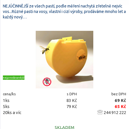
NEJÚČINNĚJŠÍ ze všech pastí, podle měření nachytá zřetelně nejvíc
vos...Různé pasti na vosy, vlastní i cizí výroby, prodáváme mnoho let a
každý nový…
nejprodávanější
cena/ks
s DPH
bez DPH
1ks
83 Kč
69 Kč
5ks
79 Kč
65 Kč
20ks a víc
244 912 222
SKLADEM