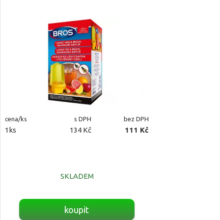
cena/ks
s DPH
bez DPH
1ks
134 Kč
111 Kč
SKLADEM
koupit