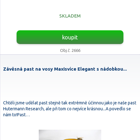
SKLADEM
koupit
Obj.č. 2666
Závěsná past na vosy Maxisvíce Elegant s nádobkou...
Chtěli jsme udělat past stejně tak extrémně účinnou jako je naše past
Hutermann Research, ale při tom co nejvíce krásnou...A povedlo se
nám to!Past…