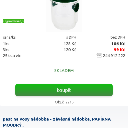
nejprodávanější
cena/ks
s DPH
bez DPH
1ks
128 Kč
106 Kč
3ks
120 Kč
99 Kč
25ks a víc
244 912 222
SKLADEM
koupit
Obj.č. 2215
past na vosy nádobka - závěsná nádobka, PAPÍRNA
MOUDRÝ..