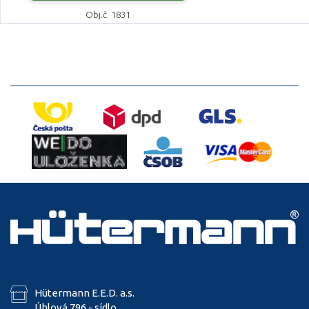
Obj.č. 1831
Hütermann E.E.D. a.s.
Úhlová 796 - sídlo