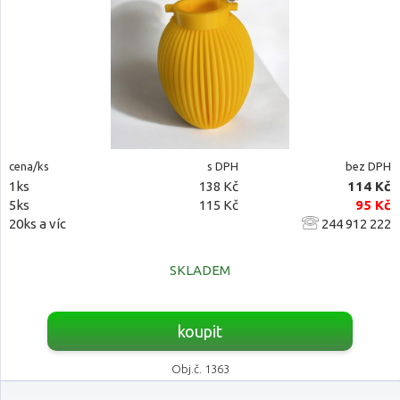
cena/ks
s DPH
bez DPH
1ks
138 Kč
114 Kč
5ks
115 Kč
95 Kč
20ks a víc
244 912 222
SKLADEM
koupit
Obj.č. 1363