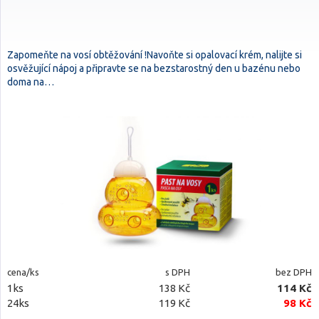
Zapomeňte na vosí obtěžování !Navoňte si opalovací krém, nalijte si
osvěžující nápoj a připravte se na bezstarostný den u bazénu nebo
doma na…
cena/ks
s DPH
bez DPH
1ks
138 Kč
114 Kč
24ks
119 Kč
98 Kč