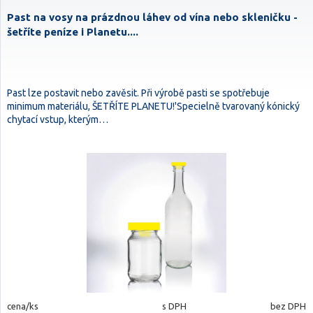
Past na vosy na prázdnou láhev od vína nebo skleničku -
šetříte peníze i Planetu....
Past lze postavit nebo zavěsit. Při výrobě pasti se spotřebuje
minimum materiálu, ŠETŘÍTE PLANETU!'Specielně tvarovaný kónický
chytací vstup, kterým…
cena/ks
s DPH
bez DPH