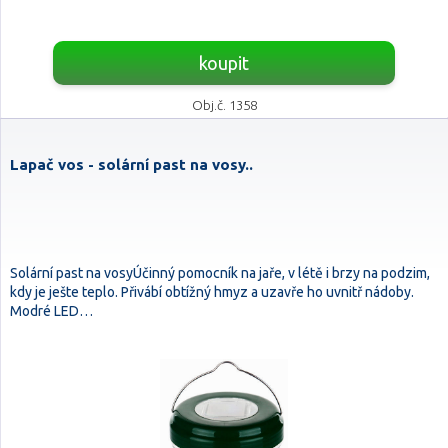
koupit
Obj.č. 1358
Lapač vos - solární past na vosy..
Solární past na vosyÚčinný pomocník na jaře, v létě i brzy na podzim,
kdy je ješte teplo. Přivábí obtížný hmyz a uzavře ho uvnitř nádoby.
Modré LED…